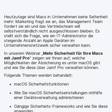
o
r
I
h
t
k
t
n
a
e
t
e
t
r
i
e
i
e
e
l
Heutzutage sind Macs in Unternehmen keine Seltenheit
i
l
i
_
e
mehr: Marketing fragt sie an, das Management Team
l
e
l
o
n
fordert sie ein und das Vertriebsteam will
e
n
e
n
selbstverständlich nicht ausgeschlossen bleiben. Es
n
n
_
stellt sich die Frage, wie ein IT-Administrator die
x
steigende Anzahl an Apple Geräten im
i
Unternehmensnetzwerk sicher verwalten kann.
n
g
In unserem Webinar „
Mehr Sicherheit für Ihre Macs
}
mit Jamf Pro
“ zeigen wir Ihnen auf, welche
Möglichkeiten der Absicherung es unter macOS gibt
und wie Sie diese über Jamf Pro verwalten können.
Folgende Themen werden behandelt:
macOS Sicherheitsfunktionen
Wie Sie macOS Sicherheitseinstellungen mithilfe
einer Geräteverwaltung administrieren
Gängige Sicherheits-Frameworks und wie Sie diese
anwenden