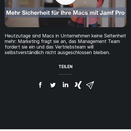
a
n
u
p
t
i
n
Heutzutage sind Macs in Unternehmen keine Seltenheit
h
mehr: Marketing fragt sie an, das Management Team
a
fordert sie ein und das Vertriebsteam will
l
selbstverständlich nicht ausgeschlossen bleiben.
t
e
n
TEILEN
A
A
A
{
V
u
u
u
p
i
f
f
f
h
a
F
T
L
r
E
a
w
i
a
-
c
i
n
s
M
e
t
k
e
a
b
t
e
:
i
o
e
d
s
l