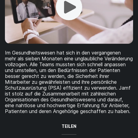
a
n
u
p
t
i
n
h
a
l
Im Gesundheitswesen hat sich in den vergangenen
t
mehr als sieben Monaten eine unglaubliche Veränderung
e
vollzogen. Alle Teams mussten sich schnell anpassen
n
und umstellen, um den Bedürfnissen der Patienten
besser gerecht zu werden, die Sicherheit ihrer
Mitarbeiter zu gewährleisten und ihre persönliche
Schutzausrüstung (PSA) effizient zu verwenden. Jamf
ist stolz auf die Zusammenarbeit mit zahlreichen
Organisationen des Gesundheitswesens und darauf,
eine nahtlose und hochwertige Erfahrung für Anbieter,
Patienten und deren Angehörige geschaffen zu haben.
TEILEN