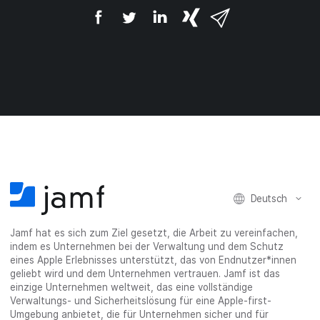
A
A
A
{
V
u
u
u
p
i
f
f
f
h
a
F
T
L
r
E
a
w
i
a
-
c
i
n
s
M
e
t
k
e
a
b
t
e
:
i
o
e
d
s
l
o
r
I
h
t
k
t
n
a
e
t
e
t
r
i
e
i
e
e
l
i
l
i
_
e
l
e
l
o
n
Deutsch
e
n
e
n
n
n
_
Jamf hat es sich zum Ziel gesetzt, die Arbeit zu vereinfachen,
x
indem es Unternehmen bei der Verwaltung und dem Schutz
i
eines Apple Erlebnisses unterstützt, das von Endnutzer*innen
n
geliebt wird und dem Unternehmen vertrauen. Jamf ist das
g
einzige Unternehmen weltweit, das eine vollständige
}
Verwaltungs- und Sicherheitslösung für eine Apple-first-
Umgebung anbietet, die für Unternehmen sicher und für