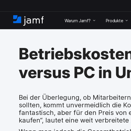
Ü
b
Warum Jamf?
Produkte
e
S
r
t
s
a
p
r
r
Betriebskosten
t
i
s
n
e
g
versus PC in 
i
e
t
n
e
u
n
d
Bei der Überlegung, ob Mitarbeiter
z
sollten, kommt unvermeidlich die K
u
fantastisch, aber für den Preis von
d
kaufen“, lautet eine weit verbreitete
e
n