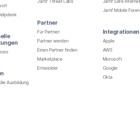
Jamf Threat Labs
Jamf Safe Interne
port
Jamf Mobile Foren
Helpdesk
Partner
Integrationen
Für Partner:
elle
Partner werden
Apple
stungen
Einen Partner finden
AWS
ices
Marketplace
Microsoft
Entwickler
Google
en
Okta
r die Ausbildung