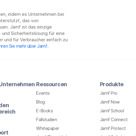
chen, indem es Unternehmen bei
terstützt, das von
en. Jamf ist das einzige
 und Sicherheitslösung für eine
r und für Verbraucher einfach zu
hren Sie mehr über Jamf
.
r Unternehmen
Ressourcen
Produkte
Events
Jamf Pro
Blog
Jamf Now
 den
E-Books
Jamf School
ereich
Fallstudien
Jamf Connect
Whitepaper
Jamf Protect
ort