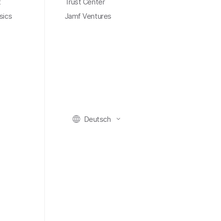
t
Trust Center
sics
Jamf Ventures
Deutsch