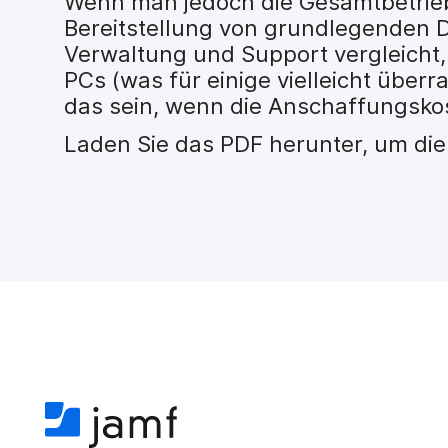
Wenn man jedoch die Gesamtbetrieb
H
Bereitstellung von grundlegenden D
a
u
Verwaltung und Support vergleicht,
p
PCs (was für einige vielleicht überr
t
das sein, wenn die Anschaffungsko
i
n
Laden Sie das PDF herunter, um die
h
a
l
t
e
n