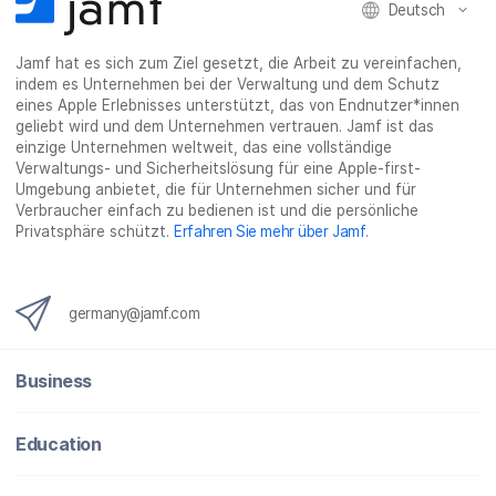
e
n
e
n
Deutsch
n
n
_
x
Jamf hat es sich zum Ziel gesetzt, die Arbeit zu vereinfachen,
i
indem es Unternehmen bei der Verwaltung und dem Schutz
n
eines Apple Erlebnisses unterstützt, das von Endnutzer*innen
g
geliebt wird und dem Unternehmen vertrauen. Jamf ist das
}
einzige Unternehmen weltweit, das eine vollständige
Verwaltungs- und Sicherheitslösung für eine Apple-first-
Umgebung anbietet, die für Unternehmen sicher und für
Verbraucher einfach zu bedienen ist und die persönliche
Privatsphäre schützt.
Erfahren Sie mehr über Jamf
.
germany@jamf.com
Business
Education