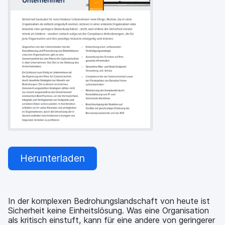
a
n
u
p
t
i
n
h
a
l
t
e
n
Herunterladen
In der komplexen Bedrohungslandschaft von heute ist
Sicherheit keine Einheitslösung. Was eine Organisation
als kritisch einstuft, kann für eine andere von geringerer