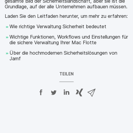
gesamte Bild der Sicherheitslandschaft, aber sie ist die
Grundlage, auf der alle Unternehmen aufbauen müssen.
Laden Sie den Leitfaden herunter, um mehr zu erfahren:
Wie richtige Verwaltung Sicherheit bedeutet
Wichtige Funktionen, Workflows und Einstellungen für
die sichere Verwaltung Ihrer Mac Flotte
Über die hochmodernen Sicherheitslösungen von
Jamf
TEILEN
A
A
A
{
V
u
u
u
p
i
f
f
f
h
a
F
T
L
r
E
a
w
i
a
-
c
i
n
s
M
e
t
k
e
a
b
t
e
:
i