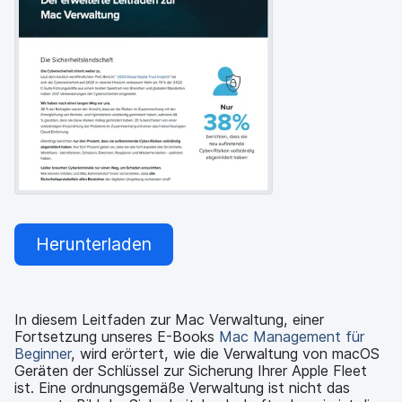
a
n
u
p
t
i
n
h
a
l
t
e
n
Herunterladen
In diesem Leitfaden zur Mac Verwaltung, einer
Fortsetzung unseres E-Books
Mac Management für
Beginner
, wird erörtert, wie die Verwaltung von macOS
Geräten der Schlüssel zur Sicherung Ihrer Apple Fleet
ist. Eine ordnungsgemäße Verwaltung ist nicht das