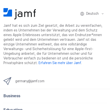
i
l
i
_
e
l
e
l
o
n
e
n
e
n
Deutsch
n
n
_
x
Jamf hat es sich zum Ziel gesetzt, die Arbeit zu vereinfachen,
i
indem es Unternehmen bei der Verwaltung und dem Schutz
n
eines Apple Erlebnisses unterstützt, das von Endnutzer*innen
g
geliebt wird und dem Unternehmen vertrauen. Jamf ist das
}
einzige Unternehmen weltweit, das eine vollständige
Verwaltungs- und Sicherheitslösung für eine Apple-first-
Umgebung anbietet, die für Unternehmen sicher und für
Verbraucher einfach zu bedienen ist und die persönliche
Privatsphäre schützt.
Erfahren Sie mehr über Jamf
.
germany@jamf.com
Business
Education