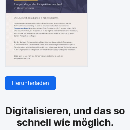
a
n
u
p
t
i
n
h
a
l
t
e
n
Herunterladen
Digitalisieren, und das so
schnell wie möglich.