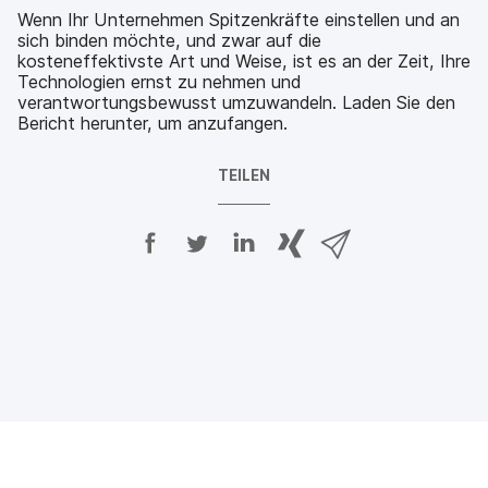
Wenn Ihr Unternehmen Spitzenkräfte einstellen und an
sich binden möchte, und zwar auf die
kosteneffektivste Art und Weise, ist es an der Zeit, Ihre
Technologien ernst zu nehmen und
verantwortungsbewusst umzuwandeln. Laden Sie den
Bericht herunter, um anzufangen.
TEILEN
A
A
A
{
V
u
u
u
p
i
f
f
f
h
a
F
T
L
r
E
a
w
i
a
-
c
i
n
s
M
e
t
k
e
a
b
t
e
:
i
o
e
d
s
l
o
r
I
h
t
k
t
n
a
e
t
e
t
r
i
e
i
e
e
l