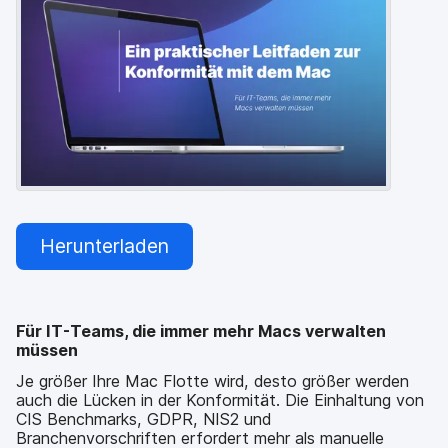
a
n
u
p
t
i
n
h
a
l
t
e
n
Herunterladen
Für IT-Teams, die immer mehr Macs verwalten
müssen
Je größer Ihre Mac Flotte wird, desto größer werden
auch die Lücken in der Konformität. Die Einhaltung von
CIS Benchmarks, GDPR, NIS2 und
Branchenvorschriften erfordert mehr als manuelle