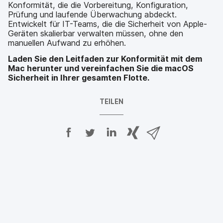
Konformität, die die Vorbereitung, Konfiguration,
Prüfung und laufende Überwachung abdeckt.
Entwickelt für IT-Teams, die die Sicherheit von Apple-
Geräten skalierbar verwalten müssen, ohne den
manuellen Aufwand zu erhöhen.
Laden Sie den Leitfaden zur Konformität mit dem
Mac herunter und vereinfachen Sie die macOS
Sicherheit in Ihrer gesamten Flotte.
TEILEN
A
A
A
{
V
u
u
u
p
i
f
f
f
h
a
F
T
L
r
E
a
w
i
a
-
c
i
n
s
M
e
t
k
e
a
b
t
e
:
i
o
e
d
s
l
o
r
I
h
t
k
t
n
a
e