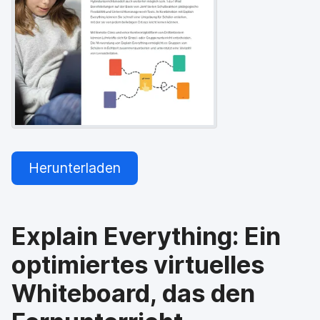
a
n
u
p
t
i
n
h
a
l
t
e
n
Herunterladen
Explain Everything: Ein
optimiertes virtuelles
Whiteboard, das den