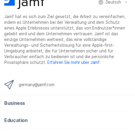
l
e
l
o
n
Deutsch
e
n
e
n
n
n
_
Jamf hat es sich zum Ziel gesetzt, die Arbeit zu vereinfachen,
x
indem es Unternehmen bei der Verwaltung und dem Schutz
i
eines Apple Erlebnisses unterstützt, das von Endnutzer*innen
n
geliebt wird und dem Unternehmen vertrauen. Jamf ist das
g
einzige Unternehmen weltweit, das eine vollständige
}
Verwaltungs- und Sicherheitslösung für eine Apple-first-
Umgebung anbietet, die für Unternehmen sicher und für
Verbraucher einfach zu bedienen ist und die persönliche
Privatsphäre schützt.
Erfahren Sie mehr über Jamf
.
germany@jamf.com
Business
Education