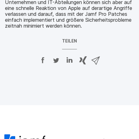
Unternehmen und IT-Abteilungen können sich aber auf
eine schnelle Reaktion von Apple auf derartige Angriffe
verlassen und darauf, dass mit der Jamf Pro Patches
einfach implementiert und größere Sicherheitsprobleme
zeitnah minimiert werden können.
TEILEN
A
A
A
{
V
u
u
u
p
i
f
f
f
h
a
F
T
L
r
E
a
w
i
a
-
c
i
n
s
M
e
t
k
e
a
b
t
e
:
i
o
e
d
s
l
o
r
I
h
t
k
t
n
a
e
t
e
t
r
i
e
i
e
e
l
i
l
i
_
e