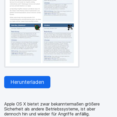
a
n
u
p
t
i
n
h
a
l
t
e
n
Herunterladen
Apple OS X bietet zwar bekanntermaßen größere
Sicherheit als andere Betriebssysteme, ist aber
dennoch hin und wieder für Angriffe anfällig.