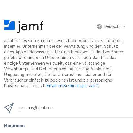
k
t
n
a
e
t
e
t
r
i
e
i
e
e
l
i
l
i
_
e
l
e
l
o
n
Deutsch
e
n
e
n
n
n
_
x
Jamf hat es sich zum Ziel gesetzt, die Arbeit zu vereinfachen,
i
indem es Unternehmen bei der Verwaltung und dem Schutz
n
eines Apple Erlebnisses unterstützt, das von Endnutzer*innen
g
geliebt wird und dem Unternehmen vertrauen. Jamf ist das
}
einzige Unternehmen weltweit, das eine vollständige
Verwaltungs- und Sicherheitslösung für eine Apple-first-
Umgebung anbietet, die für Unternehmen sicher und für
Verbraucher einfach zu bedienen ist und die persönliche
Privatsphäre schützt.
Erfahren Sie mehr über Jamf
.
germany@jamf.com
Business