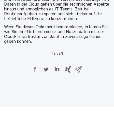
Daten in der Cloud gehen über die technischen Aspekte
hinaus und ermöglichen es IT-Teams, Zeit bei
Routineaufgaben zu sparen und sich stärker auf die
betriebliche Effizienz zu konzentrieren.
Wenn Sie dieses Dokument herunterladen, erfahren Sie,
wie Sie Ihre Unternehmens- und Nutzerdaten mit der
Cloud-Infrastruktur von Jamf in zuverlässige Hände
geben können.
TEILEN
A
A
A
{
V
u
u
u
p
i
f
f
f
h
a
F
T
L
r
E
a
w
i
a
-
c
i
n
s
M
e
t
k
e
a
b
t
e
:
i
o
e
d
s
l
o
r
I
h
t