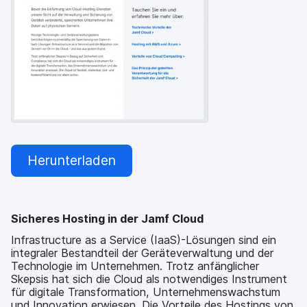
a
n
u
p
t
i
n
h
a
l
t
e
n
Herunterladen
Sicheres Hosting in der Jamf Cloud
Infrastructure as a Service (IaaS)-Lösungen sind ein
integraler Bestandteil der Geräteverwaltung und der
Technologie im Unternehmen. Trotz anfänglicher
Skepsis hat sich die Cloud als notwendiges Instrument
für digitale Transformation, Unternehmenswachstum
und Innovation erwiesen. Die Vorteile des Hostings von