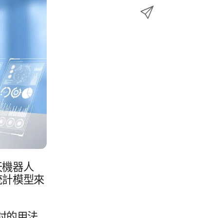
e
透
w
至
b
過
i
L
o
E
t
i
o
m
t
n
k
a
e
k
i
r
e
l
d
分
I
享
n
機器​人​
統計模型​來​
​的​用法​