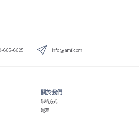
12-605-6625
info
@
jamf
.
com
關於​我們
聯絡​方式
職涯