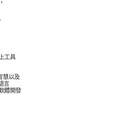
，​
了
​工​具​
慧​以及​
語言​
軟體​開發​