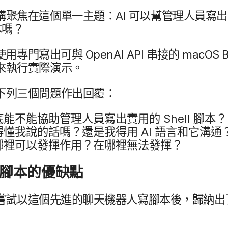
講​聚焦​在​這​個​單一​主題：
AI
可以​幫​管理​人員​寫出
本​嗎？
使用​專門​寫出可​與
OpenAI API
串接​的
macOS 
來​執行​實際​演示。
​下列​三​個​問題​作出​回覆：
底​能​不能​協助​管理​人員​寫出​實用​的
Shell
腳本？
​懂​我​說​的​話嗎？​還是​我得用
AI
語言​和​它​溝通
哪​裡​可以​發揮​作用？​在​哪​裡​無法​發揮？
​腳本​的​優缺​點
嘗試以​這​個​先進​的​聊天​機器​人​寫​腳本​後，​歸納出​