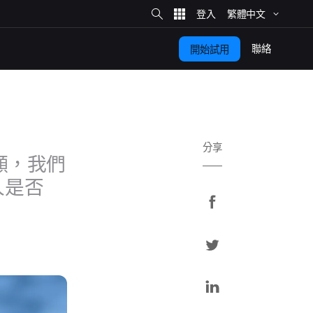
網
站
繁體​中文
搜
尋
聯絡
開始​試用
分享
顯，​我們​
​是否​
分
享
分
至
享
F
分
a
至
享
c
T