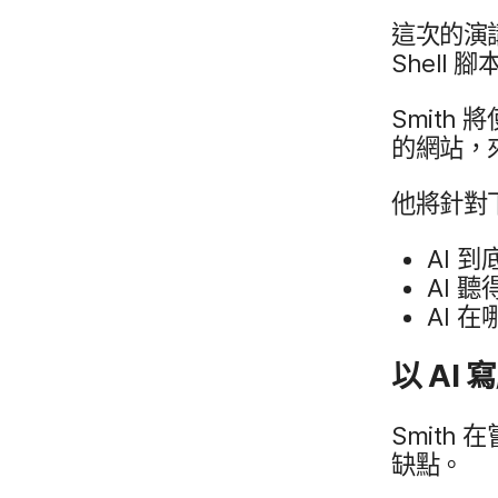
這​次​的​演
Shell
腳​
Smith
將​
的​網站，​
他​將​針對
AI
到​
AI
聽得
AI
在​
以
AI
寫
Smith
在​
缺點。