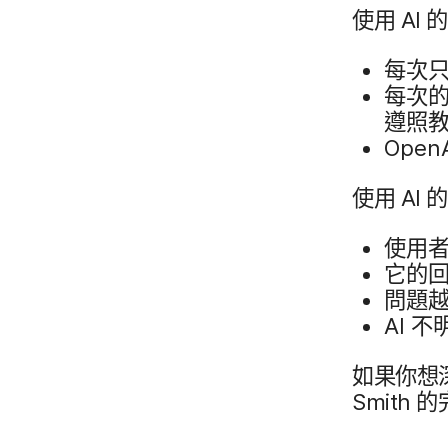
使用
AI
的
每​次​
每​次​
遵照教
Open
使用
AI
的
使用​者
它​的​
問題​越
AI
不明
如果​你​想​
Smith
的