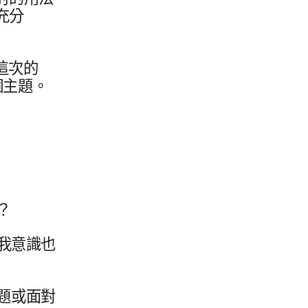
充分​
​次​的​
個​主題。
麼？
​意識​也​
​或​面對​