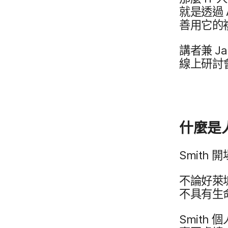
就是​透過
善用它​的​
講​者​兼
J
線上​研討
什麼​是
Smith
開場
不論​好​萊
不具有​生命
Smith
個人