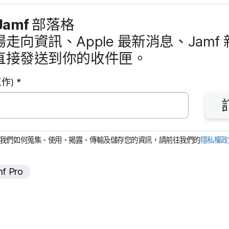
Jamf
部​落格
場​走向​資訊、
Apple
最​新​消息、
Jamf
直接​發送​到​你​的​收件​匣。
必
工作)
*
填
欄
位
解​我們​如何​蒐集、​使用、​揭露、​傳輸​及​儲存您​的​資訊，​請​前往​我們​的
隱私權​
f Pro