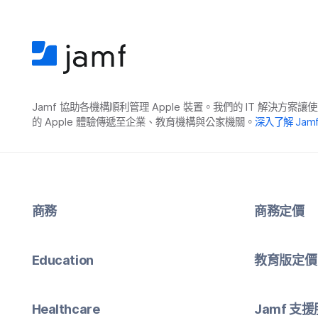
Jamf
協助​各​機構​順利​管理
Apple
裝置。​我們​的
IT
解決​方案​讓​使
的
Apple
體驗​傳遞​至​企業、​教育​機構​與​公家​機關。
深入​了​解
Jam
商務
商務定​價
Education
教育版定​價
Healthcare
Jamf
支援