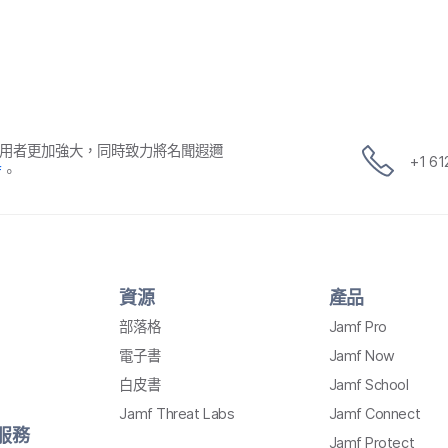
用​者​更​加強​大，​同時​致力​將​名聞​遐邇​
+
1 6
f
。
資源
產品
部​落格
Jamf Pro
電子書
Jamf Now
白皮書
Jamf School
Jamf Threat Labs
Jamf Connect
​服務
Jamf Protect