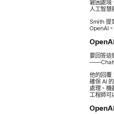
窘困​處境、
人工智慧​就
Smith
提
OpenAI
OpenA
要​回答​這
——
Cha
他​的​回覆
確保
AI
的
處理、​機器
工程師​可以
OpenA