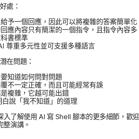
​好處：
只給​予​一​個​回應，​因此​可以​將​複雜​的​答案​簡單化
的​回應​內容​只有​簡潔​的​一​個​指令，​且​指令​內容多​
科書​標準
AI
尊重多​元性​並​可​支援​多​種​語言
​潛在​問題：
​要​知道​如何問​對​問題
回覆​不​一定​正確，​而且​可能​經常​有​誤
​是​複雜，​它越​可能​出錯
白​說​「我​不​知道」​的​道理
深入​了​解​使用
AI
寫
Shell
腳本​的​更多​細節，​歡迎
​完整​演講。