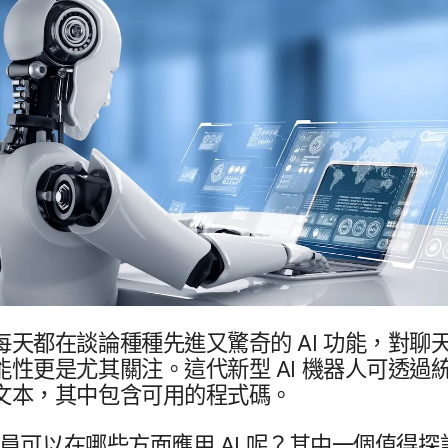
​天​都​在​談論​種​種​先進​又​驚奇​的
AI
功能，​對​聊天​
​性​更​是​尤其​關注。​這​代​新型
AI
機器​人​可​透過​
文本，​其中​包含​可用​的​程式​碼。
員​可以​在​哪些​方面​應​用
AI
呢？​其中​一​個​值得​探討