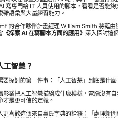
AI
寫​專門​給
IT
人員​使用​的​腳本，​看看​是否​能夠​
複雜​語彙​與​大量​練習​能力。
amf
的​合作​夥伴​計畫​經理
William Smith
將​藉由​這
會
《探索
AI
在​寫腳​本​方面​的​應用​》
深入​探討​這​
​人工智慧？
​要​探討​的​第一​件​事：​「人​工智慧」​到底​是​什
塢​影業​把​人工智慧​描​繪成什麼​模樣，​電腦​沒有​自​我
​才​是​更​可信​的​定義。
​更​喜歡​這​個​來自​韋氏​字典​的​詮釋：​「處理​新​問題