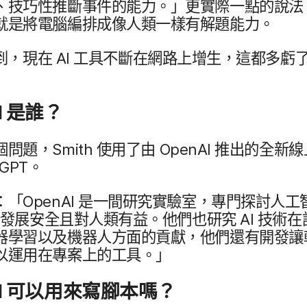
​技巧性​推斷​事件​的​能力。​」​更​實際​一點​的​說法
是​將​電腦​編排成​像​人​類​一樣​有​解題​能力。
到，​現在
AI
工具​不斷​在​網路​上​增生，​這​都​多虧​
。
I
是​誰？
​個​問題，
Smith
使用​了​由
OpenAI
推出​的​全​新線​上
tGPT
。
：​「
OpenAI
是​一間​研究​實驗室，​專門​探討人​工智
​發展​安全且​對​人類​有益。​他們​也​研究
AI
技術​在​
​學習​以及​機器​人​方面​的​貢獻，​他們​還​有​開發​讓​
​運用​在​專案​上​的​工具。​」
I
可以​用​來​寫​腳​本​嗎？