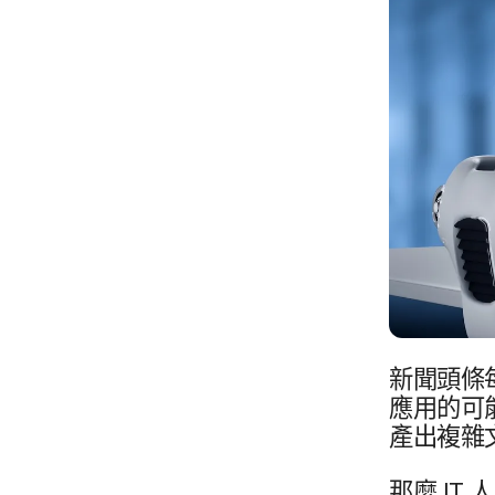
新聞頭​條​每
應用​的​可能
產出​複雜​
那麼
IT
人