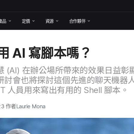
產品
定​價
資源
合作​夥伴
用
AI
寫​腳​本​嗎？
慧
(
AI
)
在​辦​公場​所​帶來​的​效果​日益​彰
研討會​也​將​探討​這​個​先進​的​聊天​機器人
IT
人員​用​來​寫出​有用​的
Shell
腳本。
23
作​者
Laurie Mona