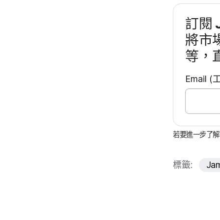
訂閱
將​市
等，​
Email
(
若​要​進一步​了​
標籤:
Jam