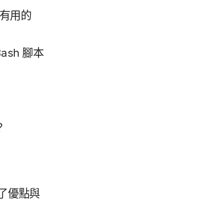
​有用​的
Bash
腳本​
？
了​優點​與​