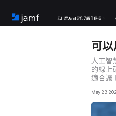
跳
為​什麼
Jamf
是​您​的​最佳​選擇
至
住
家
主
要
可以​
內
容
人​工智
的​線上​
適合​讓
May 23 20