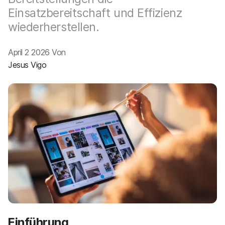
a
n
Einsatzbereitschaft und Effizienz
u
p
wiederherstellen.
t
i
April 2 2026 Von
n
h
Jesus Vigo
a
l
t
e
n
Einführung