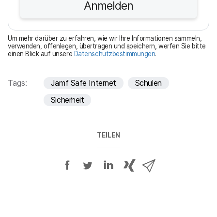
Anmelden
c
h
t
Um mehr darüber zu erfahren, wie wir Ihre Informationen sammeln,
f
verwenden, offenlegen, übertragen und speichern, werfen Sie bitte
einen Blick auf unsere
Datenschutzbestimmungen
.
e
l
d
Tags:
Jamf Safe Internet
Schulen
Sicherheit
TEILEN
A
A
A
{
V
u
u
u
p
i
f
f
f
h
a
F
T
L
r
E
a
w
i
a
-