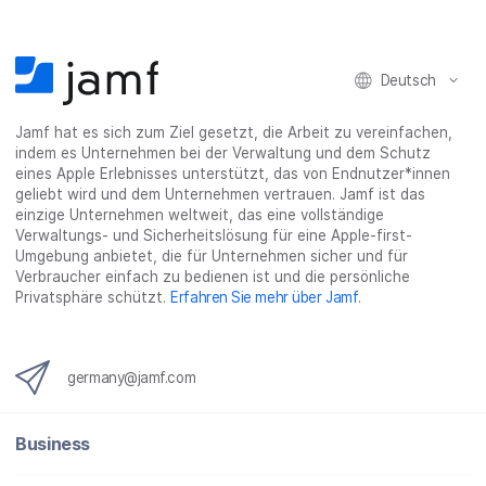
c
i
n
s
M
e
t
k
e
a
b
t
e
:
i
Deutsch
o
e
d
s
l
o
r
I
h
t
Jamf hat es sich zum Ziel gesetzt, die Arbeit zu vereinfachen,
k
t
n
a
e
indem es Unternehmen bei der Verwaltung und dem Schutz
t
e
t
r
i
eines Apple Erlebnisses unterstützt, das von Endnutzer*innen
e
i
e
e
l
geliebt wird und dem Unternehmen vertrauen. Jamf ist das
i
l
i
_
e
einzige Unternehmen weltweit, das eine vollständige
Verwaltungs- und Sicherheitslösung für eine Apple-first-
l
e
l
o
n
Umgebung anbietet, die für Unternehmen sicher und für
e
n
e
n
Verbraucher einfach zu bedienen ist und die persönliche
n
n
_
Privatsphäre schützt.
Erfahren Sie mehr über Jamf
.
x
i
n
germany@jamf.com
g
}
Business