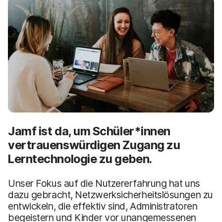
a
n
u
p
t
i
n
h
a
l
t
e
n
Jamf ist da, um Schüler*innen
vertrauenswürdigen Zugang zu
Lerntechnologie zu geben.
Unser Fokus auf die Nutzererfahrung hat uns
dazu gebracht, Netzwerksicherheitslösungen zu
entwickeln, die effektiv sind, Administratoren
begeistern und Kinder vor unangemessenen