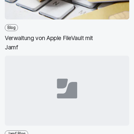
e
n
e
n
n
n
_
x
i
Blog
n
Verwaltung von Apple FileVault mit
g
}
Jamf
Jamf Blog