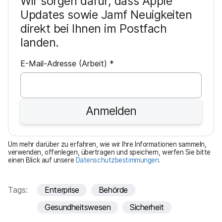
Wir sorgen dafür, dass Apple
Updates sowie Jamf Neuigkeiten
direkt bei Ihnen im Postfach
landen.
P
E-Mail-Adresse (Arbeit)
*
f
l
i
Anmelden
c
h
t
Um mehr darüber zu erfahren, wie wir Ihre Informationen sammeln,
f
verwenden, offenlegen, übertragen und speichern, werfen Sie bitte
einen Blick auf unsere
Datenschutzbestimmungen
.
e
l
d
Tags:
Enterprise
Behörde
Gesundheitswesen
Sicherheit