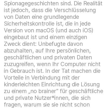
a
n
Spionagegeschichten sind. Die Realität
u
ist jedoch, dass die Verschlüsselung
p
t
von Daten eine grundlegende
i
Sicherheitskontrolle ist, die in jede
n
Version von macOS (und auch iOS)
h
a
eingebaut ist und einem einzigen
l
Zweck dient: Unbefugte davon
t
e
abzuhalten, auf Ihre persönlichen,
n
geschäftlichen und privaten Daten
zuzugreifen, wenn Ihr Computer nicht
in Gebrauch ist. In der Tat machen die
Vorteile in Verbindung mit der
kinderleichten Einrichtung die Lösung
zu einem „no brainer” für geschäftliche
und private Nutzer*innen, die sich
fragen, warum sie sie nicht schon