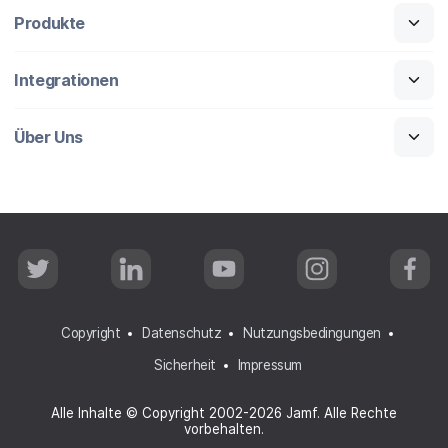
Produkte
Integrationen
Über Uns
T
L
Y
I
F
w
i
o
n
a
i
n
u
s
c
t
k
T
t
e
t
e
u
a
b
Copyright
Datenschutz
Nutzungsbedingungen
e
d
b
g
o
r
I
e
r
o
Sicherheit
Impressum
n
a
k
m
Alle Inhalte © Copyright 2002-2026 Jamf. Alle Rechte
vorbehalten.