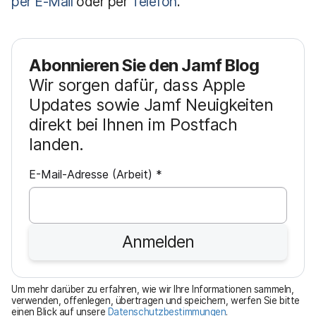
per E-Mail
oder per
Telefon
.
Abonnieren Sie den Jamf Blog
Wir sorgen dafür, dass Apple
Updates sowie Jamf Neuigkeiten
direkt bei Ihnen im Postfach
landen.
P
E-Mail-Adresse (Arbeit)
*
f
l
i
Anmelden
c
h
t
Um mehr darüber zu erfahren, wie wir Ihre Informationen sammeln,
f
verwenden, offenlegen, übertragen und speichern, werfen Sie bitte
einen Blick auf unsere
Datenschutzbestimmungen
.
e