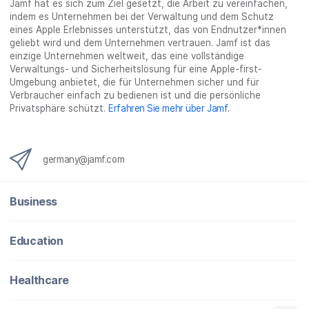
Jamf hat es sich zum Ziel gesetzt, die Arbeit zu vereinfachen,
k
t
n
a
e
indem es Unternehmen bei der Verwaltung und dem Schutz
t
e
t
r
i
eines Apple Erlebnisses unterstützt, das von Endnutzer*innen
e
i
e
e
l
geliebt wird und dem Unternehmen vertrauen. Jamf ist das
i
l
i
_
e
einzige Unternehmen weltweit, das eine vollständige
Verwaltungs- und Sicherheitslösung für eine Apple-first-
l
e
l
o
n
Umgebung anbietet, die für Unternehmen sicher und für
e
n
e
n
Verbraucher einfach zu bedienen ist und die persönliche
n
n
_
Privatsphäre schützt.
Erfahren Sie mehr über Jamf
.
x
i
n
germany@jamf.com
g
}
Business
Education
Healthcare