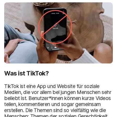
a
n
u
p
t
i
n
h
a
l
t
e
n
Was ist TikTok?
TikTok ist eine App und Website für soziale
Medien, die vor allem bei jungen Menschen sehr
beliebt ist. Benutzer*innen können kurze Videos
teilen, kommentieren und sogar gemeinsam
erstellen. Die Themen sind so vielfältig wie die
Menschen: Themen der sozialen Gerechtigkeit,