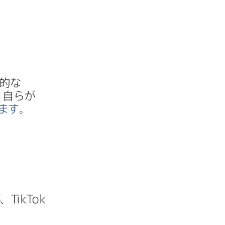
的な​
​自らが​
てます
。​
が、
TikTok