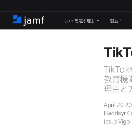
メ
イ
Jamf
を​選ぶ理由
製品
ン
ホ
コ
ー
ン
ム
テ
ン
TikT
ツ
に
TikTok
移
動
教育機関
理由と​
April 20 2
Haddayr C
Jesus Vigo