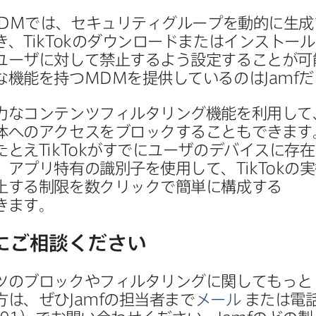
DM
では、​セキュリティグループを​動的に​生成
き、
TikTok
の​ダウンロードまたは​インストール
ユーザに​対して​禁止するよう設定する​ことが​可
​機能を​持つ
MDM
を​提供しているのは
Jamf
だ
力な​コンテンツフィルタリング機能を​利用して、
への​アクセスを​ブロックする​ことも​できます。
たとえ
TikTok
が​すでに​ユーザの​デバイスに​存在
​アプリ特有の​識別子を​使用して、
TikTok
の​実
止する​制限を​数クリックで​簡単に​構成する​
きます。
に​ご相談ください
の​ブロックや​フィルタリングに​関してもっと​
方は、​ぜひ
Jamf
の​担当者まで
メール
または​電話