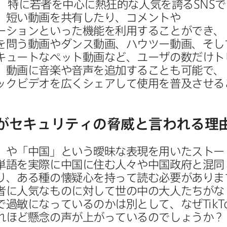
、​特に​若者を​中心に​熱狂的な​人気を​誇る
SNS
で
​短い​動画を​共有したり、​コメントや​
ションと​いった​機能を​利用する​ことができ、​
​問う​動画や​ダンス動画、​ハウツー動画、​そして
ュートな​ペット動画など、​ユーザの​数だけト
​動画に​音楽や​音声を​追加する​ことも​可能で、​
クビデオを​広く​シェアして​使用を​普及させる​
。
が​セキュリティの​脅威と​言われる​理
や​「中国」と​いう​曖昧な​表現を​用いた​ストー
単語を​実際に​中国に​住む​人々や​中国政府と​混同し
り、​ある​種の​懐疑心を​持って読む必要が​ありま
に​人気な​ものに​対して​世の​中の​大人た​ちがな​
​過敏に​なっているのかは​別と​して、​なぜ
TikT
れほど​懸念の​声が​上がっているのでしょうか？