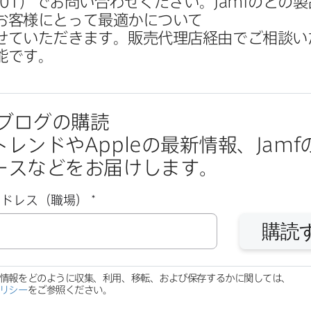
201
）で​お問い​合わせください。
Jamf
の​どの​製
お客様に​とって​最適かに​ついて​
せていただきます。​販売代理店経由で​ご相談い
能です。
ブログの​購読
トレンドや
Apple
の​最新情報、
Jamf
の
ースなどを​お届けします。
必
アドレス（職場）
*
須
購読
​情報を​どのように​収集、​利用、​移転、​および​保存するかに​関しては、
リシー
を​ご参照ください。