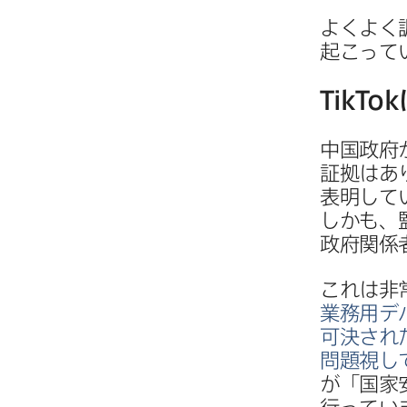
よく​よく
起こってい
TikTok
中国政府
証拠は​あ
表明してい
しかも、​
政府関係
これは​非
業務用デ
可決され
問題視し
が​「国家