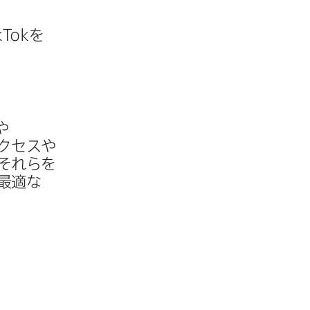
kTok
を​
​
クセスや​
それらを​
最適な​