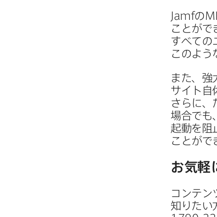
Jamf
の
M
ことがで
すべての​
このような
また、​強
サイト自体
さらに、​
場合でも、
起動を​阻
ことがで
お気軽
コンテンツ
知りたい