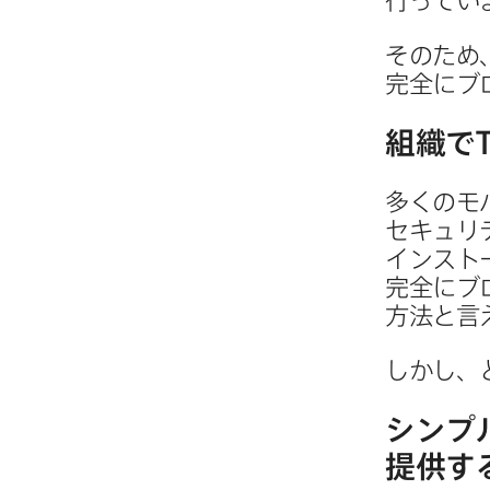
行ってい
その​ため
完全に​ブ
組織で
多くの​モ
セキュリテ
インストー
完全に​ブ
方法と​言
しかし、​
シンプル
提供す