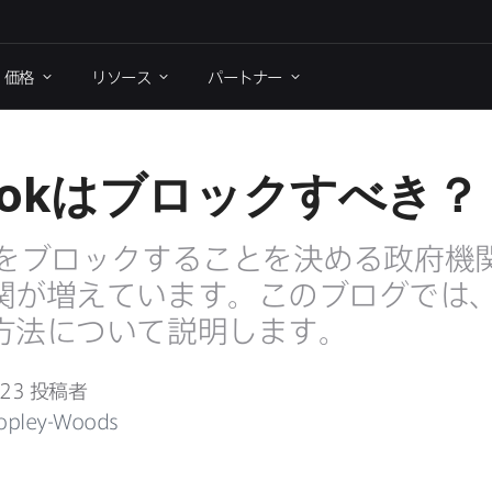
価格
リソース
パートナー
ok
は​ブロック​すべき？
を​ブロックする​ことを​決める​政府機関
が​増えています。​この​ブログでは、​
方​法に​ついて​説明します。
023
投稿者
opley-Woods