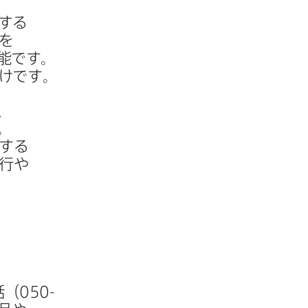
する​
を​
能です。​
けです。
​
​
する​
行や​
​（
050-