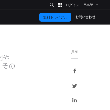
サ
イ
日本語
ト
検
索
お問い​合わせ
無料トライアル
共有
や​
その​
F
a
c
T
e
w
b
i
L
o
t
i
o
t