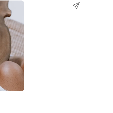
n
メ
k
e
k
ー
で
r
e
ル
で
d
で
共
I
有
共
n
共
有
で
有
共
有