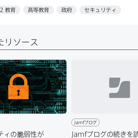
12
教育
高等教育
政府
セキュリティ
たリソース
Jamf
ブログ
ィの​脆弱性が​
Jamf
ブログの​続きを​