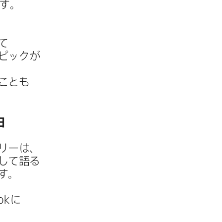
す。​
​
ピックが​
ことも​
由
リーは、​
て​語る​
す。​
ok
に​