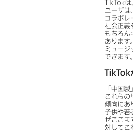
TikTok
は
ユーザは、
コラボレー
社会正義を
もちろんキ
あります。
ミュージッ
できます
TikTok
「中国製」
これらの​
傾向に​あ
子供や​若者
ぜここまで
対して​こ