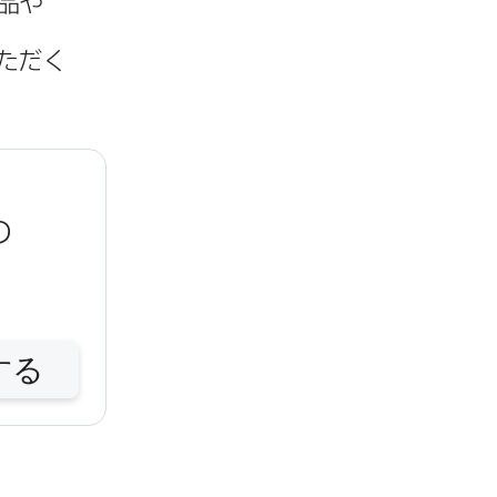
品や​
ただく​
​
する