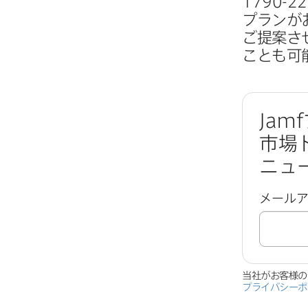
1790-2
プランが​
ご提案さ
ことも​可
Jamf
市場
ニュ
メール
当社が​お客様の
プライバシーポ