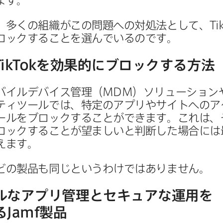
ます。
、​多くの​組織が​この​問題への​対処法と​して、
Ti
ロックする​ことを​選んでいるのです。
TikTok
を​効果的に​ブロックする​方​法
バイルデバイス管理​（
MDM
）​ソリューションや
ィツールでは、​特定の​アプリや​サイトへの​ア
ルを​ブロックする​ことができます。​これは、​
ロックする​ことが​望ましいと​判断した​場合には​
えます。
どの​製品も​同じと​いうわけでは​ありません。
な​アプリ管理と​セキュアな​運用を​
る
Jamf
製品