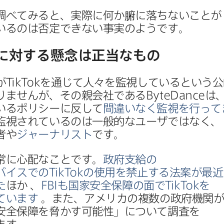
​調べてみると、​実際に​何か腑に​落ちない​ことが​
るのは​否定できない​事実の​ようです。
に​対する​懸念は​正当な​もの
が
TikTok
を​通じて​人々を​監視していると​いう​公
りませんが、​その​親会社である
ByteDance
は、
る​ポリシーに​反して
間違いなく​監視を​行っ
監視されているのは​一般的な​ユーザではなく、​
者や
ジャーナリスト
です。
常に​心配な​ことです。
政府支給の​
バイスでの
TikTok
の​使用を​禁止する​法案が​最近​
た
ほか
、
FBI
も​国家安全保障の​面で
TikTok
を​
ています
。​また、​アメリカの​複数の​政府機関
安全保障を​脅かす​可能性」に​ついて​調査を​