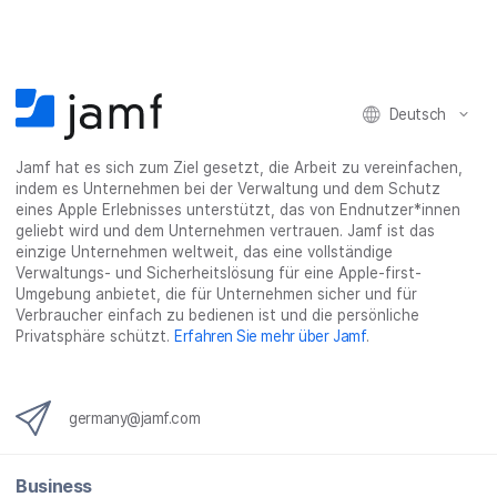
a
w
i
a
-
c
i
n
s
M
e
t
k
e
a
b
t
e
:
i
Deutsch
o
e
d
s
l
o
r
I
h
t
Jamf hat es sich zum Ziel gesetzt, die Arbeit zu vereinfachen,
k
t
n
a
e
indem es Unternehmen bei der Verwaltung und dem Schutz
t
e
t
r
i
eines Apple Erlebnisses unterstützt, das von Endnutzer*innen
e
i
e
e
l
geliebt wird und dem Unternehmen vertrauen. Jamf ist das
i
l
i
_
e
einzige Unternehmen weltweit, das eine vollständige
Verwaltungs- und Sicherheitslösung für eine Apple-first-
l
e
l
o
n
Umgebung anbietet, die für Unternehmen sicher und für
e
n
e
n
Verbraucher einfach zu bedienen ist und die persönliche
n
n
_
Privatsphäre schützt.
Erfahren Sie mehr über Jamf
.
x
i
n
germany@jamf.com
g
}
Business