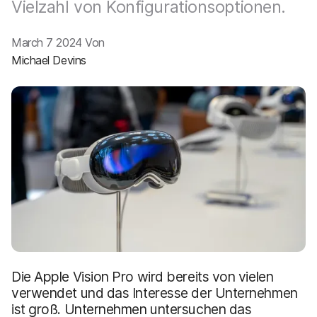
a
Vielzahl von Konfigurationsoptionen.
n
u
p
March 7 2024 Von
t
i
Michael Devins
n
h
a
l
t
e
n
Die Apple Vision Pro wird bereits von vielen
verwendet und das Interesse der Unternehmen
ist groß. Unternehmen untersuchen das