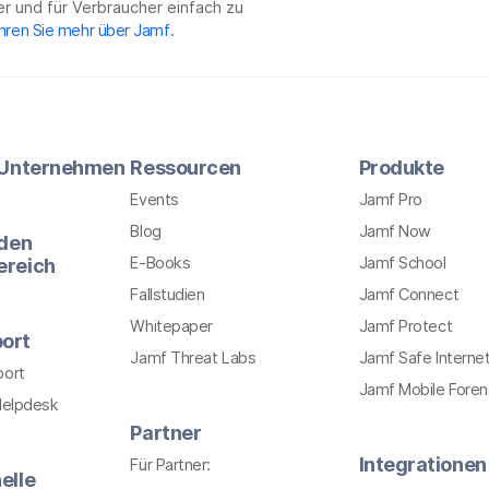
r und für Verbraucher einfach zu
hren Sie mehr über Jamf
.
r Unternehmen
Ressourcen
Produkte
Events
Jamf Pro
Blog
Jamf Now
 den
E-Books
Jamf School
ereich
Fallstudien
Jamf Connect
Whitepaper
Jamf Protect
ort
Jamf Threat Labs
Jamf Safe Interne
port
Jamf Mobile Foren
Helpdesk
Partner
Integrationen
Für Partner:
elle