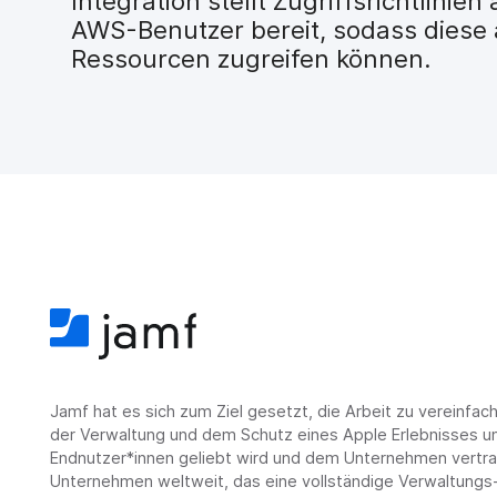
Integration stellt Zugriffsrichtlini
H
AWS-Benutzer bereit, sodass diese
a
u
Ressourcen zugreifen können.
p
t
i
n
h
a
l
t
e
n
Jamf hat es sich zum Ziel gesetzt, die Arbeit zu vereinfa
der Verwaltung und dem Schutz eines Apple Erlebnisses un
Endnutzer*innen geliebt wird und dem Unternehmen vertrau
Unternehmen weltweit, das eine vollständige Verwaltungs-