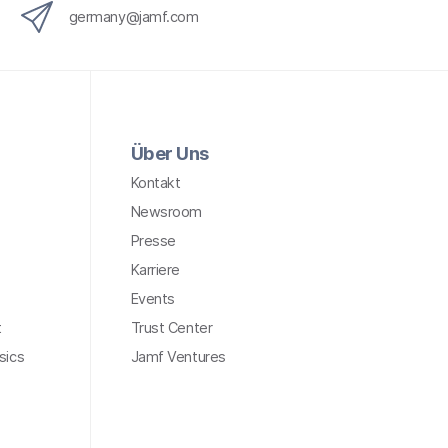
i
germany@jamf.com
n
g
}
Über Uns
Kontakt
Newsroom
Presse
Karriere
Events
t
Trust Center
sics
Jamf Ventures