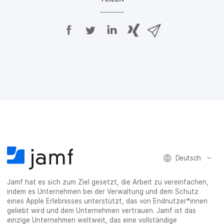
A
A
A
{
V
u
u
u
p
i
f
f
f
h
a
F
T
L
r
E
a
w
i
a
-
c
i
n
s
M
e
t
k
e
a
b
t
e
:
i
o
e
d
s
l
o
r
I
h
t
k
t
n
a
e
t
e
t
r
i
e
i
e
e
l
i
l
i
_
e
l
e
l
o
n
Deutsch
e
n
e
n
n
n
_
Jamf hat es sich zum Ziel gesetzt, die Arbeit zu vereinfachen,
x
indem es Unternehmen bei der Verwaltung und dem Schutz
i
eines Apple Erlebnisses unterstützt, das von Endnutzer*innen
n
geliebt wird und dem Unternehmen vertrauen. Jamf ist das
g
einzige Unternehmen weltweit, das eine vollständige