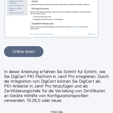
a
n
u
p
t
i
n
h
a
l
t
e
Online lesen
n
In dieser Anleitung erfahren Sie Schritt für Schritt, wie
Sie DigiCert PKI Platform in Jamf Pro integrieren. Durch
die Integration von DigiCert können Sie DigiCert als
PKI-Anbieter in Jamf Pro hinzufügen und als
Zertifizierungsstelle für die Verteilung von Zertifikaten
an Geräte mithilfe von Konfigurationsprofilen
verwenden. 10.28.0 oder neuer.
TEILEN