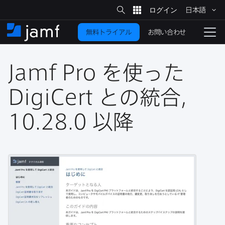
サ
日本語
イ
メ
ト
検
イ
索
お問い合わせ
無料トライアル
ン
ホ
ナ
コ
ー
ビ
ン
ム
ゲ
テ
Jamf Pro
を​使った
ー
ン
シ
ツ
ョ
DigiCert
との​統合,
に
ン
を
10
.
28
.
0
以降
移
動
切
り
替
え
る