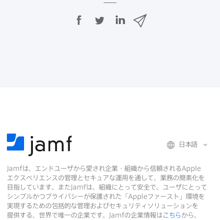
F
T
L
メ
a
w
i
ー
c
i
n
ル
e
t
k
で
b
t
e
o
e
d
共
o
r
I
有
k
で
n
で
で
共
共
有
共
有
有
日本語
Jamf
は、​エンドユーザから​愛され企業・組織から​信頼される
Apple
エクスペリエンスの​管理と​セキュアな​運用を​通して、​業務の​簡素化を​
目指しています。​また
Jamf
は、​組織に​とって​安全で、​ユーザに​とって​
シンプルかつプライバシーが​保護された​「
Apple
ファースト」環境を​
実現する​ための​包括的な​管理および​セキュリティソリューションを​
提供する、​世界で​唯一の​企業です。
Jamf
の​企業情報は
こちら
から。