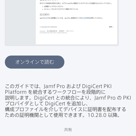
オンラインで読む
この​ガイドでは、
Jamf Pro
および
DigiCert PKI
Platform
を​統合する​ワークフローを​段階的に​
説明します。
DigiCert
との​統合に​より、
Jamf Pro
の
PKI
プロバイダと​して
DigiCert
を​追加し、​
構成プロファイルを​介して​デバイスに​証明書を​配布する​
ための​証明機関と​して​使用できます。
10
.
28
.
0
以降。
共有