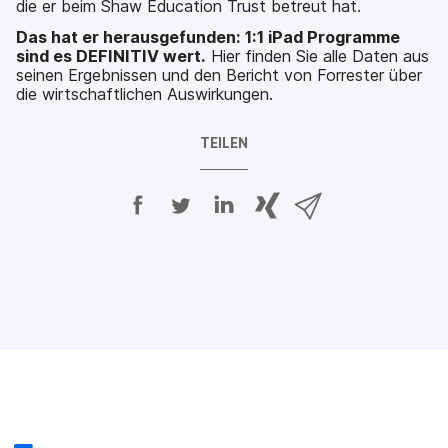
die er beim Shaw Education Trust betreut hat.
Das hat er herausgefunden: 1:1 iPad Programme
sind es DEFINITIV wert.
Hier finden Sie alle Daten aus
seinen Ergebnissen und den Bericht von Forrester über
die wirtschaftlichen Auswirkungen.
TEILEN
A
A
A
{
V
u
u
u
p
i
f
f
f
h
a
F
T
L
r
E
a
w
i
a
-
c
i
n
s
M
e
t
k
e
a
b
t
e
:
i
o
e
d
s
l
o
r
I
h
t
k
t
n
a
e
t
e
t
r
i
e
i
e
e
l
i
l
i
_
e