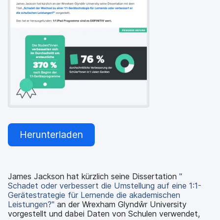
a
n
u
p
t
i
n
h
a
l
t
e
n
Herunterladen
James Jackson hat kürzlich seine Dissertation
"
Schadet oder verbessert die Umstellung auf eine 1:1-
Gerätestrategie für Lernende die akademischen
Leistungen?"
an der Wrexham Glyndŵr University
vorgestellt und dabei Daten von Schulen verwendet,