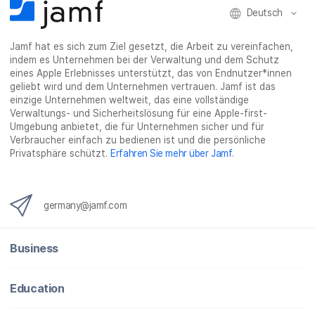
l
e
l
o
n
Deutsch
e
n
e
n
n
n
_
Jamf hat es sich zum Ziel gesetzt, die Arbeit zu vereinfachen,
x
indem es Unternehmen bei der Verwaltung und dem Schutz
i
eines Apple Erlebnisses unterstützt, das von Endnutzer*innen
n
geliebt wird und dem Unternehmen vertrauen. Jamf ist das
g
einzige Unternehmen weltweit, das eine vollständige
}
Verwaltungs- und Sicherheitslösung für eine Apple-first-
Umgebung anbietet, die für Unternehmen sicher und für
Verbraucher einfach zu bedienen ist und die persönliche
Privatsphäre schützt.
Erfahren Sie mehr über Jamf
.
germany@jamf.com
Business
Education