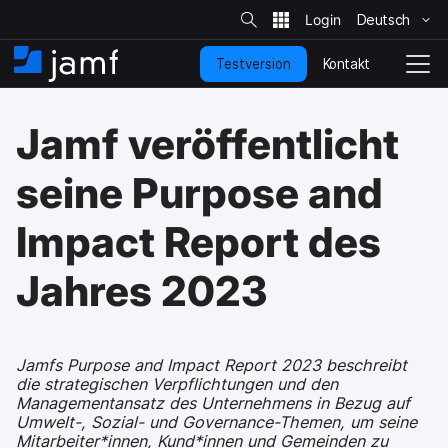
S
i
Deutsch
Ü
t
e
b
-
Kontakt
Testversion
e
S
N
S
u
r
t
a
c
s
a
v
h
Jamf veröffentlicht
p
e
r
i
r
t
g
i
s
a
seine Purpose and
n
e
t
g
i
i
Impact Report des
e
t
o
n
e
n
u
u
Jahres 2023
n
m
d
s
z
c
u
h
Jamfs Purpose and Impact Report 2023 beschreibt
d
a
die strategischen Verpflichtungen und den
e
l
Managementansatz des Unternehmens in Bezug auf
n
t
Umwelt-, Sozial- und Governance-Themen, um seine
H
e
Mitarbeiter*innen, Kund*innen und Gemeinden zu