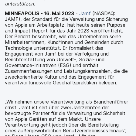
a
n
unterstützen.
u
MINNEAPOLIS - 16. Mai 2023
-
Jamf
(NASDAQ:
p
JAMF), der Standard für die Verwaltung und Sicherung
t
von Apple am Arbeitsplatz, hat heute seinen Purpose
i
and Impact Report für das Jahr 2023 veröffentlicht.
n
Der Bericht beschreibt, wie das Unternehmen seine
h
Mitarbeiter*innen, Kund*innen und Gemeinden durch
a
Technologie unterstützt. Er formalisiert das
l
Engagement von Jamf bei der Verfolgung und
t
Berichterstattung von Umwelt-, Sozial- und
e
Governance-Initiativen (ESG) und enthält
n
Zusammenfassungen und Leistungskennzahlen, die die
zweckorientierte Kultur und das Engagement für
verantwortungsvolle Geschäftspraktiken belegen.
„Wir nehmen unsere Verantwortung als Branchenführer
ernst. Jamf ist seit über zwei Jahrzehnten der
bevorzugte Partner für die Verwaltung und Sicherheit
von Apple Geräten auf dem Markt. Unsere
Verantwortung geht jedoch über die Bereitstellung
eines außergewöhnlichen Benutzererlebnisses hinaus”,