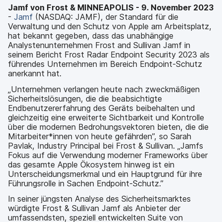
a
n
Jamf von Frost & MINNEAPOLIS - 9. November
2023
u
-
Jamf
(NASDAQ: JAMF), der Standard für die
p
Verwaltung und den Schutz von Apple am Arbeitsplatz,
t
hat bekannt gegeben, dass das unabhängige
i
Analystenunternehmen Frost and Sullivan Jamf in
n
seinem Bericht Frost Radar Endpoint Security 2023 als
h
führendes Unternehmen im Bereich Endpoint-Schutz
a
anerkannt hat.
l
„Unternehmen verlangen heute nach zweckmäßigen
t
Sicherheitslösungen, die die beabsichtigte
e
Endbenutzererfahrung des Geräts beibehalten und
n
gleichzeitig eine erweiterte Sichtbarkeit und Kontrolle
über die modernen Bedrohungsvektoren bieten, die die
Mitarbeiter*innen von heute gefährden”, so Sarah
Pavlak, Industry Principal bei Frost & Sullivan. „Jamfs
Fokus auf die Verwendung moderner Frameworks über
das gesamte Apple Ökosystem hinweg ist ein
Unterscheidungsmerkmal und ein Hauptgrund für ihre
Führungsrolle in Sachen Endpoint-Schutz.”
In seiner jüngsten Analyse des Sicherheitsmarktes
würdigte Frost & Sullivan Jamf als Anbieter der
umfassendsten, speziell entwickelten Suite von