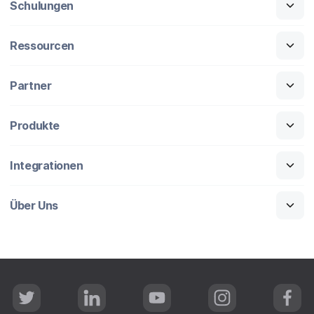
Schulungen
Ressourcen
Partner
Produkte
Integrationen
Über Uns
T
L
Y
I
F
w
i
o
n
a