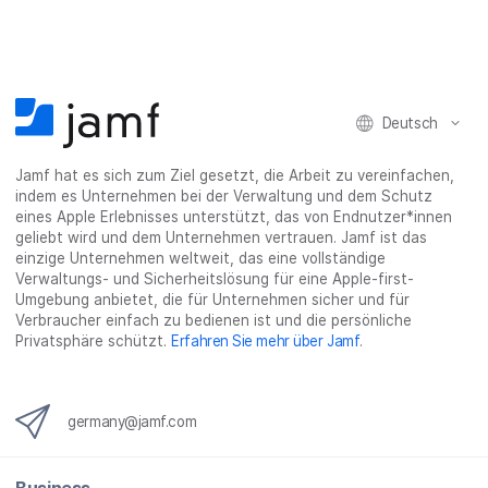
e
i
e
e
l
i
l
i
_
e
l
e
l
o
n
e
n
e
n
n
n
_
x
Deutsch
i
n
Jamf hat es sich zum Ziel gesetzt, die Arbeit zu vereinfachen,
g
indem es Unternehmen bei der Verwaltung und dem Schutz
}
eines Apple Erlebnisses unterstützt, das von Endnutzer*innen
geliebt wird und dem Unternehmen vertrauen. Jamf ist das
einzige Unternehmen weltweit, das eine vollständige
Verwaltungs- und Sicherheitslösung für eine Apple-first-
Umgebung anbietet, die für Unternehmen sicher und für
Verbraucher einfach zu bedienen ist und die persönliche
Privatsphäre schützt.
Erfahren Sie mehr über Jamf
.
germany@jamf.com
Business