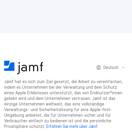
F
T
L
r
E
a
w
i
a
-
c
i
n
s
M
e
t
k
e
a
b
t
e
:
i
o
e
d
s
l
o
r
I
h
t
k
t
n
a
e
t
e
t
r
i
e
i
e
e
l
i
l
i
_
e
l
e
l
o
n
Deutsch
e
n
e
n
n
n
_
x
Jamf hat es sich zum Ziel gesetzt, die Arbeit zu vereinfachen,
i
indem es Unternehmen bei der Verwaltung und dem Schutz
n
eines Apple Erlebnisses unterstützt, das von Endnutzer*innen
g
geliebt wird und dem Unternehmen vertrauen. Jamf ist das
}
einzige Unternehmen weltweit, das eine vollständige
Verwaltungs- und Sicherheitslösung für eine Apple-first-
Umgebung anbietet, die für Unternehmen sicher und für
Verbraucher einfach zu bedienen ist und die persönliche
Privatsphäre schützt.
Erfahren Sie mehr über Jamf
.