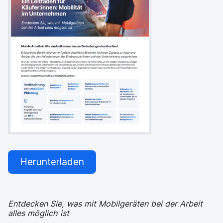
a
n
u
p
t
i
n
h
a
l
t
e
n
Herunterladen
Entdecken Sie, was mit Mobilgeräten bei der Arbeit
alles möglich ist