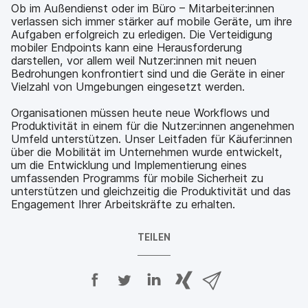
Ob im Außendienst oder im Büro – Mitarbeiter:innen
verlassen sich immer stärker auf mobile Geräte, um ihre
Aufgaben erfolgreich zu erledigen. Die Verteidigung
mobiler Endpoints kann eine Herausforderung
darstellen, vor allem weil Nutzer:innen mit neuen
Bedrohungen konfrontiert sind und die Geräte in einer
Vielzahl von Umgebungen eingesetzt werden.
Organisationen müssen heute neue Workflows und
Produktivität in einem für die Nutzer:innen angenehmen
Umfeld unterstützen. Unser Leitfaden für Käufer:innen
über die Mobilität im Unternehmen wurde entwickelt,
um die Entwicklung und Implementierung eines
umfassenden Programms für mobile Sicherheit zu
unterstützen und gleichzeitig die Produktivität und das
Engagement Ihrer Arbeitskräfte zu erhalten.
TEILEN
A
A
A
{
V
u
u
u
p
i
f
f
f
h
a