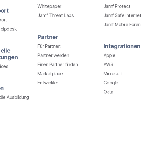
Whitepaper
Jamf Protect
ort
Jamf Threat Labs
Jamf Safe Interne
port
Jamf Mobile Foren
Helpdesk
Partner
Integrationen
Für Partner:
elle
Partner werden
Apple
stungen
Einen Partner finden
AWS
ices
Marketplace
Microsoft
Entwickler
Google
en
Okta
r die Ausbildung