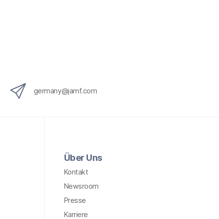
x
i
n
g
}
germany@jamf.com
Über Uns
Kontakt
Newsroom
Presse
Karriere