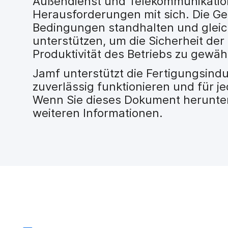
Außendienst und Telekommunikation
H
Herausforderungen mit sich. Die G
a
u
Bedingungen standhalten und gleich
p
unterstützen, um die Sicherheit der
t
Produktivität des Betriebs zu gewäh
i
n
Jamf unterstützt die Fertigungsindu
h
zuverlässig funktionieren und für je
a
Wenn Sie dieses Dokument herunterl
l
t
weiteren Informationen.
e
n