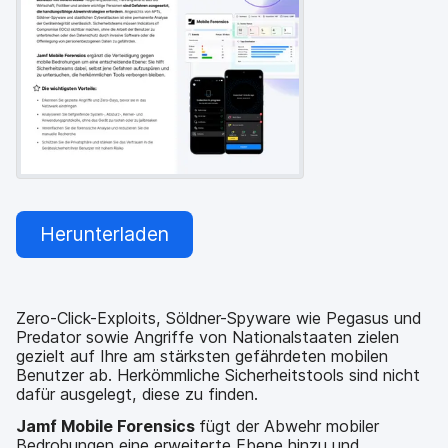
a
n
u
p
t
i
n
h
a
l
t
e
n
Herunterladen
Zero-Click-Exploits, Söldner-Spyware wie Pegasus und
Predator sowie Angriffe von Nationalstaaten zielen
gezielt auf Ihre am stärksten gefährdeten mobilen
Benutzer ab. Herkömmliche Sicherheitstools sind nicht
dafür ausgelegt, diese zu finden.
Jamf Mobile Forensics
fügt der Abwehr mobiler
Bedrohungen eine erweiterte Ebene hinzu und