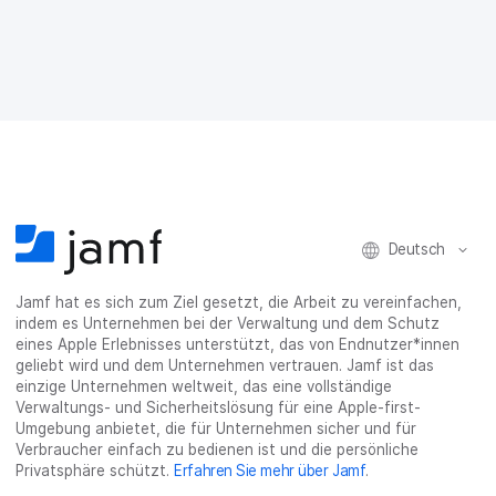
f
f
f
h
a
F
T
L
r
E
a
w
i
a
-
c
i
n
s
M
e
t
k
e
a
b
t
e
:
i
o
e
d
s
l
o
r
I
h
t
k
t
n
a
e
t
e
t
r
i
e
i
e
e
l
i
l
i
_
e
Deutsch
l
e
l
o
n
e
n
e
n
n
n
_
Jamf hat es sich zum Ziel gesetzt, die Arbeit zu vereinfachen,
x
indem es Unternehmen bei der Verwaltung und dem Schutz
i
eines Apple Erlebnisses unterstützt, das von Endnutzer*innen
n
geliebt wird und dem Unternehmen vertrauen. Jamf ist das
g
einzige Unternehmen weltweit, das eine vollständige
}
Verwaltungs- und Sicherheitslösung für eine Apple-first-
Umgebung anbietet, die für Unternehmen sicher und für
Verbraucher einfach zu bedienen ist und die persönliche
Privatsphäre schützt.
Erfahren Sie mehr über Jamf
.