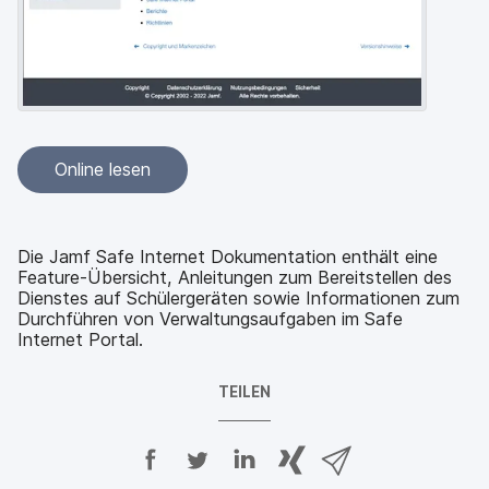
a
n
u
p
t
i
n
h
a
Online lesen
l
t
e
n
Die Jamf Safe Internet Dokumentation enthält eine
Feature-Übersicht, Anleitungen zum Bereitstellen des
Dienstes auf Schülergeräten sowie Informationen zum
Durchführen von Verwaltungsaufgaben im Safe
Internet Portal.
TEILEN
A
A
A
{
V
u
u
u
p
i