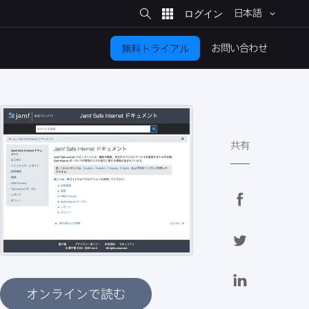
サ
イ
日本語
ト
検
索
お問い​合わせ
無料トライアル
共有
F
a
c
T
e
w
b
i
L
o
t
i
オンラインで読む
o
t