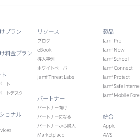
けプラン
リソース
製品
ブログ
Jamf Pro
eBook
Jamf Now
け料金プラン
導入事例
Jamf School
ホワイトペーパー
Jamf Connect
ート
Jamf Threat Labs
Jamf Protect
ポート
Jamf Safe Interne
ポートデスク
Jamf Mobile Fore
パートナー
パートナー向け
ショナル
統合
パートナーに​なる
パートナーから​購入
Apple
vices
Marketplace
AWS