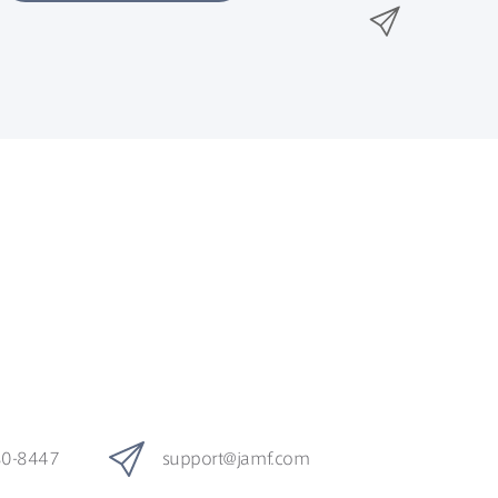
n
メ
k
e
k
ー
で
r
e
ル
で
d
で
共
I
有
共
n
共
有
で
有
共
有
80-8447
support
@
jamf
.
com