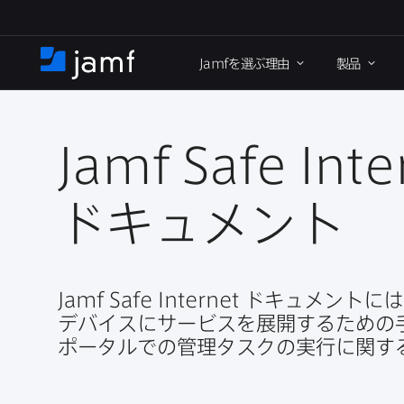
メ
イ
Jamf
を​選ぶ理由
製品
ン
ホ
コ
ー
ン
ム
テ
ン
Jamf Safe Inte
ツ
に
ドキュメント
移
動
Jamf Safe Internet
ドキュメントには、
デバイスに​サービスを​展開する​ための
ポータルでの​管理タスクの​実行に​関す