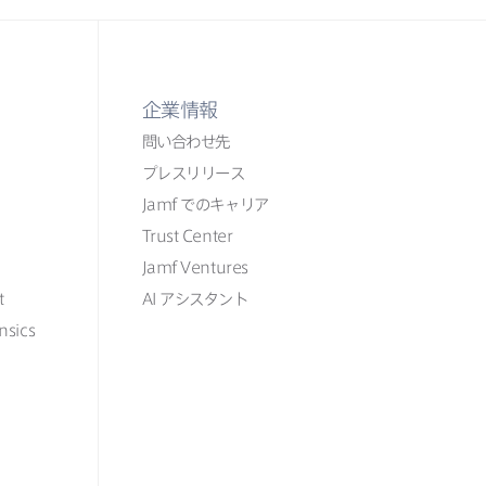
企業情報
問い​合わせ先
プレスリリース
Jamf
での​​キャリア
Trust Center
Jamf Ventures
t
AI
アシスタント
nsics