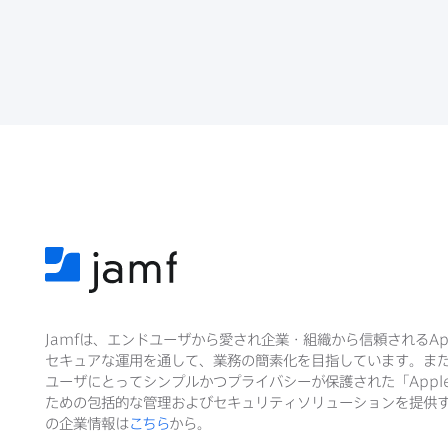
Jamf
は、​エンドユーザから​愛され企業・組織から​信頼される
Ap
セキュアな​運用を​通して、​業務の​簡素化を​目指しています。​ま
ユーザに​とって​シンプルかつプライバシーが​保護された​「
Appl
ための​包括的な​管理および​セキュリティソリューションを​提供す
の​企業情報は
こちら
から。