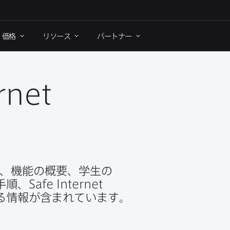
価格
リソース
パートナー
rnet
​機能の​概要、​学生の​
​手順、
Safe Internet
る​情報が​含まれています。