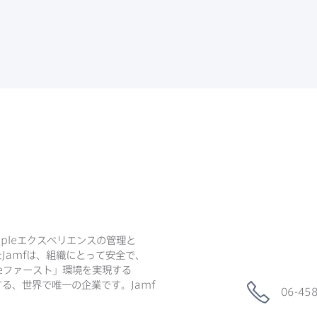
ple
エクスペリエンスの​管理と​
た
Jamf
は、​組織に​とって​安全で、​
e
ファースト」環境を​実現する​
る、​世界で​唯一の​企業です。
Jamf
06-45