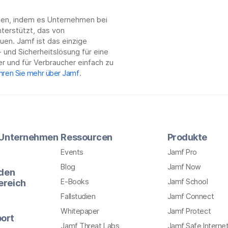
chen, indem es Unternehmen bei
terstützt, das von
en. Jamf ist das einzige
 und Sicherheitslösung für eine
r und für Verbraucher einfach zu
hren Sie mehr über Jamf
.
r Unternehmen
Ressourcen
Produkte
Events
Jamf Pro
Blog
Jamf Now
 den
E-Books
Jamf School
ereich
Fallstudien
Jamf Connect
Whitepaper
Jamf Protect
ort
Jamf Threat Labs
Jamf Safe Interne