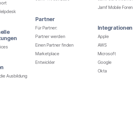
port
Jamf Mobile Foren
Helpdesk
Partner
Integrationen
Für Partner:
elle
Partner werden
Apple
stungen
Einen Partner finden
AWS
ices
Marketplace
Microsoft
Entwickler
Google
en
Okta
r die Ausbildung