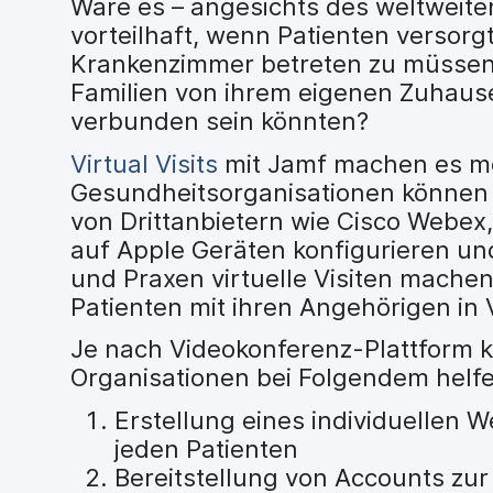
Wäre es – angesichts des weltweite
H
a
vorteilhaft, wenn Patienten versor
u
Krankenzimmer betreten zu müssen
p
Familien von ihrem eigenen Zuhaus
t
verbunden sein könnten?
i
n
Virtual Visits
mit Jamf machen es mö
h
Gesundheitsorganisationen können 
a
l
von Drittanbietern wie Cisco Webex
t
auf Apple Geräten konfigurieren und
e
und Praxen virtuelle Visiten mache
n
Patienten mit ihren Angehörigen in
Je nach Videokonferenz-Plattform k
Organisationen bei Folgendem helf
Erstellung eines individuellen 
jeden Patienten
Bereitstellung von Accounts zu