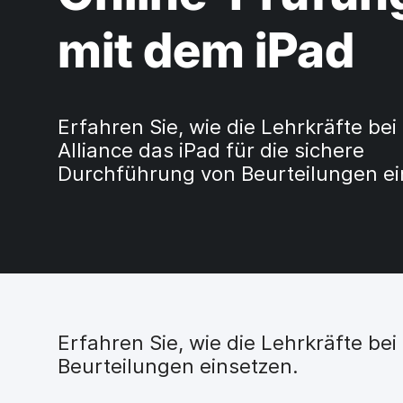
H
a
mit dem iPad
u
p
t
i
n
Erfahren Sie, wie die Lehrkräfte bei
h
Alliance das iPad für die sichere
a
Durchführung von Beurteilungen ei
l
t
e
n
Erfahren Sie, wie die Lehrkräfte be
Beurteilungen einsetzen.