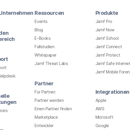
r Unternehmen
Ressourcen
Produkte
Events
Jamf Pro
Blog
Jamf Now
 den
E-Books
Jamf School
ereich
Fallstudien
Jamf Connect
Whitepaper
Jamf Protect
ort
Jamf Threat Labs
Jamf Safe Interne
port
Jamf Mobile Foren
Helpdesk
Partner
Integrationen
Für Partner:
elle
Partner werden
Apple
stungen
Einen Partner finden
AWS
ices
Marketplace
Microsoft
Entwickler
Google