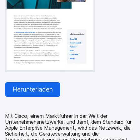
a
n
u
p
t
i
n
h
a
l
t
e
n
Herunterladen
Mit Cisco, einem Marktführer in der Welt der
Unternehmensnetzwerke, und Jamf, dem Standard für
Apple Enterprise Management, wird das Netzwerk, die
Sicherheit, die Geräteverwaltung und die
Technologieerfahrung Ihres Unternehmens möglichst