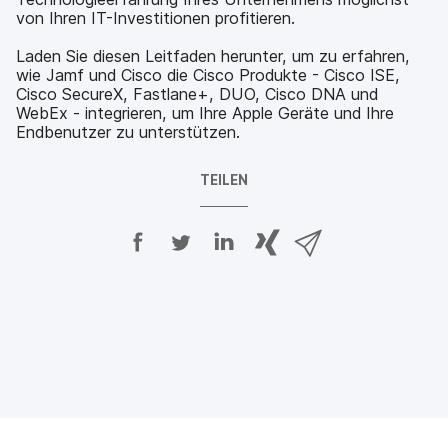
von Ihren IT-Investitionen profitieren.
Laden Sie diesen Leitfaden herunter, um zu erfahren,
wie Jamf und Cisco die Cisco Produkte - Cisco ISE,
Cisco SecureX, Fastlane+, DUO, Cisco DNA und
WebEx - integrieren, um Ihre Apple Geräte und Ihre
Endbenutzer zu unterstützen.
TEILEN
A
A
A
{
V
u
u
u
p
i
f
f
f
h
a
F
T
L
r
E
a
w
i
a
-
c
i
n
s
M
e
t
k
e
a
b
t
e
:
i
o
e
d
s
l
o
r
I
h
t
k
t
n
a
e
t
e
t
r
i