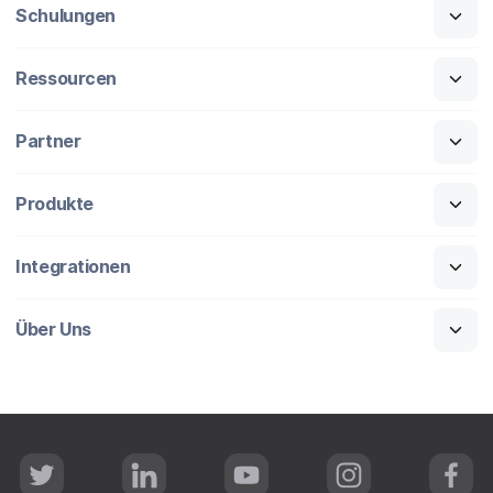
Schulungen
Ressourcen
Partner
Produkte
Integrationen
Über Uns
T
L
Y
I
F
w
i
o
n
a