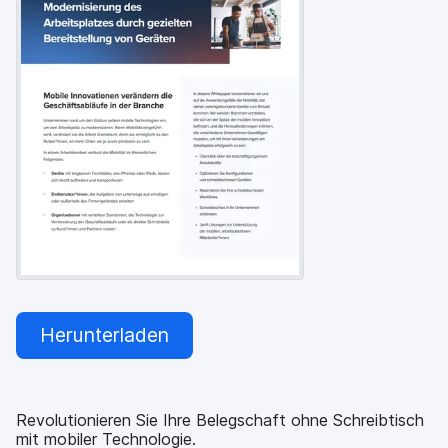
a
n
u
p
t
i
n
h
a
l
t
e
n
Herunterladen
Revolutionieren Sie Ihre Belegschaft ohne Schreibtisch
mit mobiler Technologie.