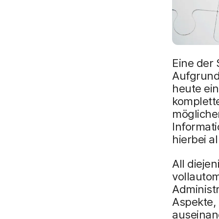
Eine der 
Aufgrund
heute ein
komplett
möglichen
Informati
hierbei a
All dieje
vollautom
Administr
Aspekte, 
auseinan