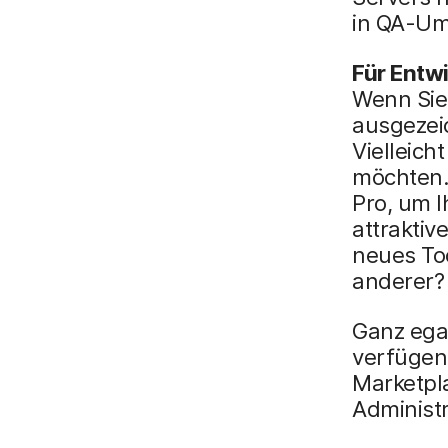
in QA-Umf
Für Entw
Wenn Sie 
ausgezeic
Vielleich
möchten. 
Pro, um 
attraktiv
neues Too
anderer?
Ganz egal
verfügen,
Marketpla
Administr