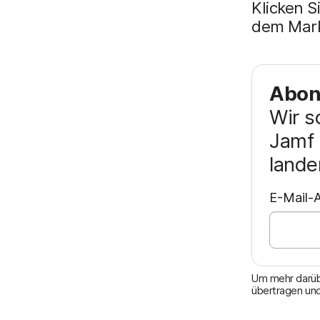
Klicken S
dem Mark
Abonn
Wir s
Jamf 
lande
E-Mail-A
Um mehr darübe
übertragen und