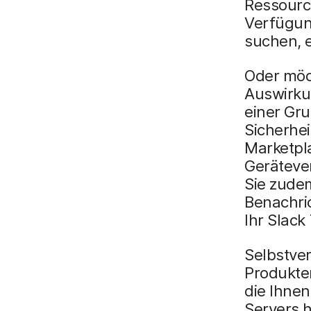
Ressourc
Verfügun
suchen, e
Oder möc
Auswirkun
einer Gru
Sicherhe
Marketpla
Geräteve
Sie zudem
Benachri
Ihr Slack
Selbstver
Produkten
die Ihnen
Servers h