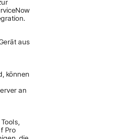
zur
erviceNow
egration.
 Gerät aus
d, können
Server an
 Tools,
f Pro
nigen, die