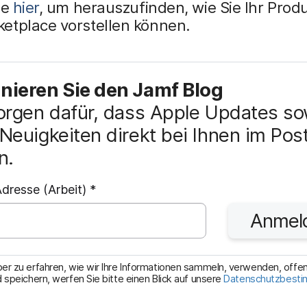
ie
hier
, um herauszufinden, wie Sie Ihr Prod
etplace vorstellen können.
ieren Sie den Jamf Blog
orgen dafür, dass Apple Updates so
Neuigkeiten direkt bei Ihnen im Pos
n.
P
dresse (Arbeit)
*
f
Anmel
l
i
c
r zu erfahren, wie wir Ihre Informationen sammeln, verwenden, offe
 speichern, werfen Sie bitte einen Blick auf unsere
Datenschutzbest
h
t