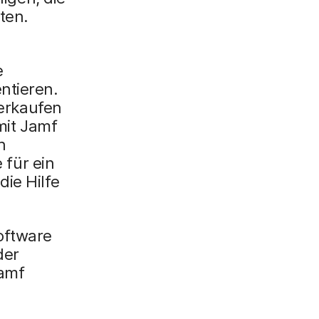
ten.
e
ntieren.
verkaufen
mit Jamf
n
 für ein
ie Hilfe
oftware
der
Jamf