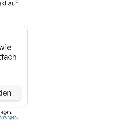
ukt auf
wie
tfach
den
nlegen,
immungen
.