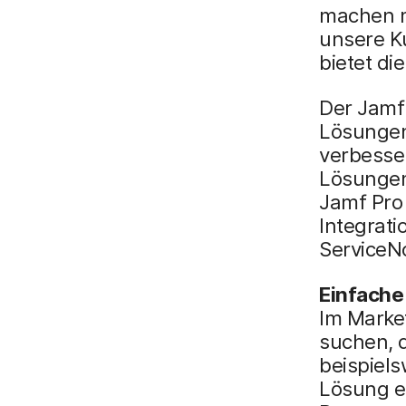
machen mu
unsere K
bietet di
Der Jamf 
Lösungen
verbesser
Lösungen 
Jamf Pro
Integrati
ServiceN
Einfache
Im Marke
suchen, d
beispiel
Lösung e