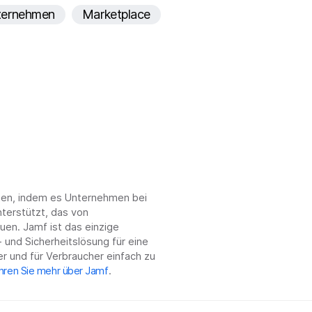
ternehmen
Marketplace
f
e
l
d
chen, indem es Unternehmen bei
terstützt, das von
en. Jamf ist das einzige
 und Sicherheitslösung für eine
r und für Verbraucher einfach zu
hren Sie mehr über Jamf
.