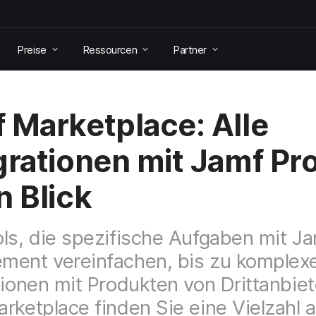
Preise
Ressourcen
Partner
 Marketplace: Alle
grationen mit Jamf Pro
n Blick
ls, die spezifische Aufgaben mit Ja
ment vereinfachen, bis zu komplex
tionen mit Produkten von Drittanbiet
rketplace finden Sie eine Vielzahl 