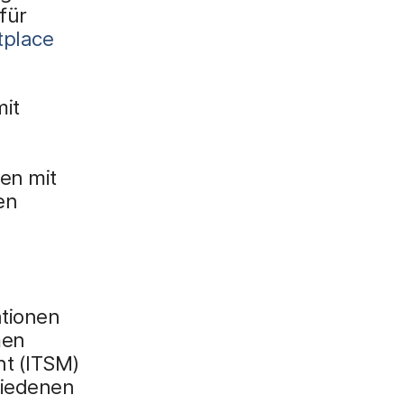
für
tplace
mit
ben mit
en
ationen
men
nt (ITSM)
hiedenen