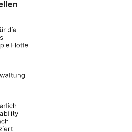
ellen
ür die
s
le Flotte
rwaltung
rlich
bility
ach
ziert