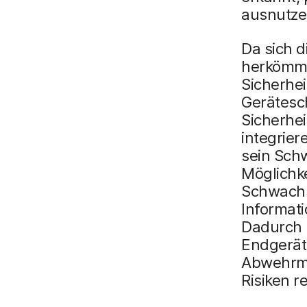
ausnutze
Da sich d
herkömml
Sicherhe
Gerätesch
Sicherhei
integrie
sein Sch
Möglichke
Schwachs
Informat
Dadurch 
Endgerät
Abwehrma
Risiken r