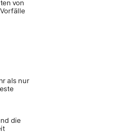
hten von
Vorfälle
r als nur
feste
und die
it