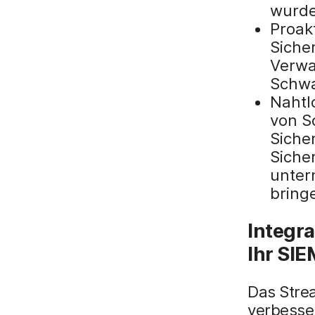
wurde
Proak
Siche
Verwa
Schwa
Nahtl
von S
Siche
Siche
unter
bring
Integr
Ihr SIE
Das Stre
verbesse