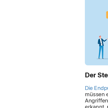
Der St
Die Endp
müssen ei
Angriffe
erkannt, 