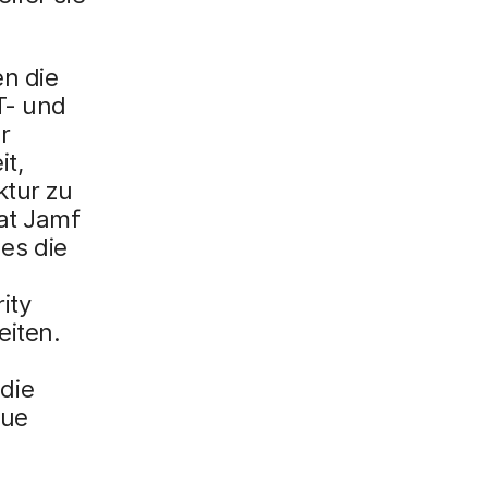
en die
T- und
r
t,
ktur zu
at Jamf
es die
ity
eiten.
die
eue