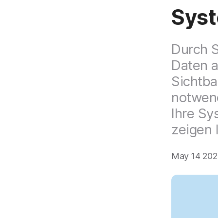
H
Sys
a
u
p
t
Durch S
i
Daten a
n
h
Sichtba
a
l
notwend
t
Ihre Sy
e
n
zeigen 
May 14 202