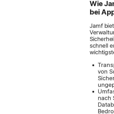
Wie Ja
bei App
Jamf bie
Verwaltun
Sicherhe
schnell 
wichtigst
Trans
von S
Siche
ungep
Umfas
nach S
Datab
Bedro