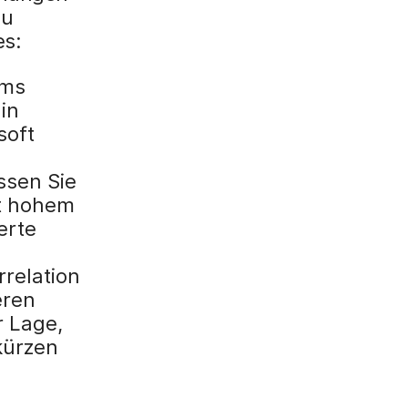
zu
es:
ams
in
soft
sen Sie
t hohem
erte
rrelation
eren
r Lage,
kürzen