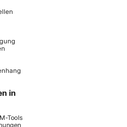
ellen
agung
en
enhang
n in
EM-Tools
ohungen