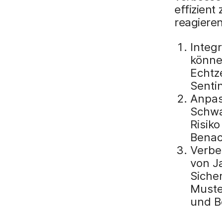
effizient
reagiere
Integ
könne
Echtz
Senti
Anpas
Schwa
Risiko
Benac
Verbe
von J
Siche
Muste
und B