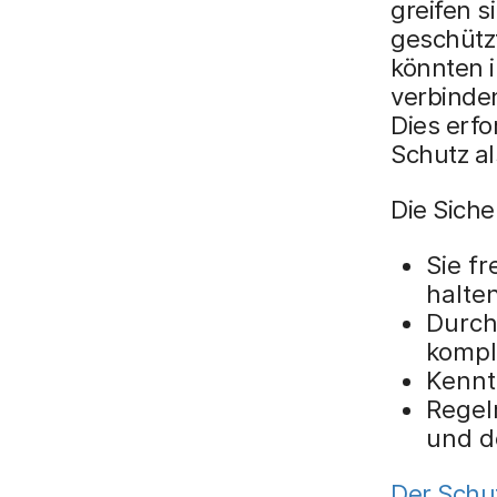
greifen s
geschütz
könnten i
verbinden
Dies erfo
Schutz al
Die Sich
Sie f
halte
Durchs
kompl
Kennt
Regel
und d
Der Schu