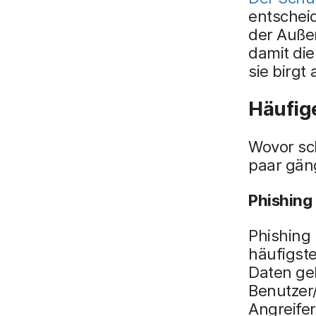
entschei
der Außen
damit die
sie birgt
Häufig
Wovor sc
paar gän
Phishing
Phishing 
häufigste
Daten ge
Benutzer/
Angreifer