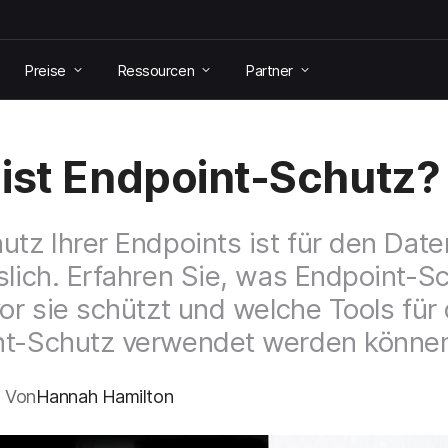
Preise
Ressourcen
Partner
ist Endpoint-Schutz?
utz Ihrer Endpoints ist für den Dat
slich. Erfahren Sie, was Endpoint-S
vor sie schützt und welche Tools für
nt-Schutz verwendet werden könne
4 Von
Hannah Hamilton