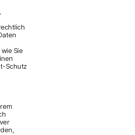
x
i
.
n
echtlich
g
 Daten
}
 wie Sie
inen
nt-Schutz
hrem
ch
ver
rden,