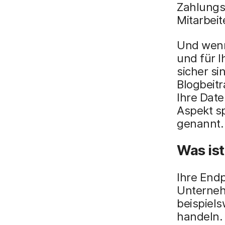
Zahlungs
Mitarbei
Und wenn 
und für I
sicher si
Blogbeitr
Ihre Dat
Aspekt s
genannt.
Was is
Ihre Endp
Unterneh
beispiel
handeln.