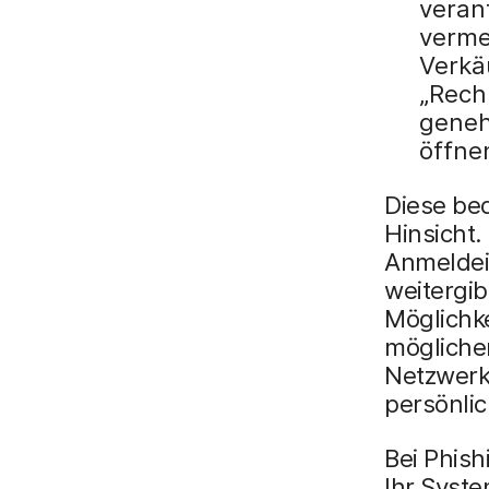
veran
verme
Verkä
„Rech
geneh
öffnen
Diese be
Hinsicht.
Anmeldei
weitergib
Möglichke
möglicher
Netzwerks
persönli
Bei Phis
Ihr Syste