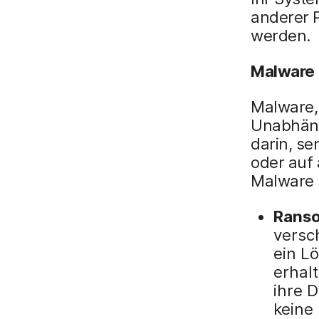
anderer 
werden.
Malware
Malware, 
Unabhäng
darin, s
oder auf 
Malware 
Rans
versc
ein Lö
erhal
ihre 
keine