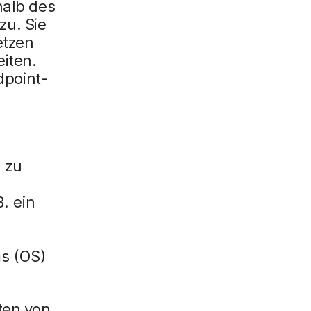
halb des
u. Sie
etzen
eiten.
dpoint-
 zu
. ein
s (OS)
aten von