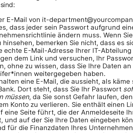
 sind:
ner E-Mail von it-department@yourcompan
 es, dass jeder sein Passwort aufgrund ei
nehmensrichtlinie ändern muss. Wenn Sie
 hinsehen, bemerken Sie nicht, dass es si
e echte E-Mail-Adresse Ihrer IT-Abteilung
olgen dem Link und versuchen, Ihr Passwor
n, ohne zu wissen, dass Sie Ihre Daten an
ifer*innen weitergegeben haben.
halten eine E-Mail, die aussieht, als käme 
Bank. Dort steht, dass Sie Ihr Passwort
sof
n müssen
, da Sie sonst Gefahr laufen, de
em Konto zu verlieren. Sie enthält einen Li
f eine Seite führt, die der Anmeldeseite I
t, und auf der Sie Ihre Daten eingeben kö
ind für die Finanzdaten Ihres Unternehme