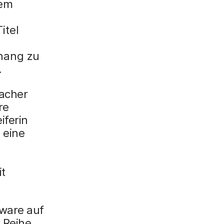
nem
itel
hang zu
.
facher
re
iferin
 eine
t
lware auf
 Reihe