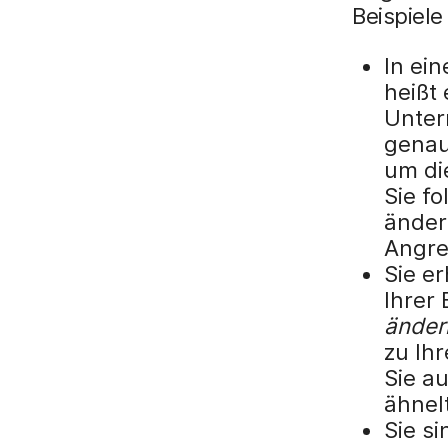
Beispiele
In ei
heißt
Unter
genau
um di
Sie f
änder
Angre
Sie er
Ihrer 
änder
zu Ihr
Sie au
ähnel
Sie s