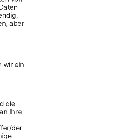
 Daten
endig,
en, aber
 wir ein
d die
an Ihre
fer/der
nige