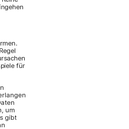
eingehen
ormen.
 Regel
rursachen
piele für
en
verlangen
Daten
n, um
s gibt
an