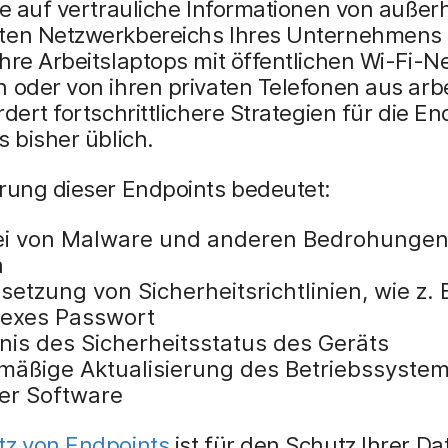
ie auf vertrauliche Informationen von außer
ten Netzwerkbereichs Ihres Unternehmens z
hre Arbeitslaptops mit öffentlichen Wi-Fi-N
 oder von ihren privaten Telefonen aus arb
rdert fortschrittlichere Strategien für die En
s bisher üblich.
erung dieser Endpoints bedeutet:
rei von Malware und anderen Bedrohungen
n
etzung von Sicherheitsrichtlinien, wie z. B
exes Passwort
nis des Sicherheitsstatus des Geräts
mäßige Aktualisierung des Betriebssystem
er Software
tz von Endpoints
ist für den Schutz Ihrer D