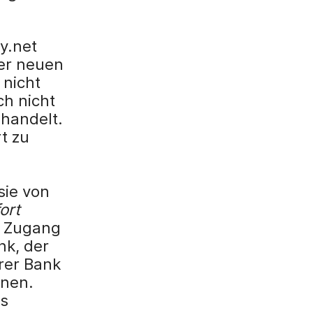
y.net
ner neuen
 nicht
ch nicht
 handelt.
t zu
sie von
ort
n Zugang
nk, der
hrer Bank
nnen.
ns