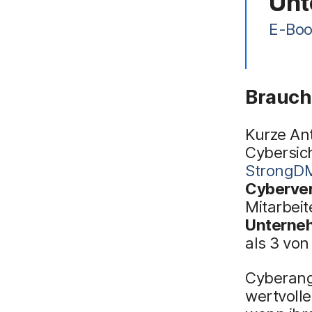
Unt
E-Boo
Brauch
Kurze An
Cybersic
StrongD
Cyberve
Mitarbei
Unterne
als 3 vo
Cyberang
wertvoll