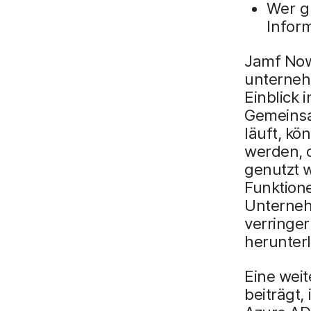
Wer g
Infor
Jamf Now 
unterneh
Einblick 
Gemeinsa
läuft, k
werden, d
genutzt 
Funktion
Unterneh
verringer
herunter
Eine weit
beiträgt,