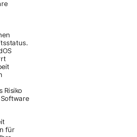
hre
nen
tsstatus.
adOS
rt
eit
n
 Risiko
 Software
it
n für