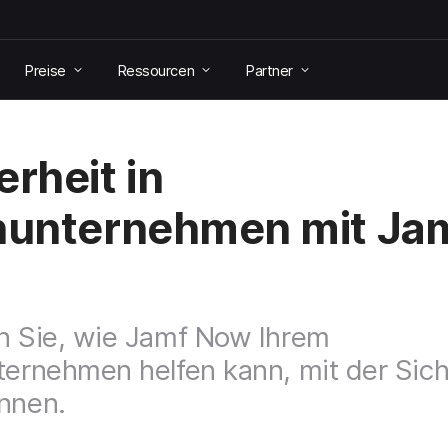
Preise
Ressourcen
Partner
erheit in
nunternehmen mit Ja
n Sie, wie Jamf Now Ihrem
ternehmen helfen kann, mit der Sich
nnen.