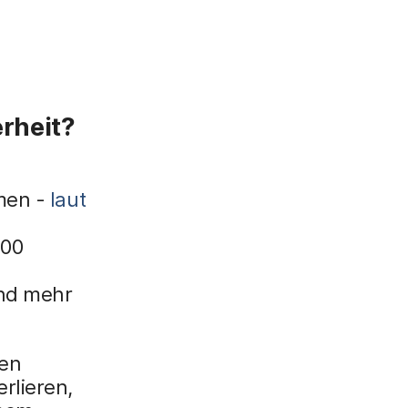
rheit?
hmen -
laut
000
ind mehr
nen
rlieren,