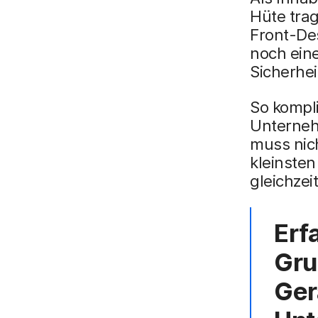
Hüte trag
Front-Des
noch ein
Sicherhei
So kompli
Unterneh
muss nich
kleinsten
gleichzei
Erf
Gru
Ger