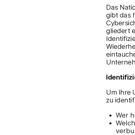
Das Natio
gibt das 
Cybersic
gliedert 
Identifiz
Wiederher
eintauch
Unterneh
Identifiz
Um Ihre U
zu identif
Wer h
Welch
verb