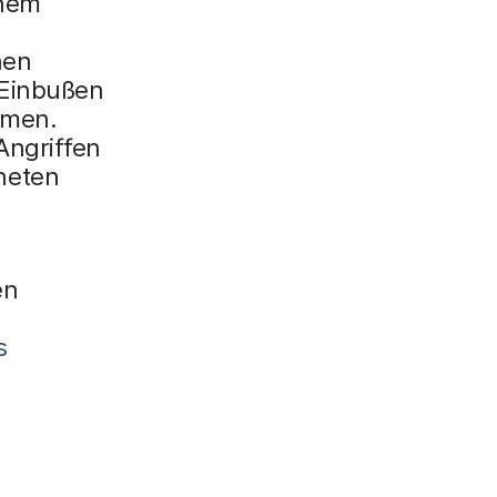
inem
nen
 Einbußen
hmen.
Angriffen
neten
en
s