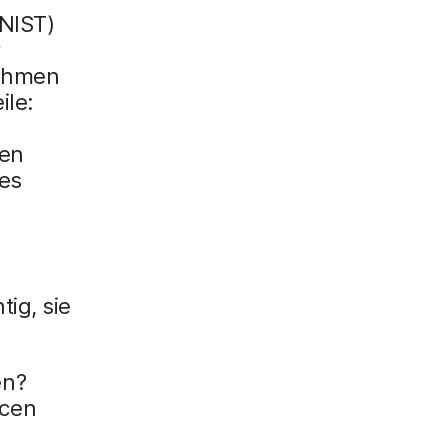
(NIST)
r
Rahmen
ile:
len
es
ig, sie
en?
rcen