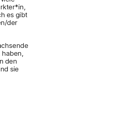
x
kter*in,
i
ch es gibt
n
en/der
g
}
 wachsende
t haben,
n den
nd sie