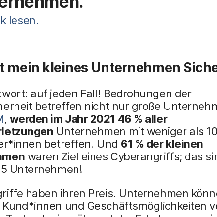
ernehmen.
k lesen.
t mein kleines Unternehmen Siche
twort: auf jeden Fall! Bedrohungen der
herheit betreffen nicht nur große Unterne
M
,
werden im Jahr 2021 46 % aller
rletzungen
Unternehmen mit weniger als 1
ter*innen betreffen. Und
61 % der kleinen
hmen
waren Ziel eines Cyberangriffs; das s
n 5 Unternehmen!
riffe haben ihren Preis. Unternehmen kön
e Kund*innen und Geschäftsmöglichkeiten ve