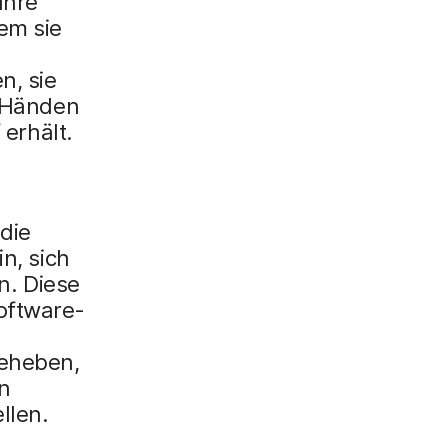
Ihre
em sie
n, sie
n Händen
 erhält.
 die
n, sich
n. Diese
oftware-
beheben,
n
llen.