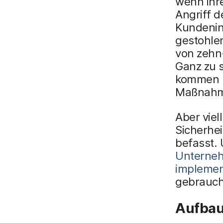
wenn ihr
Angriff d
Kundenin
gestohle
von zehn
Ganz zu 
kommen k
Maßnahme
Aber viel
Sicherhe
befasst. 
Unterneh
implemen
gebrauch
Aufbau