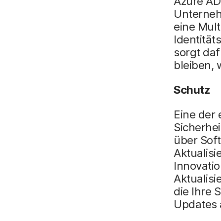
Azure AD 
Unterneh
eine Mult
Identität
sorgt daf
bleiben, 
Schutz
Eine der 
Sicherhei
über Sof
Aktualis
Innovati
Aktualis
die Ihre
Updates a