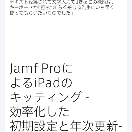
テキスト変換されて​文字入力て​゙きる​この機能は、​
キーボードか​゙打ちつ​゙らく​感じる​先生に​いち早く​
使って​もらいたい​ものでした」
Jamf Pro
に​
よる
iPad
の​
キッティング
-
効率化した​
初期設定と​年次更新
-