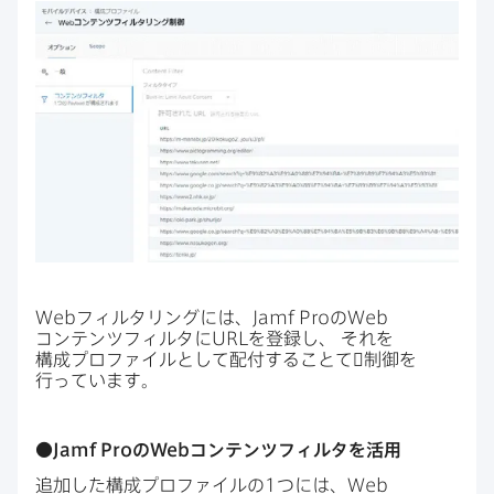
Web
フィルタリングには、
Jamf Pro
の
Web
コンテンツフィルタに
URL
を​登録し、
それを​
構成プロファイルと​して​配付する​ことて​゙制御を​
行っています。
●
Jamf Pro
の
Web
コンテンツフィルタを​活用
追加した​構成プロファイルの
1
つには、
Web