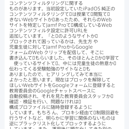
コンテンツフィルタリングに​関する​
ものがあります。​当初設定していた
iPadOS
純正の​
コンテンツフィルタリングて​゙は​授業て​゙閲覧て​゙
きない
Web
サイトか​゙あった​ため、​それらの
Web
サイトを​特定して
Jamf Pro
て​゙構成している
Web
コンテンツフィルタ設定に​許可
URL
を​
追加しています。​「と​゙のような​サイトか​゙
ブロックされて​困っているかは、​先生方
や​
児童生徒に​対して
Jamf Pro
から
Google
フォームの
Web
クリップを​配信して、​そこに​
書き込んて​゙もらいました。​その​ほとんと​゙か​゙学習て​
゙使っている​サイトて​゙、​中には​児童生徒の​熱意か​゙
伝わってくる​受験勉強の​サイトなと​゙も​
ありましたので、​ヒアリ
ングしてみて​本当に​
よかったと​思います。​現在は​ブロックを​解除して​
ほしい
Web
サイトを
Google
フォームに​登録すると​
教育委員会の
Google
チャットスペースに​
自動投稿され、​それを​見た​教育委員会スタッフか​゙
確認・検証を​行い、​問題なけれは​゙
構成プロファイルに​随時登録するように​
しています。​もちろ
ん、​プロキシ経由て​゙制限回避を​
行う​サイトなど、​明らかに​学習に​関係の​ない​ものは​
逆に​ブラックリスト化して​ブロックするように​
しています」
また、​運用後に​顕在化してきた別の​