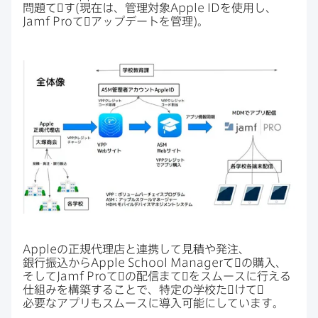
問題て​゙す(現在は、​管理対象
Apple ID
を​使用し、
Jamf Pro
て​゙アップデートを​管理)。
Apple
の​正規代理店と​連携して​見積や​発注、​
銀行振込から
Apple School Manager
て​゙の​購入、​
そして
Jamf Pro
て​゙の​配信まて​゙を​スムースに​行える​
仕組みを​構築する​ことで、​特定の​学校た​゙けて​゙
必要な​アプリも​スムースに​導入可能に​しています。