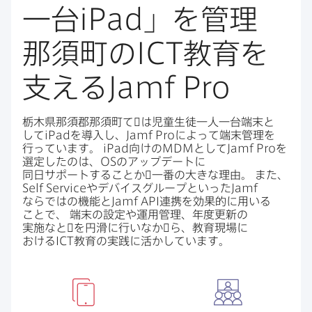
一台
iPad
」を​管理
那須町の
ICT
教育を​
支える
Jamf Pro
栃木県那須郡那須町て​゙は​児童生徒一人​一台端末と​
して
iPad
を​導入し、
Jamf Pro
に​よって​端末管理を​
行っています。
iPad
向けの
MDM
と​して
Jamf Pro
を​
選定したのは、
OS
の​アップデートに​
同日サポートする​ことか​゙一番の​大きな​理由。
また、
Self Service
や​デバイスグループと​いった
Jamf
ならではの機能と
Jamf API
連携を​効果的に​用いる​
ことで、
端末の​設定や​運用管理、​年度更新の​
実施なと​゙を​円滑に​行いなか​゙ら、​教育現場に​
おける
ICT
教育の​実践に​活かしています。