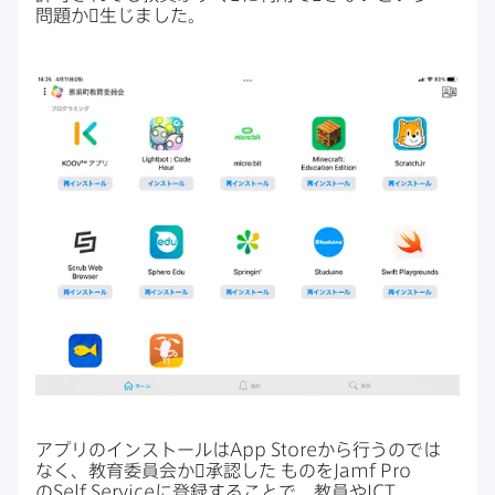
問題か​゙生じました。
アプリの​インストールは
App Store
から​行うのでは​
なく、​教育委員会か​゙承認した
ものを
Jamf Pro
の
Self Service
に​登録する​ことで、​教員や
ICT