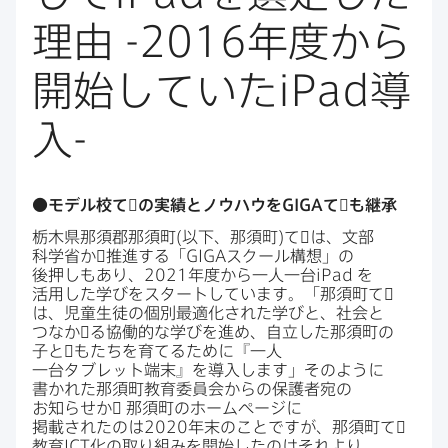
理由
-2016
年度から​
開始していた
iPad
導
入
-
●モデル校て​゙の​実績と​ノウハウを
GIGA
て​゙も​継承
栃木県那須郡那須町(以下、​那須町)て​゙は、​文部​
科学省か​゙推進する​「
GIGA
スクール構想」の​
後押しも​あり、
2021
年度から​一人​一台
iPad
を​
活用した​学びを​スタートしています。​「那須町て​゙
は、​児童生徒の​個別最適化された​学びと、​社会と​
つなか​゙る​協働的な​学びを​進め、​自立した​那須町の​
子と​゙も​たちを​育てる​ために​『一人​
一台タブレット端末』を​導入します」​そのように​
書かれた​那須町教育委員会からの​保護者宛の​
お知らせか​゙
那須町の​ホームページに​
掲載されたのは
2020
年末の​ことですが、​那須町て​゙
教育
ICT
化の​取り組みを​開始したのは​それより​