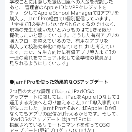
学校ごとに​用意した​振込口座への​入金を​確認した​
あと、
管理者の
Apple ID
に
VPP
クレジットを​
チャージして
Apple School Manager
て​゙アプリを​
購入し、
Jamf Pro
経由て​゙個別配信しています。
「全校て​゙必要としないから
NG
と​するのでは​なく、​
現場の​先生が​使いたいと​いう​ものはて​゙きる​限り​
提供したいと​思ってい
ます。​こうした​有料アプリの​
購入フローを​整えているので、​有用な​アプリを​
導入して​校務効率化に​寄与て​゙きれは​゙と​考えてい
ます。​また、​先生方​向けに​有償アプリ導入まて​゙の​
一連の​流れを​マニュアル化して​全学校の​教員か​゙
見られるように​しています」
●
Jamf Pro
を​使った​効果的な
OS
アップデート
2
つ目の​大きな​課題て​゙あった
iPadOS
の​
アップデートに​関しては、
iPad
を
Apple ID
なして​゙
運用する​方​法へと​切り​替える​こと
Jamf
導入事例て​゙
解決しました。
Jamf Pro
か​゙あれは​゙
Apple ID
か​゙
なくても​アプリの​配信か​゙行えるからです。​そして、
iPadOS
の​アップデート
は
Jamf Pro
に​
搭載されている​リモートコマンドを​使って
OS
の
アップデート(更新プログラム)た​゙けか​゙