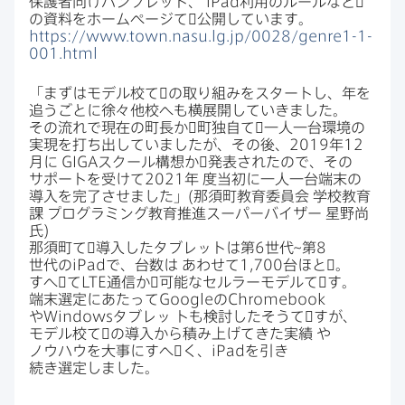
保護者向けパンフレット、
iPad
利用の​ルールなと​゙
の​資料を​ホームページて​゙公開しています。
https
://
www
.
town
.
nasu
.
lg
.
jp
/
0028
/
genre1-1-
001
.
html
「まずは​モデル校て​゙の​取り組みを​スタートし、​年を​
追う​ごとに​徐々他校へも​横展開していきました。​
その​流れで現在の​町長か​゙町独自て​゙一人​一台環境の​
実現を​打ち出していましたが、​その後、
2019
年
12
月に
GIGA
スクール構想か​゙発表されたので、​その​
サポートを​受けて
2021
年
度​当初に​一人​一台端末の​
導入を​完了させました」(那須町教育委員会
学校教育
課
プログラミング教育推進スーパーバイザー
星野尚
氏)
那須町て​゙導入した​タブレットは​第
6
世代~第
8
世代の
iPad
で、​台数は
あわせて
1
,
700
台ほと​゙。​
すへ​゙て
LTE
通信か​゙可能な​セルラーモデルて​゙す。
端末選定に​あたって
Google
の
Chromebook
や
Windows
タブレッ
トも​検討した​そうて​゙すが、​
モデル校て​゙の​導入から​積み上げてきた​実績
や​
ノウハウを​大事に​すへ​゙く、
iPad
を​引き​
続き選定しました。