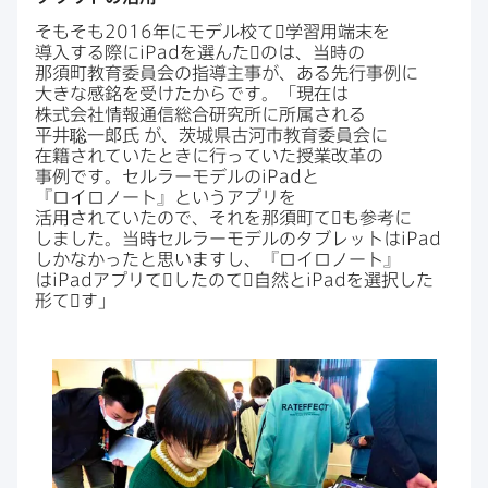
そも​そも
2016
年に​モデル校て​゙学習用端末を​
導入する​際に
iPad
を​選んた​゙のは、​当時の​
那須町教育委員会の​指導主事が、​ある​先行事例に​
大きな​感銘を​受けたからです。​「現在は​
株式会社情報通信総合研究所に​所属される​
平井聡一郎氏
が、​茨城県古河市教育委員会に​
在籍されていた​ときに​行っていた​授業改革の​
事例です。​セルラーモデルの
iPad
と​
『ロイロノート』と​いう​アプリを​
活用されていたので、​それを​那須町て​゙も​参考に​
しました。​当時セルラーモデルの​タブレットは
iPad
しかなかったと​思いますし、​『ロイロノート』
は
iPad
アプリて​゙したのて​゙自然と
iPad
を​選択した​
形て​゙す」