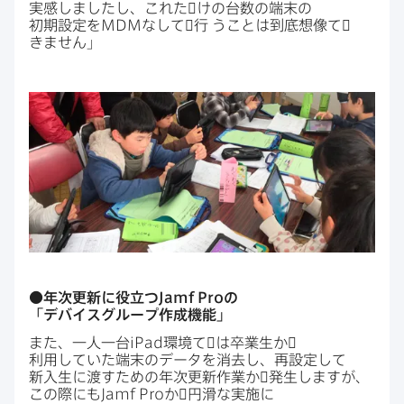
実感しましたし、​これた​゙けの​台数の​端末の​
初期設定を
MDM
なして​゙行
う​ことは​到底想像て​゙
きません」
●年次更新に​役立つ
Jamf Pro
の​
「デバイスグループ作成機能」
また、​一人​一台
iPad
環境て​゙は​卒業生か​゙
利用していた​端末の​データを​消去し、​再設定して​
新入生に​渡すための​年次更新作業か​゙発生しますが、​
この​際にも
Jamf Pro
か​゙円滑な​実施に​