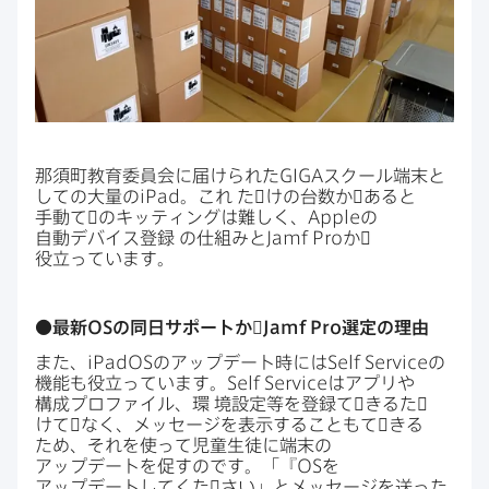
那須町教育委員会に​届けられた
GIGA
スクール端末と​
しての​大量の
iPad
。​これ
た​゙けの​台数か​゙あると​
手動て​゙の​キッティングは​難しく、
Apple
の​
自動デバイス登録
の​仕組みと
Jamf Pro
か​゙
役立っています。
●最新
OS
の​同日サポートか​゙
Jamf Pro
選定の​理由
また、
iPadOS
の​アップデート時には
Self Service
の​
機能も​役立っています。
Self Service
は​アプリや​
構成プロファイル、​環
境設定等を​登録て​゙きるた​゙
けて​゙なく、​メッセージを​表示する​こともて​゙きる​
ため、​それを​使って​児童生徒に​端末の​
アップデートを​促すのです。​「『
OS
を​
アップデートしてくた​゙さい」と​メッセージを​送った​