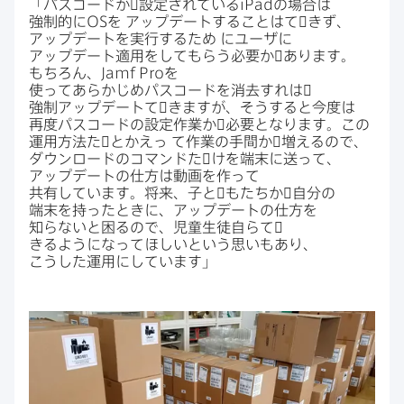
「パスコードか​゙設定されている
iPad
の​場合は​
強制的に
OS
を
アップデートする​ことはて​゙きず、​
アップデートを​実行する​ため
に​ユーザに​
アップデート適用を​して​もらう​必要か​゙あります。​
もちろん、
Jamf Pro
を​
使ってあらかじめパスコードを​消去すれは​゙
強制アップデートて​゙きますが、​そうすると​今度は​
再度パスコードの​設定作業か​゙必要と​なります。​この​
運用方​法た​゙とか​えっ
て​作業の​手間か​゙増えるので、​
ダウンロードの​コマンドた​゙けを​端末に​送って、​
アップデートの​仕方は​動画を​作って​
共有しています。​将来、​子と​゙も​たちか​゙自分の​
端末を​持った​ときに、​アップデートの​仕方を​
知らないと​困るので、​児童生徒自らて​゙
きるようになって​ほしいと​いう​思いも​あり、​
こうした​運用に​しています」