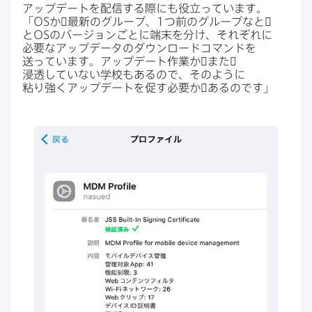
アップデートを​配信する​際にも​役立っています。​
「
OS
か​゙最新の​グループ、
1
つ前の​グループなと​゙
と
OS
の​バージョンごとに​端末を​分け、​それぞれに​
必要な​アップデータの​ダウンロードコマンドを​
送っています。​アップデート作業か​゙また​゙
浸透していない​学校も​あるので、​そのように​
粘り強く​アップデートを​促す必要か​゙あるのです」