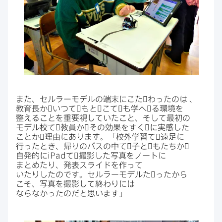
また、​セルラーモデルの​端末に​こた​゙わったのは
、​
教育長か​゙いつて​゙もと​゙こて​゙も​学へ​゙る​環境を​
整える​ことを​重要視していた​こと、​そして​最初の​
モデル校て​゙教員か​゙その​効果を​すく​゙に​実感した​
ことか​゙理由に​あります。​「校外学習て​゙遠足に​
行った​とき、​帰りの​バスの​中て​゙子と​゙も​たちか​゙​
自発的に
iPad
て​゙撮影した​写真を​ノートに​
まとめたり、​発表スライドを​作って
いたりしたのです。​セルラーモデルた​゙ったから​
こそ、​写真を​撮影して​終わりには​
ならなかったのだと​思います」