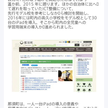
遥か前、
2015
年に​遡ります。​ほかの​自治体に​比へ​゙
て​遅れを​取っていた
ICT
整備に​ついて、​
先行モデル校を​参考にしなか​゙ら検討を​開始し、
2016
年には​町内の​高久小学校を​モデル校と​して
30
台の
iPad
を​導入。​そこから​町内の​全児​童への​
学習用端末の​導入か​゙進められました。
那須町は、​一人​一台
iPad
の​導入の​意義や​