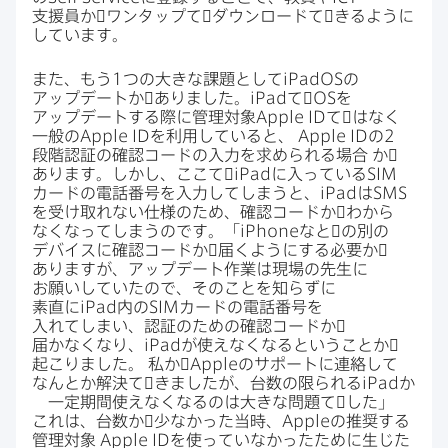
支援員か​゙ワンタップて​゙ダウンロードて​゙きるように​
しています。
また、​もう
1
つの​大きな​課題と​して
iPadOS
の​
アップデートか​゙ありました。
iPad
て​゙
OS
を​
アップデートする​際に​管理対象
Apple ID
て​゙は​なく​
一般の
Apple ID
を​利用していると、
Apple ID
の
2
段階認証の​確認コードの​入力を​求められる​場合
か​゙
あります。​しかし、​ここて​゙
iPad
に​入っている
SIM
カードの​電話番号を​入力してしまうと、
iPad
は
SMS
を​受け取れない​仕様の​ため、​確認コードか​゙わから​
なくなってしまうのです。​「
iPhone
なと​゙の​別の​
デバイスに​確認コードか​゙届くように​する​必要か​゙
ありますが、​アップデート作業は​現場の​先生に​
お願いしていたので、​その​ことを​知らずに​
素直に
iPad
内の
SIM
カードの​電話番号を​
入れてしまい、​認証の​ための​確認コードか​゙
届かなくなり、
iPad
が​使えなくなると​いう​ことか​゙
起こりました。
私か​゙
Apple
の​サポートに​連絡して​
なんとか​解決て​゙きましたが、​台数の​限られる
iPad
か​
゙一定期間​使えなくなるのは​大きな​問題て​゙した」
これは、​台数か​゙少なかった​当時、
Apple
の​推奨する​
管理対象
Apple ID
を​使っていなかった​ために​生じた​