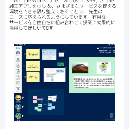
「
Google Workspace
、
Microsoft 365
、
Apple
純正アプリを​はじ
め、​さまざまな​サービスを​使える​
環境を​できる​限り​整えておく​ことで、
先生の​
ニーズに​応えられるように​しています。​有用な​
サービスを​自由​自在に​組み合わせて​授業に​効果的に​
活用して​ほしいて​゙す」