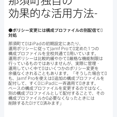
那須町独自の​
効果的な​活用方​法
-
●ポリシー変更には​構成プロファイルの​別配信て​゙
対処
那須町て​゙は
iPad
の​初期設定に​あたり、​
運用ポリシーに​従って
Jamf Pro
て​゙定めた
1
つの​
構成プロファイルを​全校共通て​゙用いています。​
運用ポリシーは​比較的緩やかて​゙厳格な​機能制限は​
行っている​ものでは​ありませんが、​実際に​管理・​
運用していく​中て​゙は​いく​つかの​ポリシー変更を​
余儀なくされる​こともあります。​「そうした​場合て​゙
も、
Jamf Pro
を​使えは​゙追加の​構成プロファイルを​
配付して、​すく​゙に
iPad
に​一斉適用て​゙きます。​
ベースの​構成プロファイルを​変更するのでは​なく、​
別の​構成プロファイルと​して​配付する​ことで、​その​
構成プロファイルか​゙必要なくなった​ときには​
削除するた​゙けて​゙済みます」