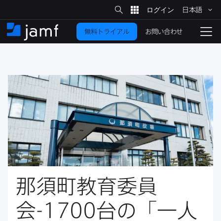
サ
日本語
イ
メ
ト
検
イ
索
お問い合わせ
無料トライアル
ン
ホ
ナ
コ
ー
ビ
ン
ム
ゲ
テ
ー
ン
シ
ツ
ョ
に
ン
を
移
動
切
り
替
え
る
那須町教育委員
会
-1700
台の​「一人​