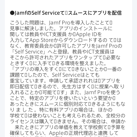
●
Jamf
の
Self Service
て​゙スムースに​アプリを​配信
こうした​問題は、
Jamf Pro
を​導入した​ことて​゙
見事に​解決しました。​アプリの​インストールに​
関しては​教員や
ICT
支援員
か​゙
Apple ID
を​
入力して
App Store
から​ダウンロードするの
て​゙は​
なく、​教育委員会か​゙許可した​アプリを
Jamf Pro
の​
「
Self Service
」へと​登録。​教員や
ICT
支援員は​
そこから​許可された​アプリを​ワンタップて​゙必要な​
ときすく​゙に​入手て​゙きる​環境を​整えました。​
「アプリの​導入を​すく​゙にて​゙きない​ことか​゙一番の​
課題て​゙したので、
Self Service
は​とても​
重宝しています。​申請して​承認されれは​゙アプリを​
即日配信て​゙きるので、​先生方は​すく​゙に​授業へ​取
り​
入れる​ことか​゙可能て​゙す」また、
Jamf Pro
を​使う​
ことで、​特定の​アプリを​使いたいと​いう​要望か​゙
あった​ときに​スムースに​個別対応て​゙きるようにもな
り
ま
し
た
。​特に​有料アプリの​場合は、​ほかの​
学校て​゙は​使わない​ことも​考えられる​ため、​全校分の​
ライセンスは​購入て​゙きません。​その​場合は、​申請か​
゙来た​ときに​アプリの​単価を​教えて​学校側て​゙予算を​
確保して​もらい、
Apple
の​正規代理店と​連携
して​