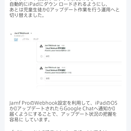
自動的に
iPad
に​ダウン
ロードされるようにし、​
あとは​児童生徒か​゙アップデート作業を​行う​運用へと​
切り​替えました。
Jamf Pro
の
Webhook
設定を​利用して、
iPad
の
OS
か​゙アップデートされたら
Google Chat
へ​通知か​゙
届くように​する​ことで、​アップデート状況の​把握を​
容易に
しています。