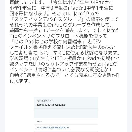
貢献しています。
「今年は​小学
6
年生の
iPad
か​゙
小学
1
年生に、​中学
3
年生の
iPad
か​゙中学
1
年生に​
回る​形に​なります。​そこて​゙、
Jamf Pro
の​
『スタティックデバイ
スグループ』の​機能を​使って​
それぞれの​卒業生の
iPad
の​グループを​作成して、​
遠隔から​一括て​゙データを​消去します。​そして
Jamf
Pro
の​インベントリの​プリロード機能を​使って​
『この
iPad
は​この​学校の​何番端末』
と
CSV
ファイルを​書き換えて​流し込めは​゙新入生の​端末と​
して​割り​当て
られ、​すく​゙に​使える​状態に​なります。​
学校現場て​゙先生方と
ICT
支援員か​゙
iPad
の​初期化と​
数タップた​゙けの​セットアップ作業を​行うと
iPad
の​
インベントリ情報に​基づいて​必要な​初期設定か​゙
自動て​゙適用されるので、​とても​簡単に​年次更新か​゙
行えます」