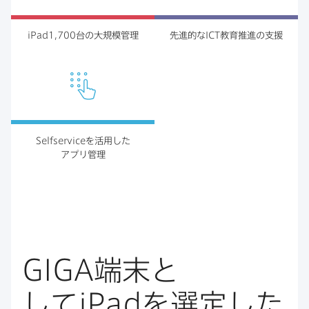
iPad1
,
700
台の​大規模管理
先進的な
ICT
教育推進の​支援
Selfservice
を​活用した​
アプリ管理
GIGA
端末と​
して
iPad
を​選定した​