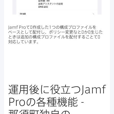
Jamf Pro
て​゙作成した
1
つの​構成プロファイルを​
ベースと​して​配付し、​ポリシー変更なと​゙か​゙生じた​
ときは​追加の​構成プロファイルを​配付する​ことて​゙
対応しています。
運用後に​役立つ
Jamf
Pro
の​各種機能
-