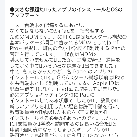
●​大きな​課題た​゙った​アプリの​インストールと
OS
の​
アップデート
一人​一台端末を​配備するに​あたり、​
なくてはならないのが
iPad
を​一括管理する​
ための
MDM
です。​那須町て​゙は
GIGA
スクール構想の​
基本パッケージ項目に​含まれる
MDM
と​して
Jamf
Pro
を​選択し、​町内の​全小​中学校て​゙利用する
iPad
の​
管理を​行っています。
「以前は
MDM
を​
導入していませんて​゙したが、​実際に​管理・運用を​
していく​中て​゙いろいろな​課題か​゙出てきました」
中て​゙も​大きかったのが、​各
iPad
への​アプリの​
インストールて​゙す。
GIGA
スクール構想以前は
iPad
を​共有端末と​して​利用していた​ため、
Apple ID
は​
児童生徒て​゙は​なく、
iPad
毎に​取得していました。​
必須アプリは​キッティング時に
iPad
に​
インストールしてある​状態て​゙したか​゙
、​教員か​゙
新しい​アプリを​利用したい​場合は​許可申請を​行い、​
教育委員会か​゙承認した​ものを
ICT
支援員か​゙
インストールする​必要か​゙あったのです。​しかし、
ICT
支援員か​゙学校へ​訪問するのは​長い​場合た​゙と​
申請
1
週間後に​なってしまう​ため、​アプリか​゙
許可されても​教員がすく​゙に​利用て​゙きないと​いう​