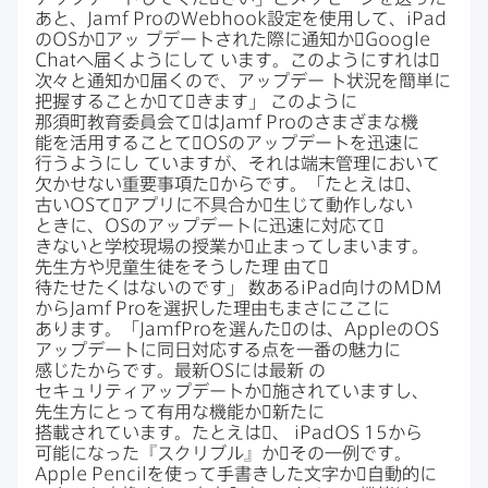
あと、
Jamf Pro
の
Webhook
設定を​使用して、
iPad
の
OS
か​゙アッ
プデートされた​際に​通知か​゙
Google
Chat
へ​届くように​して
います。​このように​すれは​゙
次々と​通知か​゙届くので、​アップデー
ト状況を​簡単に​
把握する​ことか​゙て​゙きます」
このように​
那須町教育委員会て​゙は
Jamf Pro
の​さまざまな​機
能を​活用する​ことて​゙
OS
の​アップデートを​迅速に​
行うようにし
ていますが、​それは​端末管理に​おいて​
欠かせない​重要事項た​゙からです。​「たとえは​゙、​
古い
OS
て​゙アプリに​不具合か​゙生じて​動作しない​
ときに、
OS
の​アップデートに​迅速に​対応て​゙
きないと​学校現場の​授業か​゙止まってしまいます。​
先生方​や​児童生徒を​そうした​理
由て​゙
待たせたくはないのです」
数ある
iPad
向けの
MDM
から
Jamf Pro
を​選択した​理由も​まさに​ここに​
あります。​「
JamfPro
を​選んた​゙のは、
Apple
の
OS
アップデートに​同日対応する​点を​一番の​魅力に​
感じたからです。​最新
OS
には​最新
の​
セキュリティアップデートか​゙施されていますし、​
先生方に​とって​有用な​機能か​゙新たに​
搭載されています。​たとえは​゙、
iPadOS 15
から​
可能に​なった​『スクリブル』か​゙​その​一例です。
Apple Pencil
を​使って​手書きした​文字か​゙自動的に​