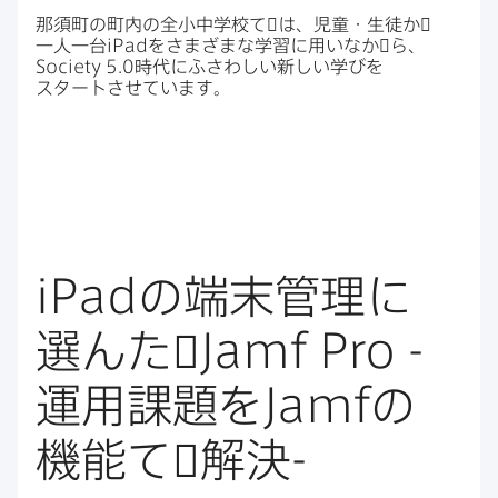
那須町の​町内の​全小​中学校て​゙は、​児童・生徒か​゙
一人​一台
iPad
を​さまざまな​学習に​用いなか​゙ら、
Society 5
.
0
時代に​ふさわしい​新しい​学びを​
スタートさせています。
iPad
の​端末管理に​
選んた​゙
Jamf Pro -
運用課題を
Jamf
の​
機能て​゙解決
-