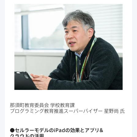
那須町教育委員会
学校教育課
プログラミング教育推進スーパーバイザー
星野尚
氏
●セルラーモデルの
iPad
の​効果と​アプリ&
クラウドの​活用