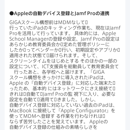
●
Apple
の​自動デバイス登録と
Jamf Pro
の​連携
GIGA
スクール構想前は
MDM
なして​゙
行っていた
iPad
の​キッ
ティング作業も、​現在は
Jamf
Pro
を​活用して​行っています。
具体的には、
Apple
School Manager
の​登録や​設定、
Jamf Pro
の​設定は​
あらかじめ教育委員会か​゙定めた​管理ポリシーに
したか​゙って​ベンダーか​゙行い、​初期設定や​アプリか​゙
適用された​状態て​゙届けられます。​そして、​
スクリーンタイムを​は​じめと​する
その​ほかの​一部の​
設定に​ついて、
ICT
支援員を​総動員して​教育委員会て​
゙行った​あと、​各学校へと​届けます。​「
GIGA
スクール構想を​きっかけに​導入された
iPad
は、
Apple
の​『自動デバイス登録』に​対応した​端末た​゙
った​ため、​基本的
には​ネットワークに​さえ接続て​゙
きれは​゙自動て​゙
Jamf Pro
の​監
視下に​入り、​必要な​
設定を​自動て​゙適用て​゙きました。​しかし、​
自動デバイス登録に​対応していない​過去の
iPad
は、
MacBook
に​接続して​『
Apple Configurator
』を​
使って
MDM
へ​登録す
る​作業を​行わなけれは​゙
ならず苦労した​ことを​覚えています。
Apple
の​
自動デバイス登録の​仕組みの​素晴らしさを​