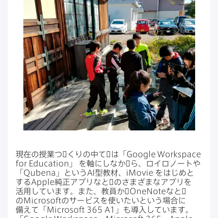
現在の​授業つ​゙くりの​中て​゙は​「
Google Workspace
for Education
」
を​軸にしなか​゙ら、​ロイロノートや​
「
Qubena
」と​いう
AI
型教材、
iMovie
を​は​じめと​
する
Apple
純正アプリなと​゙の​さまざまな​アプリを​
活用しています。​また、​教員か​゙
OneNote
なと​゙
の
Microsoft
の​サービスを​使いたいと​いう​場合に​
備えて​「
Microsoft 365 A1
」も​導入しています。​