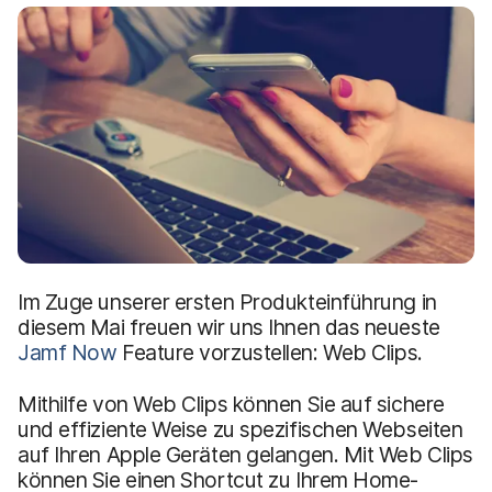
a
n
u
p
t
i
n
h
a
l
t
e
n
Im Zuge unserer ersten Produkteinführung in
diesem Mai freuen wir uns Ihnen das neueste
Jamf Now
Feature vorzustellen: Web Clips.
Mithilfe von Web Clips können Sie auf sichere
und effiziente Weise zu spezifischen Webseiten
auf Ihren Apple Geräten gelangen. Mit Web Clips
können Sie einen Shortcut zu Ihrem Home-