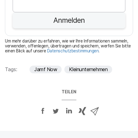
l
i
Anmelden
c
h
t
Um mehr darüber zu erfahren, wie wir Ihre Informationen sammeln,
f
verwenden, offenlegen, übertragen und speichern, werfen Sie bitte
einen Blick auf unsere
Datenschutzbestimmungen
.
e
l
d
Tags:
Jamf Now
Kleinunternehmen
TEILEN
A
A
A
{
V
u
u
u
p
i
f
f
f
h
a
F
T
L
r
E