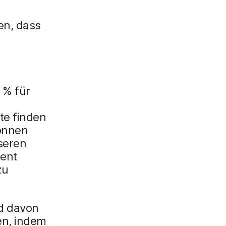
n, dass
 % für
te finden
können
nseren
ent
zu
ld davon
en, indem