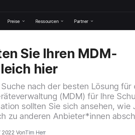
Preise
Ressourcen
Partner
ten Sie Ihren MDM-
leich hier
 Suche nach der besten Lösung für 
räteverwaltung (MDM) für Ihre Schu
ation sollten Sie sich ansehen, wie
ch zu anderen Anbieter*innen absch
 2022 Von
Tim Herr