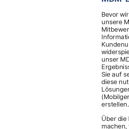
Bevor wi
unsere M
Mitbewerb
Informat
Kundenun
widerspi
unser MD
Ergebnis
Sie auf s
diese nut
Lösungen
(Mobilge
erstellen
Über die
machen, 