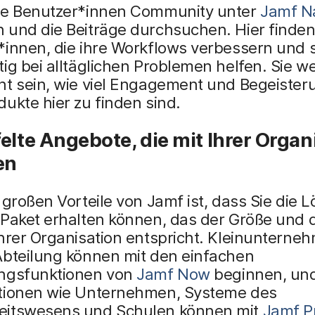
re Benutzer*innen Community unter
Jamf N
 und die Beiträge durchsuchen. Hier finden
*innen, die ihre Workflows verbessern und 
ig bei alltäglichen Problemen helfen. Sie w
ht sein, wie viel Engagement und Begeister
ukte hier zu finden sind.
elte Angebote, die mit Ihrer Organ
en
 großen Vorteile von Jamf ist, dass Sie die 
 Paket erhalten können, das der Größe und
hrer Organisation entspricht. Kleinunterne
Abteilung können mit den einfachen
ngsfunktionen von
Jamf Now
beginnen, un
tionen wie Unternehmen, Systeme des
itswesens und Schulen können mit
Jamf P