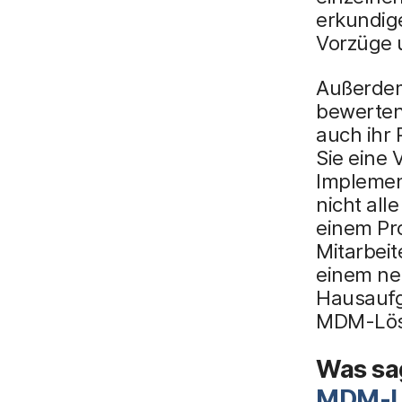
erkundig
Vorzüge 
Außerdem 
bewerten,
auch ihr 
Sie eine
Implemen
nicht all
einem Pr
Mitarbeit
einem ne
Hausaufg
MDM-Lösu
Was sa
MDM-L