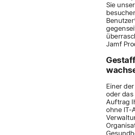
Sie unse
besuchen
Benutzer
gegenseit
überrasc
Jamf Prod
Gestaff
wachs
Einer der
oder das
Auftrag I
ohne IT-
Verwaltu
Organisa
Gesundhe