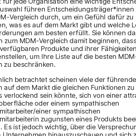
t für jede Organisation eine wichtige Entsch
Auswahl führen Entscheidungsträger*innen 
M-Vergleich durch, um ein Gefühl dafür zu
, was es auf dem Markt gibt und welche 
rderungen am besten erfüllt. Sie können da
n zum MDM-Vergleich damit beginnen, dass 
 verfügbaren Produkte und ihrer Fähigkeite
stellen, um Ihre Liste auf die besten MDM
 zu beschränken.
hlich betrachtet scheinen viele der führen
 auf dem Markt die gleichen Funktionen zu 
 verlockend sein könnte, sich von einer attr
oberfläche oder einem sympathischen
smitarbeiter/einer sympathischen
mitarbeiterin zugunsten eines Produkts bee
. Es ist jedoch wichtig, über die Versprech
n Unternehmen hinauszuschauen und sich 