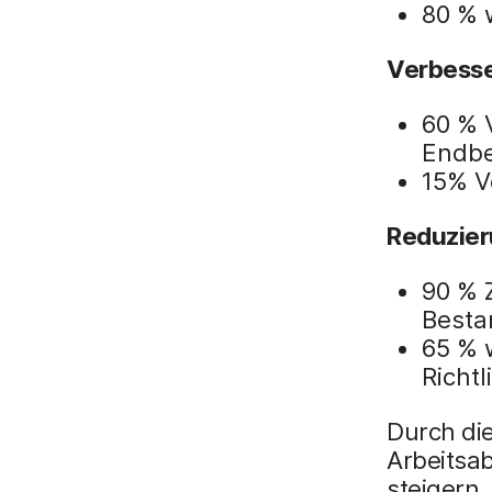
80 % 
Verbesse
60 % 
Endbe
15% V
Reduzier
90 % 
Besta
65 % 
Richt
Durch di
Arbeitsa
steigern,