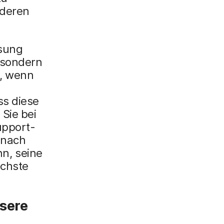
 deren
ösung
 sondern
n, wenn
ss diese
Sie bei
upport-
 nach
n, seine
ächste
sere