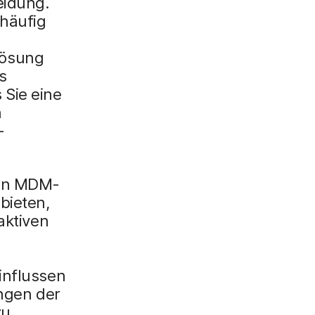
eidung.
x
häufig
i
n
Lösung
g
s
}
Sie eine
n
-
den MDM-
bieten,
aktiven
influssen
ungen der
zu