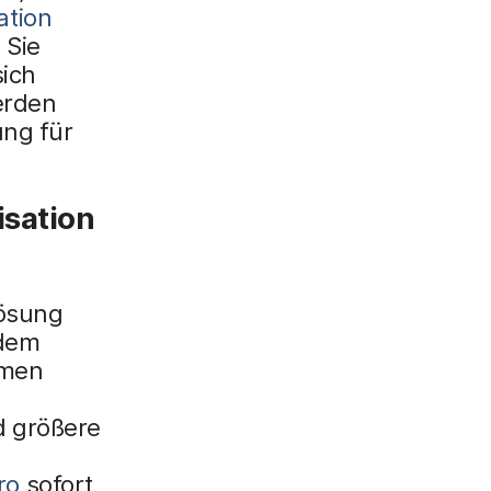
ation
 Sie
sich
erden
ung für
isation
Lösung
 dem
hmen
d größere
ro
sofort