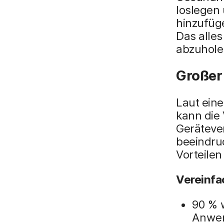
loslegen
hinzufüg
Das alles
abzuholen
Großer
Laut ein
kann die
Geräteve
beeindruc
Vorteilen
Vereinf
90 % 
Anwe