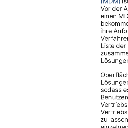
(MDM)
is
Vor der 
einen MD
bekommen
ihre Anfo
Verfahre
Liste der
zusammen
Lösungen
Oberfläc
Lösungen
sodass es
Benutzer
Vertrieb
Vertriebs
zu lassen
einzelne