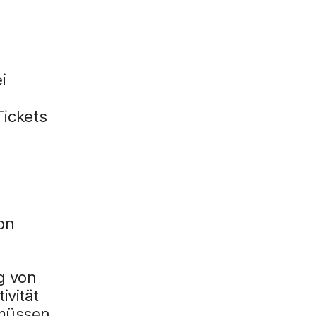
g
i
ickets
on
g von
ivität
 müssen.