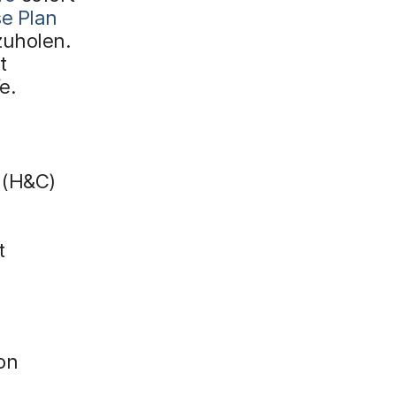
se Plan
zuholen.
t
e.
 (H&C)
t
on