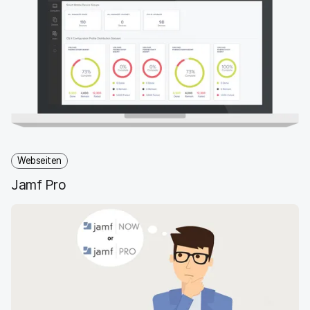
}
Webseiten
Jamf Pro