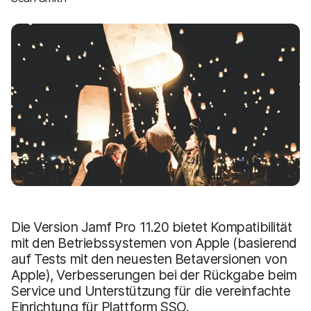
a
n
u
p
t
i
n
h
a
l
t
e
n
Die Version Jamf Pro 11.20 bietet Kompatibilität
mit den Betriebssystemen von Apple (basierend
auf Tests mit den neuesten Betaversionen von
Apple), Verbesserungen bei der Rückgabe beim
Service und Unterstützung für die vereinfachte
Einrichtung für Plattform SSO.