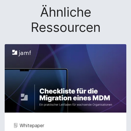
i
Ähnliche
n
g
}
Ressourcen
Whitepaper