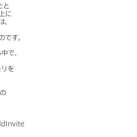
と​
上に​
は、​
ものです。
​中で、​
リを​
の​
ldInvite