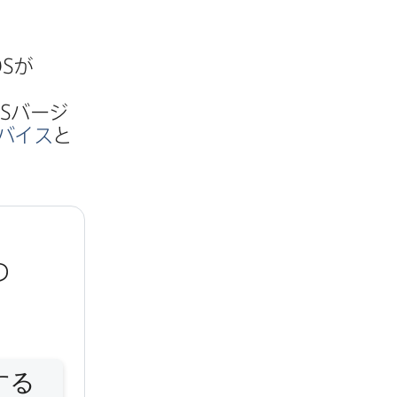
OS
が​
S
バージ​
デバイス
と​
​
する