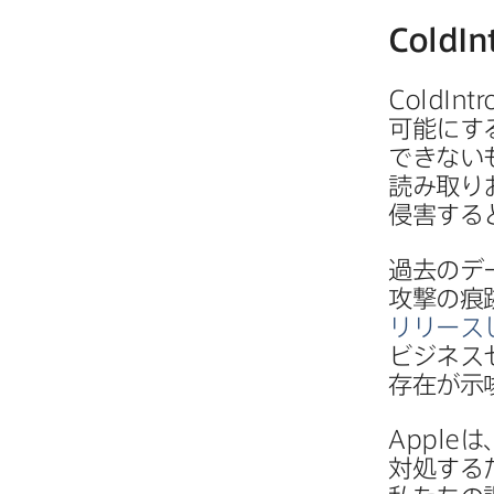
ColdIn
ColdIntr
可能に​す
できない​
読み取りお
侵害すると
過去の​デ
攻撃の​痕
リリースし
ビジネスセ
存在が​
Apple
は
対処する​