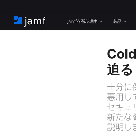
メ
イ
Jamf
を​選ぶ理由
製品
ン
ホ
コ
ー
ン
ム
テ
ン
Cold
ツ
に
迫る
移
動
十分に​
悪用し
セキュ
新たな​
説明し