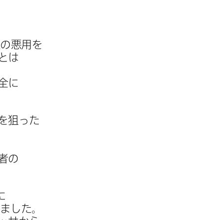
の​悪用を​
とは​
全に​
​狙った​
者の​
​
ました。​