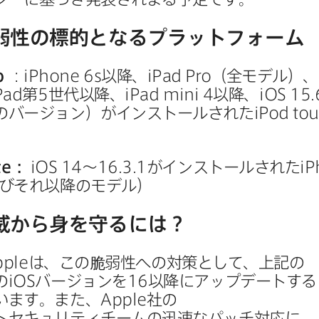
弱性の​標的と​なる​プラットフォーム
o
：
iPhone 6s
以降、
iPad Pro
（全モデル）、
Pad
第
5
世代以降、
iPad mini 4
以降、
iOS 15
.
の​バージョン）が​インストールされた
iPod to
te
：
iOS 14
〜
16
.
3
.
1
が​インストールされた
iP
び​それ以降の​モデル）
威から​身を​守るには？
pple
は、​この​脆弱性への​対策と​して、​上記の​
の
iOS
バージョンを
16
以降に​アップデートする​
います。​また、
Apple
社の​
セキュリティチームの​迅速な​パッチ対応に​