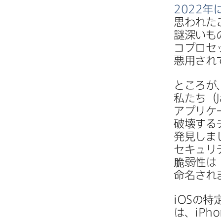
2022
年
思われた​
謎深い​も
コプロセッ
悪用されて
ところが
私たち​（
アプリケ
破壊する​
発見しま
セキュリ
脆弱性は​
命名され
iOS
の​特
は、
iPho