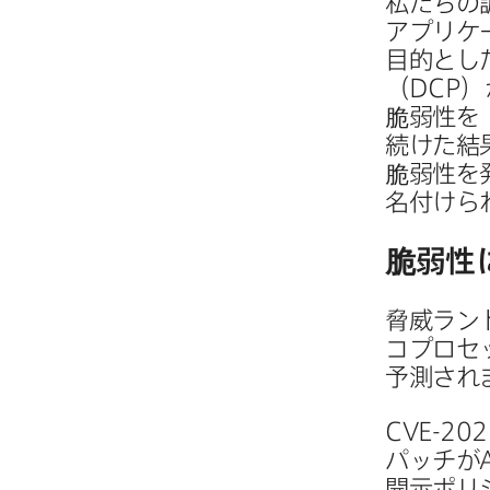
私たちの​
アプリケー
目的とした
（
DCP
）
脆弱性を​
続けた​結
脆弱性を​
名付けら
脆弱性に
脅威ランド
コプロセッ
予測され
CVE-202
パッチが
開示ポリ