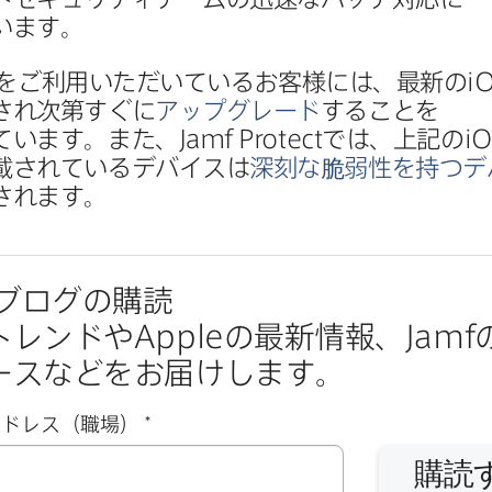
います。
を​ご利用いただいている​お客様には、​最新の
i
され次第すぐに
アップグレード
する​ことを​
ています。​また、
Jamf Protect
では、​上記の
iO
載されている​デバイスは
深刻な​脆弱性を​持つ
出されます。
ブログの​購読
トレンドや
Apple
の​最新情報、
Jamf
の
ースなどを​お届けします。
必
アドレス（職場）
*
須
購読