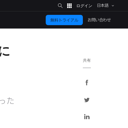
サ
イ
日本語
ト
検
索
お問い​合わせ
無料トライアル
に​
共有
F
a
c
T
った​
e
w
b
i
L
o
t
i
o
t