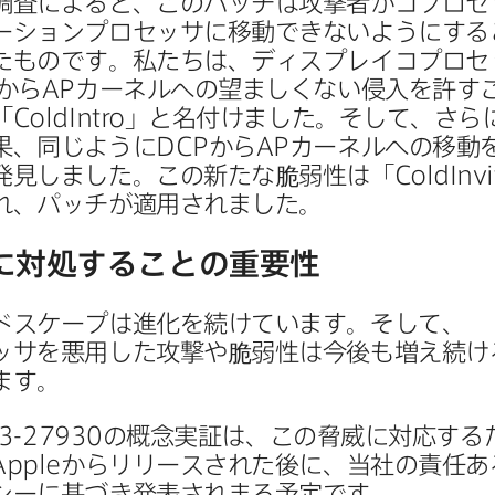
調査に​よると、​この​パッチは​攻撃者が​コプロセ
ションプロセッサに​移動できないように​する​
​ものです。​私たちは、​ディスプレイコプロセ
から
AP
カーネルへの​望ましくない​侵入を​許すこ
「
ColdIntro
」と​名付けました。​そして、​さらに
果、​同じように
DCP
から
AP
カーネルへの​移動を
発見しました。​この​新たな​脆弱性は​「
ColdInvi
れ、​パッチが​適用されました。
​対処する​ことの​重要性
スケープは​進化を​続けています。​そして、​
サを​悪用した​攻撃や​脆弱性は​今後も​増え続ける
ます。
3-27930
の​概念実証は、​この​脅威に​対応する​
Apple
から​リリースされた​後に、​当社の​責任ある
シーに​基づき発表されまる​予定です。