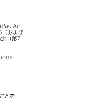
iPad Air
6
（および​
uch
（第
7
hone
ことを​