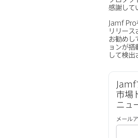
感謝して
Jamf Pro
リリース
お勧めし
ョンが​搭
して​検
Jamf
市場
ニュ
メール