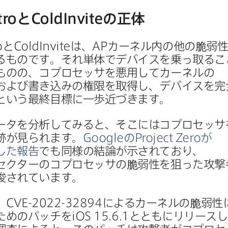
tro
と
ColdInvite
の​正体
o
と
ColdInvite
は、
AP
カーネル内の​他の​脆弱性
る​ものです。​それ単体で​デバイスを​乗っ取る​こ
ものの、​コプロセッサを​悪用して​カーネルの​
よび​書き込みの​権限を​取得し、​デバイスを​完
​いう​最終目標に​一歩近づきます。
ータを​分析してみると、​そこには​コプロセッサを
跡が​見られます。
Google
の
Project Zero
が​
た​報告
でも​同様の​結論が​示されており、​
クターの​コプロセッサの​脆弱性を​狙った​攻撃
示唆されています。
、
CVE-2022-32894
に​よる​カーネルの​脆弱性に
ための​パッチを
iOS 15
.
6
.
1
とともに​リリースし