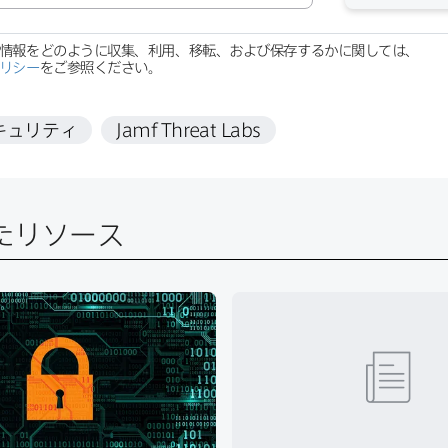
​情報を​どのように​収集、​利用、​移転、​および​保存するかに​関しては、
リシー
を​ご参照ください。
キュリティ
Jamf Threat Labs
たリソース