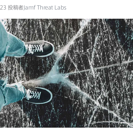
023
投稿者
Jamf Threat Labs