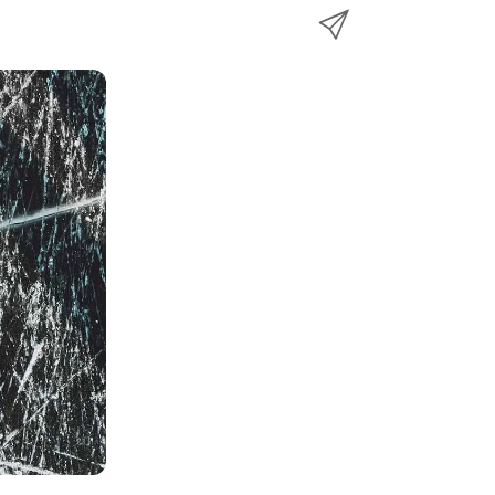
n
メ
k
e
k
ー
で
r
e
ル
で
d
で
共
I
有
共
n
共
有
で
有
共
有