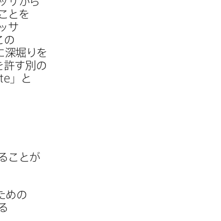
ッサから​
ことを​
ッサ​
の​
​深堀りを​
​許す別の​
te
」と​
​ことが​
ための​
​