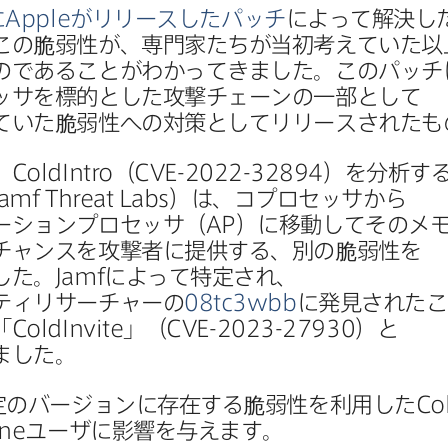
に
Apple
が​リリースした​パッチ
に​よって​解決した
この​脆弱性が、​専門家たちが​当初考えていた以
のである​ことが​わかってきました。​この​パッチ
サを​標的とした​攻撃チェーンの​一部と​して​
いた​脆弱性への​対策と​して​リリースされた​
、
ColdIntro
（
CVE-2022-32894
）を​分析する
Jamf Threat Labs
）は、​コプロセッサから​
ーションプロセッサ​（
AP
）に​移動して​その​メモ
チャンスを​攻撃者に​提供する、​別の​脆弱性を​
した。
Jamf
に​よって​特定され、​
ティリサーチャーの
08tc3wbb
に​発見された​こ
「
ColdInvite
」（
CVE-2023-27930
）と​
ました。
定の​バージ​ョンに​存在する​脆弱性を​利用した
Co
ne
ユーザに​影響を​与えます。