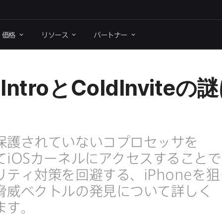
価格
リソース
パートナー
Intro
と
ColdInvite
の​謎
保護されていない​コプロセッサを​
て
iOS
カーネルに​アクセスする​ことで​
リティ対策を​回避する、
iPhone
を​狙
脅威ベクトルの​発見に​ついて​詳しく​
ます。