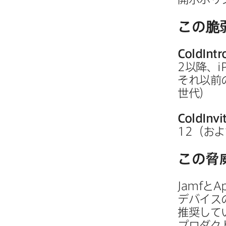
この​脆
ColdIntr
2
以降、
i
それ以前
世代）
ColdInvi
12
（およ
この​脅
Jamf
と
A
デバイス
推奨して
プロダクト