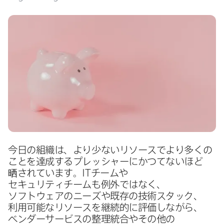
今日の​組織は、​より​少ない​リソースで​より​多くの​
ことを​達成する​プレッシャーに​かつてない​ほど​
晒されています。
IT
チームや​
セキュリティチームも​例外ではなく、​
ソフトウェアの​ニーズや​既存の​技術スタック、​
利用​可能な​リソースを​継続的に​評価しながら、​
ベンダーサービスの​整理統合や​その​他の​