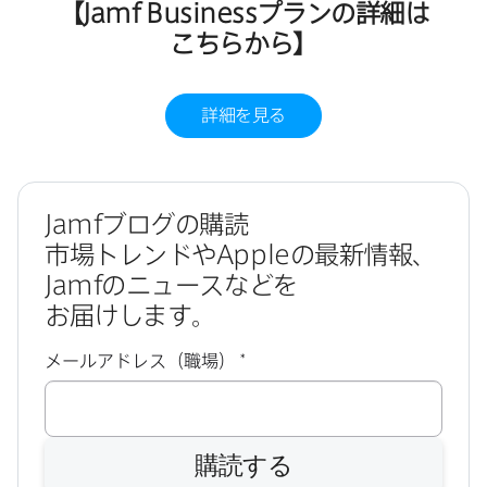
【
Jamf Business
プランの​詳細は​
こちらから​】
詳細を​見る
Jamf
ブログの​購読
市場トレンドや
Apple
の​最新情報、
Jamf
の​ニュースなどを​
お届けします。
必
メールアドレス（職場）
*
須
購読する