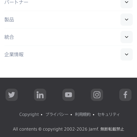
パートナー
製品
統合
企業情報
T
L
Y
I
F
w
i
o
n
a
i
n
u
s
c
t
k
T
t
e
t
e
u
a
b
Copyright
プライバシー
利用規約
セキュリティ
e
d
b
g
o
r
I
e
r
o
n
a
k
All contents
©
copyright 2002-2026 Jamf
.
無断転載禁止
m