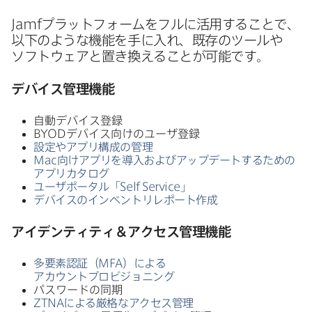
Jamf
プラットフォームを​フルに​活用する​ことで、​
以下のような​機能を​手に​入れ、​既存の​ツールや​
ソフトウェアと​置き換える​ことが​可能です。
デバイス管理機能
自動デバイス登録
BYOD
デバイス向けの​ユーザ登録
設定や​アプリ構成の​管理
Mac
向けアプリを​導入および​アップデートする​ための​
アプリカタログ
ユーザポータル​「
Self Service
」
デバイスの​インベントリレポート作成
アイデンティティ＆アクセス管理機能
多要素認証（
MFA
）に​よる​
アカウントプロビジョニング
パスワードの​同期
ZTNA
に​よる​厳格な​アクセス管理