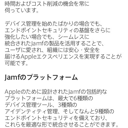
時間および​コスト削減の​機会を​常に​
伺っています。
デバイス管理を​始めたばかりの​場合でも、​
エンドポイントセキュリティの​基盤を​さらに​
強化したい​場合でも、​シームレスに​
統合された
Jamf
の​製品を​活用する​ことで、​
ユーザに​愛され、​組織には​安心・安全を​
届ける
Apple
エクスペリエンスを​実現する​ことが​
可能です。
Jamf
の​プラットフォーム
Apple
の​ために​設計された
Jamf
の​包括的な​
プラットフォームは、​最大で
6
種類の​
デバイス管理ツール、
3
種類の​
アイデンティティ管理、​そして​なんと
9
種類の​
エンドポイントセキュリティを​備えており、​
これらを​最適な形で​統合させる​ことができます。