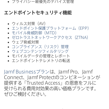
プライバシー​最優先の​デバイス管理
エンドポイントセキュリティ機能
ウィルス対策​（
AV
）
エンドポイント保護プラットフォーム​（
EPP
）
モバイル脅威防御​（
MTD
）
ゼロトラストネットワークアクセス​（
ZTNA
）
ウェブ脅威対策
コンプライアンス​（リスク）​管理
ウェブコンテンツフィルタリング
モバイルデータの​管理と​レポート
エンドポイントテレメトリの​転送
Jamf Business
プラン
は、
Jamf Pro
、
Jamf
Connect
、
Jamf Protect
の​コンビネーションが​
提供する​「
Trusted Access
」の​恩恵を​フルに​
受けられる​費用対効果の​高い​価格プランです。​
ぜひご検討ください。