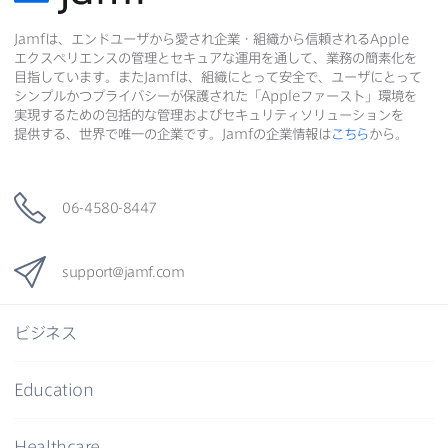
共
Jamf
は、​エンドユーザから​愛され企業・組織から​信頼される
Apple
共
有
共
エクスペリエンスの​管理と​セキュアな​運用を​通して、​業務の​簡素化を​
有
有
目指しています。​また
Jamf
は、​組織に​とって​安全で、​ユーザに​とって​
シンプルかつプライバシーが​保護された​「
Apple
ファースト」環境を​
実現する​ための​包括的な​管理および​セキュリティソリューションを​
提供する、​世界で​唯一の​企業です。
Jamf
の​企業情報は
こちら
から。
06-4580-8447
support
@
jamf
.
com
ビジネス
Education
Healthcare