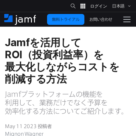
サ
日本語
イ
メ
ト
検
イ
索
お問い合わせ
無料トライアル
ン
ホ
ナ
コ
ー
ビ
ン
ム
ゲ
Jamf
を​活用して
テ
ー
ン
シ
ROI
（投資利益率）を​
ツ
ョ
に
ン
最大化しながら​コストを​
を
移
削減する​方​法
動
切
り
Jamf
プラットフォームの​機能を​
替
利用して、​業務だけでなく​予算を​
え
る
効率化する​方​法に​ついて​ご紹介します。
May 11 2023
投稿者
Mignon Wagner