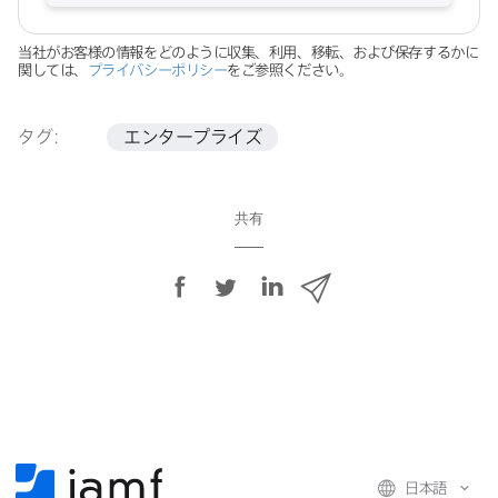
当社が​お客様の​情報を​どのように​収集、​利用、​移転、​および​保存するかに​
関しては、
プライバシーポリシー
を​ご参照ください。
タグ:
エンタープライズ
共有
F
T
L
メ
a
w
i
ー
c
i
n
ル
e
t
k
で
b
t
e
o
e
d
共
o
r
I
有
k
で
n
日本語
で
で