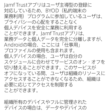
Jamf Trust
アプリは​ユーザ主導型の​登録に​
対応している​ため、
BYOD
（​私的端末の​
業務利用）​プログラムに​参加している​ユーザは、​
プライバシーの​心配を​する​ことなく​
個人デバイスを​安全に​業務に​利用する​
ことができます。
Jamf Trust
アプリは、​
業務データと​個人データを​完全に​分離しますが、
Android
の​場合、​ここには​「仕事用」
プロファイルの​使用も​含まれます。​
個人デバイスの​場合、​ユーザは​自分の​
スケジュールに​合わせて​サービスの​オン・オフを​
切り​替える​ことができます。​この​サービスが​
オフに​なっている​間、​ユーザは​組織の​リソースに​
アクセスする​ことができなくなる​ため、​組織は​
必要に​応じて​アクセスを​制限する​
ことができます。
組織所有の​デバイスや​フルに​管理された​
デバイスの​場合は、​データや​デバイスの​