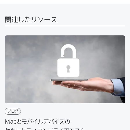
e
t
k
で
b
t
e
o
e
d
共
関連したリソース
o
r
I
有
k
で
n
で
で
共
共
有
共
有
有
ブログ
Mac
と​モバイルデバイスの​