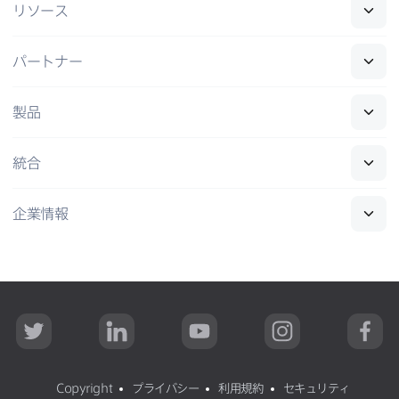
リソース
パートナー
製品
統合
企業情報
T
L
Y
I
F
w
i
o
n
a
i
n
u
s
c
t
k
T
t
e
t
e
u
a
b
Copyright
プライバシー
利用規約
セキュリティ
e
d
b
g
o