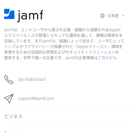
日本語
Jamf
は、​エンドユーザから​愛され企業・組織から​信頼される
Apple
エクスペリエンスの​管理と​セキュアな​運用を​通して、​業務の​簡素化を​
目指しています。​また
Jamf
は、​組織に​とって​安全で、​ユーザに​とって​
シンプルかつプライバシーが​保護された​「
Apple
ファースト」環境を​
実現する​ための​包括的な​管理および​セキュリティソリューションを​
提供する、​世界で​唯一の​企業です。
Jamf
の​企業情報は
こちら
から。
06-4580-8447
support
@
jamf
.
com
ビジネス