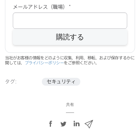
必
メールアドレス（職場）
*
須
購読する
当社が​お客様の​情報を​どのように​収集、​利用、​移転、​および​保存するかに​
関しては、
プライバシーポリシー
を​ご参照ください。
タグ:
セキュリティ
共有
F
T
L
メ
a
w
i
ー
c
i
n
ル