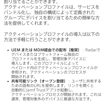
割り​当てることができます。​
アクティベーションプロファイルは、​サービスを​
バンドル化し、​独自の​構成に​よって​定義された​
グループに​デバイスを​割り当てるための​簡単な​方​
法を​提供してくれます。
アクティベーションプロファイルの​導入は​以下の​
方法で​手軽に​行うことができます。
UEM
または
MDM
経由での​配布
（推奨）
：
Radar
で​
デバイスまたは​プラットフォーム独自の​
プロファイルを​生成し、​管理対象デバイスに​
導入します。​この​プロファイルに​よって​
ペイロード内の​アクティベーションプロファイルが​
参照され、​アクティベーションの​プロセスが​
開始されます。
共有可能リンク
（オープン登録）
：ユーザに​共有する​
ための​固有の
URL
を​提供します。​リンクを​開くと​
自動的に
Jamf Trust
アプリが​起動し、​
アクティベーションプロセスが​開始されます。​これは​
通常、​管理対象外の​デバイスに​最適な​方法です。