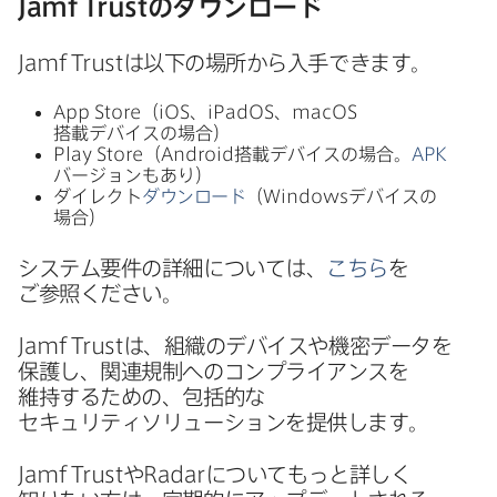
Jamf Trust
の​ダウンロード
Jamf Trust
は​以下の​場所から​入手できます。
App Store
（
iOS
、
iPadOS
、
macOS
搭載デバイスの​場合）
Play Store
（
Android
搭載デバイスの​場合。
APK
バージョンも​あり）
ダイレクト
ダウンロード
（
Windows
デバイスの​
場合）
システム要件の​詳細に​ついては、
こちら
を​
ご参照ください。
Jamf Trust
は、​組織の​デバイスや​機密​データを​
保護し、​関連規制への​コンプライアンスを​
維持する​ための、​包括的な​
セキュリティソリューションを​提供します。
Jamf Trust
や
Radar
に​ついてもっと​詳しく​