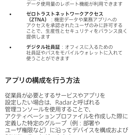
データ使用量の​レポート機能が​利用できます
ゼロトラストネットワークアクセス
（
ZTNA
）
：機密​データや​業務アプリへの​
アクセスを​承認された​ユーザのみに​許可する​
ことで、​生産性と​セキュリティを​バランス良く​
提供します
デジタル社員証
：オフィスに​入る​ための​
社員証や​パスを​モバイルウォレットに​入れて​
使う​ことができます
アプリの​構成を​行う方​法
従業員が​必要と​する​サービスや​アプリを​
設定したい​場合は、
Radar
と​呼ばれる​
管理コンソールを​使用する​ことで、​
アクティベーションプロファイルを​作成した​際に​
定義した​特定の​グループ​（例：部​署や​
ユーザ権限など）に​沿って​デバイスを​構成および​