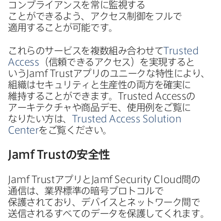
コンプライアンスを​常に​監視する​
ことができるよう、​アクセス制御を​フルで​
適用する​ことが​可能です。
これらの​サービスを​複数組み合わせて
Trusted
Access
（信頼できる​アクセス）を​実現すると​
いう
Jamf Trust
アプリの​ユニークな​特性に​より、​
組織は​セキュリティと​生産性の​両方を​確実に​
維持する​ことができます。
Trusted Access
の​
アーキテクチャや​商品デモ、​使用例を​ご覧に​
なりたい方は、
Trusted Access Solution
Center
を​ご覧ください。
Jamf Trust
の​安全性
Jamf Trust
アプリと
Jamf Security Cloud
間の​
通信は、​業界標準の​暗号プロトコルで​
保護されており、​デバイスと​ネットワーク間で​
送信される​すべての​データを​保護してくれます。