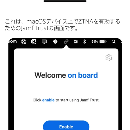
これは、
macOS
デバイス上で
ZTNA
を​有効する​
ための
Jamf Trust
の​画面です。