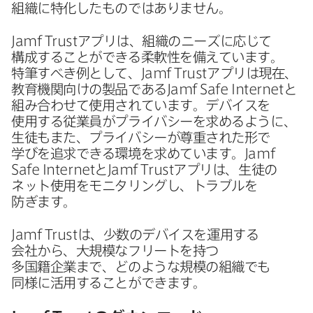
組織に​特化した​ものでは​ありません。
Jamf Trust
アプリは、​組織の​ニーズに​応じて​
構成する​ことができる​柔軟性を​備えています。​
特筆すべき例と​して、
Jamf Trust
アプリは​現在、​
教育機関向けの​製品である
Jamf Safe Internet
と​
組み合わせて​使用されています。​デバイスを​
使用する​従業員が​プライバシーを​求めるように、​
生徒も​また、​プライバシーが​尊重された​形で​
学びを​追求できる​環境を​求めています。
Jamf
Safe Internet
と
Jamf Trust
アプリは、​生徒の​
ネット使用を​モニタリングし、​トラブルを​
防ぎます。
Jamf Trust
は、​少数の​デバイスを​運用する​
会社から、​大規模な​フリートを​持つ​
多国籍企業まで、​どのような​規模の​組織でも​
同様に​活用する​ことができます。