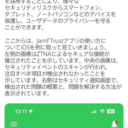
を​採用する​ことに​より、​様々な​
セキュリティリスクから​スマートフォン、​
タブレット、​ノートパソコンなどの​デバイスを​
保護し、​ユーザデータの​プライバシーを​守る​
ことができます。
ここからは、
Jamf Trust
アプリの​使い方に​
ついて
iOS
を​例に​取って​見ていきましょう。​
左側の​画像は
ZTNA
に​よる​セキュアな​接続が​
確立された​ことを​示しています。​中央の​画像は、​
セキュリティイベントの​スキャンが​行われ、​
注目すべき項目が​検出されなかった​ことを​
示しています。​右側は​セキュリティ通知画面で、​
検出された​問題の​概要と、​問題を​解決する​方​法が​
表示されています。