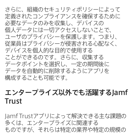
さらに、​組織の​セキュリティポリシーに​よって​
定義された​コンプライアンスを​確保する​ために​
必要な​データのみを​収集し、​デバイスの​
個人データには​一切アクセスしない​ことで、​
ユーザの​プライバシーを​保護します。​つまり、​
従業員は​プライバシーが​侵害される​心配なく、​
デバイスを​個人的な​目的で​使用する​
ことができるのです。​さらに、​収集する​
データポイントを​選択し、​一定の​期間後に​
データを​自動的に​削除するように​アプリを​
構成する​ことも​可能です。
エンタープライズ以外でも​活躍する
Jamf
Trust
Jamf Trust
アプリに​よって​解決できる​主な​課題の​
多くは、​エンタープライズに​関連する​
ものですが、​それらは​特定の​業界や​特定の​規模の​