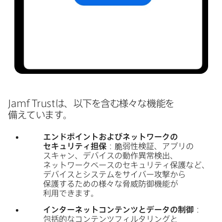
Jamf Trust
は、​以下を​含む様々な​機能を​
備えています。
エンドポイントおよび​ネットワークの​
セキュリティ担保
：​脆弱性検証、​アプリの​
スキャン、​デバイスの​動作異常検出、​
ネットワークベースの​セキュリティ保護など、​
デバイスと​システムを​サイバー攻撃から​
保護する​ための​様々な​脅威防御機能が​
利用できます。
インターネットコンテンツと​データの​制御
：
包括的な​コンテンツフィルタリングと​