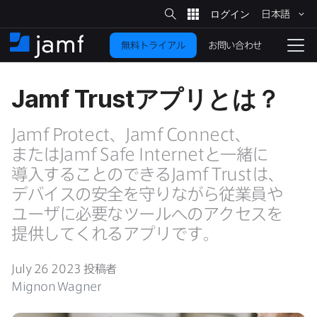
サ
日本語
イ
メ
ト
検
イ
索
お問い合わせ
無料トライアル
ン
ホ
ナ
コ
ー
ビ
ン
ム
ゲ
Jamf Trust
アプリとは？
テ
ー
ン
シ
ツ
ョ
Jamf Protect
、
Jamf Connect
、​
に
ン
または
Jamf Safe Internet
と​一緒に​
を
移
導入する​ことのできる
Jamf Trust
は、​
動
切
デバイスの​安全を​守りながら​従業員や​
り
ユーザに​必要な​ツールへの​アクセスを​
替
提供してくれる​アプリです。
え
る
July 26 2023
投稿者
Mignon Wagner