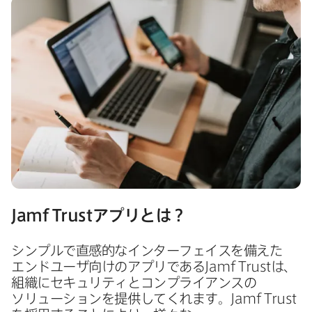
Jamf Trust
アプリとは？
シンプルで​直感的な​インターフェイスを​備えた​
エンドユーザ向けの​アプリである
Jamf Trust
は、​
組織に​セキュリティと​コンプライアンスの​
ソリューションを​提供してくれます。
Jamf Trust