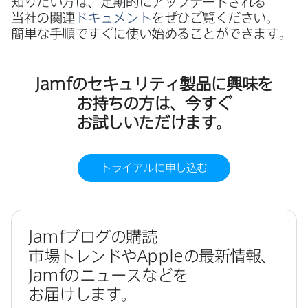
知りたい方は、​定期的に​アップデートされる​
当社の​関連
ドキュメント
を​ぜひご覧ください。​
簡単な​手順ですぐに​使い​始める​ことができます。
Jamf
の​セキュリティ製品に​興味を​
お持ちの​方は、​今すぐ​
お試しいただけます。
トライアルに​申し込む
Jamf
ブログの​購読
市場トレンドや
Apple
の​最新情報、
Jamf
の​ニュースなどを​
お届けします。