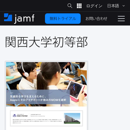
サ
日本語
イ
メ
ト
検
イ
索
お問い合わせ
無料トライアル
ン
ホ
ナ
コ
ー
ビ
ン
ム
ゲ
テ
関西大学初等部
ー
ン
シ
ツ
ョ
に
ン
を
移
動
切
り
替
え
る