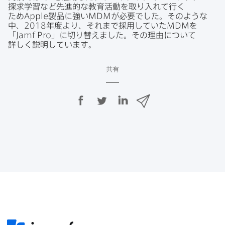
探求学習など​先進的な​教育活動を​取り入れて​行く​
ため
Apple
製品に​強い
MDM
が​必要でした。​そのような​
中、
2018
年度より、​それまで​採用していた
MDM
を​
「
Jamf Pro
」に​切り替えました。​その​理由に​ついて​
詳しく​説明しています。
共有
F
T
L
メ
a
w
i
ー
c
i
n
ル
e
t
k
で
b
t
e
o
e
d
共
o
r
I
有
k
で
n
で
で
共
共
有
共
有
有