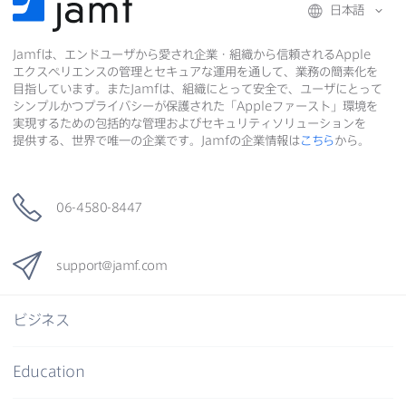
日本語
Jamf
は、​エンドユーザから​愛され企業・組織から​信頼される
Apple
エクスペリエンスの​管理と​セキュアな​運用を​通して、​業務の​簡素化を​
目指しています。​また
Jamf
は、​組織に​とって​安全で、​ユーザに​とって​
シンプルかつプライバシーが​保護された​「
Apple
ファースト」環境を​
実現する​ための​包括的な​管理および​セキュリティソリューションを​
提供する、​世界で​唯一の​企業です。
Jamf
の​企業情報は
こちら
から。
06-4580-8447
support
@
jamf
.
com
ビジネス
Education