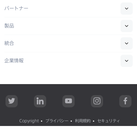
パートナー
製品
統合
企業情報
T
L
Y
I
F
w
i
o
n
a
i
n
u
s
c
t
k
T
t
e
t
e
u
a
b
Copyright
プライバシー
利用規約
セキュリティ
e
d
b
g
o
r
I
e
r
o
n
a
k
All contents
©
copyright 2002-2026 Jamf
.
無断転載禁止