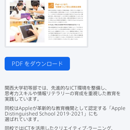
PDF
をダウンロード
関西​大学初等部では、​先進的な
ICT
環境を​整備し、​
思考力スキルや​情報リテラリーの​育成を​重視した​教育を​
実践しています。
同校は
Apple
が​革新的な​教育機関と​して​認定する​「
Apple
Distinguished School 2019-2021
」にも​
選ばれています。
同校では
ICT
を​活用した​クリエイティブ·ラーニング、​