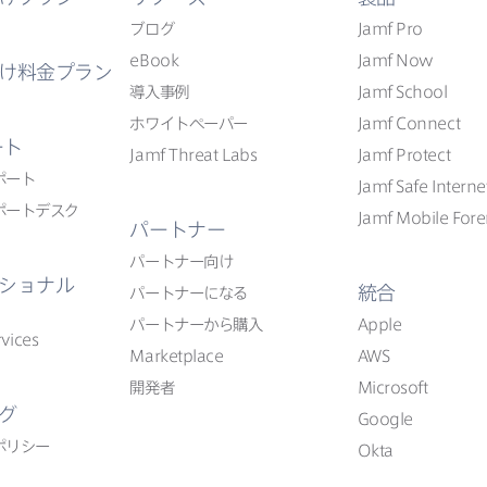
ブログ
Jamf Pro
eBook
Jamf Now
け料金プラン
導入事例
Jamf School
ホワイトペーパー
Jamf Connect
ート
Jamf Threat Labs
Jamf Protect
ポート
Jamf Safe Interne
ポートデスク
Jamf Mobile Fore
パートナー
パートナー向け
ショナル
統合
パートナーに​なる
パートナーから​購入
Apple
vices
Marketplace
AWS
開発者
Microsoft
グ
Google
ポリシー
Okta