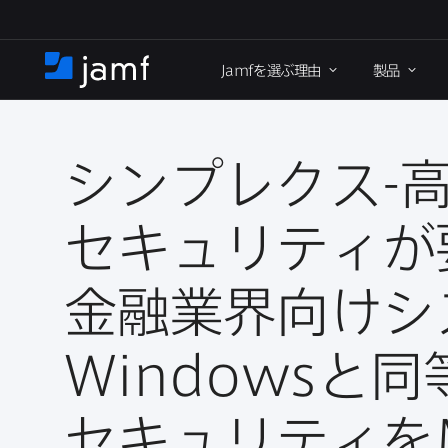
メ
イ
Jamf
を​選ぶ理由
製品
ン
ホ
コ
ー
ン
ム
テ
ン
シンプレクス
-
高
ツ
に
セキュリティが​
移
動
金融業界向けシ
Windows
と​同
セキュリティを