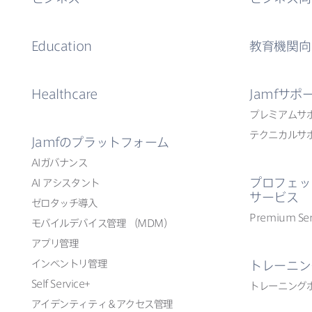
Education
教育機関向
Healthcare
Jamf
サポ
プレミアムサ
テクニカルサ
Jamf
の​プラットフォーム
AI
ガバナンス
プロフェッ
AI
アシスタント
サービス
ゼロタッチ導入
Premium Ser
モバイルデバイス管理
（
MDM
）
アプリ管理
インベントリ管理
トレーニン
Self Service
+
トレーニング
アイデンティティ＆アクセス管理