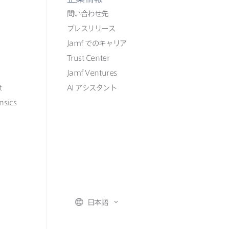
問い​合わせ先
プレスリリース
Jamf
での​​キャリア
Trust Center
Jamf Ventures
t
AI
アシスタント
nsics
日本語