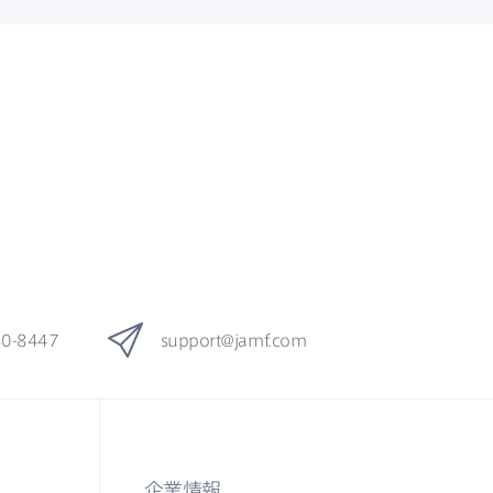
80-8447
support
@
jamf
.
com
企業情報