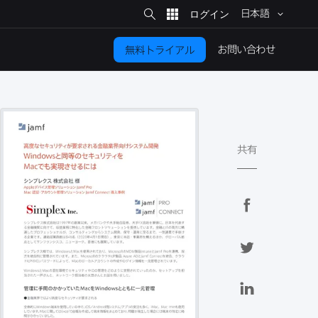
サ
イ
日本語
ト
検
索
お問い​合わせ
無料トライアル
共有
F
a
c
T
e
w
b
i
L
o
t
i
o
t