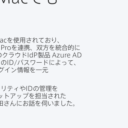
ac
を​使用されており、
 Pro
を​連携、​双方を​統合的に​
の​クラウド
IdP
製品
Azure AD
P
の
ID
/パスワードに​よって、
゙イン情報を​一元​
ュリティや
ID
の​管理を​
トアップを​担当された​
田さんに​お話を​伺いました。