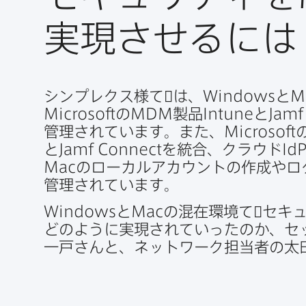
実現させるには
シンプレクス様て​゙は、
Windows
と
M
Microsoft
の
MDM
製品
Intune
と
Jamf
管理されています。​また、
Microsoft
と
Jamf Connect
を​統合、​クラウド
Id
Mac
の​ローカルアカウントの​作成や​ロク
管理されています。
Windows
と
Mac
の​混在環境て​゙セキ
どのように​実現されていったのか、​セッ
一戸さんと、​ネットワーク担当者の​太