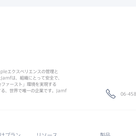
ple
エクスペリエンスの​管理と​
た
Jamf
は、​組織に​とって​安全で、​
e
ファースト」環境を​実現する​
る、​世界で​唯一の​企業です。
Jamf
06-45
けプラン
リソース
製品