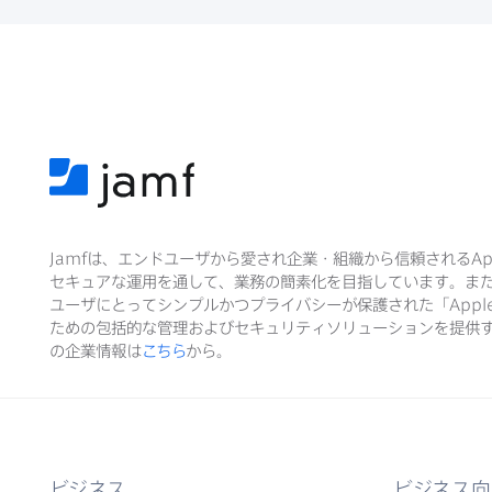
Jamf
は、​エンドユーザから​愛され企業・組織から​信頼される
Ap
セキュアな​運用を​通して、​業務の​簡素化を​目指しています。​ま
ユーザに​とって​シンプルかつプライバシーが​保護された​「
Appl
ための​包括的な​管理および​セキュリティソリューションを​提供す
の​企業情報は
こちら
から。
ビジネス
ビジネス向