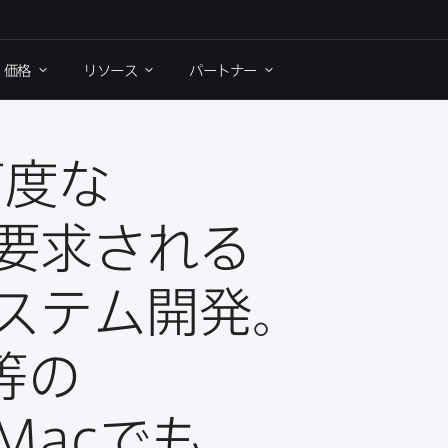
価格
リソース
パートナー
度な​
要求される​
ステム開発。
等の​
Mac
でも​