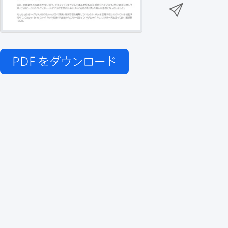
n
メ
k
e
k
ー
で
r
e
ル
で
d
で
共
I
有
PDF
をダウンロード
共
n
共
有
で
有
共
有