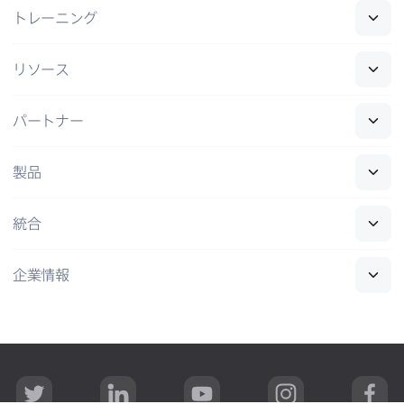
トレーニング
リソース
パートナー
製品
統合
企業情報
T
L
Y
I
F
w
i
o
n
a