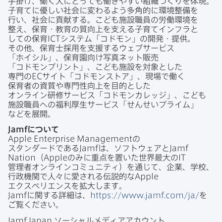
手掛け、​働く​人に​とっても​働きやすい​組織づくりを​体現。​
子育てに​優しい​社会に​変わるよう​多角的に​環境整備を​
行い、​社会に​貢献する。​こども​施設職員の​労働環境を​
整え、​保育・教育の​質向上を​支える​子育て​インフラと​
しての​保育
ICT
システム​「コドモン」の​開発・提供。​
その他、​保育士採用を​支援する​ウェブサービス
「ホイシル」、​保育園向け写真ネット販売​
「コドモンプリント」、​こども​施設を​対象とした​
専門の
EC
サイト​「コドモンストア」、​現場で​働く​
保育者の​資質や​専門性向上を​目的とした​
オンライン研修サービス​「コドモンカレッジ」、​こども​
施設職員への​福利厚生サービス​「せんせい​プライム」
などを​展開。
Jamf
に​ついて
Apple Enterprise Management
の​
スタンダードである
Jamf
は、​ソフトウェアと
Jamf
Nation
（
Apple
のみに​重点を​置いた​世界最大の
IT
管理者オンラインコミュニティ）を​通じて、​企業、​学校、​
行政機関で​人々に​愛される​伝説的な
Apple
エクスペリエンスを​拡大します。
Jamf
に​関する​詳細は、
https
://
www
.
jamf
.
com
/
ja
/
を​
ご覧ください。
Jamf Japan
ソーシャルメディアアカウント