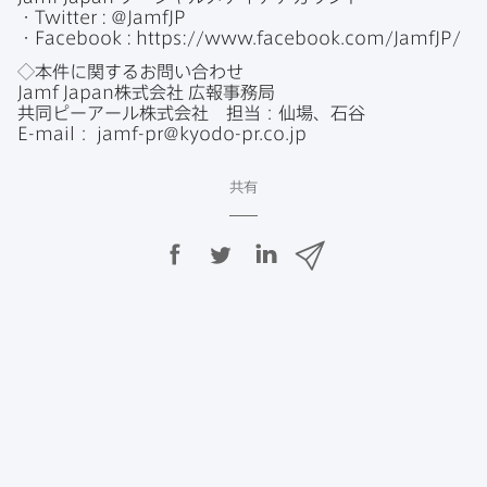
・
Twitter
:
@
JamfJP
・
Facebook
:
https
://
www
.
facebook
.
com
/
JamfJP
/
◇本件に​関する​お問い​合わせ
Jamf Japan
株式会社
広報事務局
共同ピーアール株式会社
担当：仙場、石谷
E-mail
：
jamf-pr
@
kyodo-pr
.
co
.
jp
共有
F
T
L
メ
a
w
i
ー
c
i
n
ル
e
t
k
で
b
t
e
o
e
d
共
o
r
I
有
k
で
n
で
で
共
共
有
共
有
有