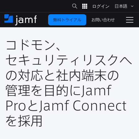
サ
日本語
イ
メ
ト
検
イ
索
お問い合わせ
無料トライアル
ン
ホ
ナ
コ
ー
ビ
ン
ム
ゲ
テ
コドモン、​
ー
ン
シ
ツ
ョ
セキュリティリスクへ
に
ン
を
の​対応と​社内端末の​
移
動
切
り
管理を​目的に
Jamf
替
Pro
と
Jamf Connect
え
る
を​採用