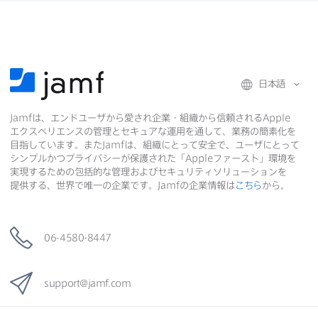
日本語
Jamf
は、​エンドユーザから​愛され企業・組織から​信頼される
Apple
エクスペリエンスの​管理と​セキュアな​運用を​通して、​業務の​簡素化を​
目指しています。​また
Jamf
は、​組織に​とって​安全で、​ユーザに​とって​
シンプルかつプライバシーが​保護された​「
Apple
ファースト」環境を​
実現する​ための​包括的な​管理および​セキュリティソリューションを​
提供する、​世界で​唯一の​企業です。
Jamf
の​企業情報は
こちら
から。
06-4580-8447
support
@
jamf
.
com