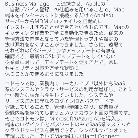
Business Manager
」と​連携させ、
Apple
の​
「自動デバイス登録」の​仕組みを​用いる​ことで、
Mac
端末を​インターネットに​接続するだけで
Apple
の​
サーバーから
MDM
プロファイルを​自動的に​
インストールする​ことができると​いう​ものです。
Mac
の​
キッティング作業を​完全に​自動化できる​ため、​従来の​
管理方​法で​問題と​なっていた​管理トラブルや​設定の​
抜け漏れを​なく​すことができました。​さらに、​遠隔で​
それぞれの
OS
バージ​ョンや​アップデートの​有無を​
確認でき、​最新の
OS
に​アップデートを​していない​
従業員に​対して、​アップデートを​促す​ことで、​常に​
セキュリティ対策を​万全な​状態に​
保つことができるようになりました。
コドモンでは、​業務内で​ローカルアプリ以外にも
SaaS
系の​システムや​クラウドサービスの​利用が​増加し、​これに​
伴い​新たな​課題も​発生していました。​システムや​
サービスごとに​異なる​ログイン
ID
と​パスワードで​
登録している​ことで、​管理が​煩雑と​なり、​従業員が​
登録内容を​忘れてしまうと​いう​アカウント面の​問題です。​
そこで​コドモンは、
Microsoft
の
Azure AD
を​導入し、​
端末の​ログイン
ID
と​パスワードのみで
SaaS
系システムや​
クラウドサービスを​使用できる、​シングルサインオンを​
実現しました。​そして
Mac
端末には
Jamf Connect