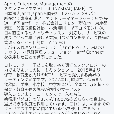
Apple Enterprise Management
の​
スタンダードである
Jamf
（
NASDAQ
:
JAMF
）の​
日本法人
Jamf Japan
合同会社​（ジャムフ
ジャパン、​
所在地：東京都
港区、​カントリーマネージ​ャー：狩野
央
道、以下
Jamf
）は、​株式会社コドモン​（所在地：東京都
港区、代表取締役社長：小池
義則、​以下​コドモン）が、​
日々​直面する​セキュリティリスクに​対応し、​サービスの​
成長に​伴って​増え続ける​業務用パソコンを​安全か​つ快適に​
管理する​ことを​目的に、
Apple
の​
デバイス管理ソリューション​「
Jamf Pro
」と、
Mac
の​
アカウント/認証管理ソリューション​「
Jamf Connect
」
を​採用した​ことを​発表しました。
コドモンは、​「子どもを​取り巻く​環境を​テクノロジーの​
力で​より​よい​ものに」を​ミッションに、
2015
年より​
保育・教育施設向けの
ICT
サービスを​提供する​業界の​
リーディング企業です。
2022
年
1
月時点で、​保育園や​
幼稚園、​学童、​小学校、​中学校
など、​全国の
1
万を​超える​
保育・教育関係の​施設が​同社の​サービスを​
導入しています。​コドモンでは、​入社時に​
業務用パソコンを
Mac
か
Windows
の​どちらかを​自由に​
選択できる​制度を​採用しています。​これには、​いままでの​
キャリアの​中で​使い​慣れている
OS
を​使用して​もらう​
ことで、​個人の​パフォーマンスを​低下させる​ことなく、​