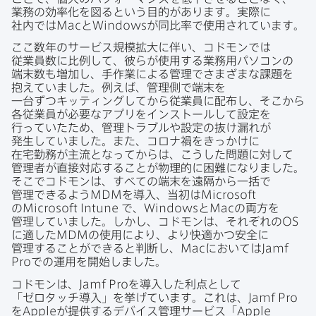
業務の​効率化を​図ると​いう​目的が​あります。​実際に​
社内では
Mac
と
Windows
が​同比率で​使用されています。
ここ数年の​サービス規模拡大に​伴い、​コドモンでは​
従業員数に​比例して、​彼らが​使用する​業務用パソコンの​
端末数も​増加し、​手作業に​よる​管理でさまざまな​課題を​
抱えていました。​例えば、​管理側で​端末を​
一台ずつキッティングしてから​従業員に​配布し、​そこから​
各従業員が​必要な​アプリを​インストールして​設定を​
行っていた​ため、​管理トラブルや​設定の​抜け漏れが​
発生していました。​また、​コロナ禍を​きっかけに
在宅勤務が​主流と​なってからは、​こうした​問題に​対して​
管理者が​直接対応する​ことが​物理的に​困難に​なりました。​
そこで​コドモンは、​すべての​端末を​遠隔から​一括で​
管理できるよう
MDM
を​導入、​当初は
Microsoft
の
Microsoft Intune
で、
Windows
と
Mac
の​両方を​
管理していました。​しかし、​コドモンは、​それぞれの
OS
に​適した
MDM
の​使用に​より、​より​快適かつ安全に​
管理する​ことができると​判断し、
Mac
に​おいては
Jamf
Pro
での​運用を​開始しました。
コドモンは、
Jamf Pro
を​導入した​利点と​して​
「ゼロタッチ導入」を​挙げています。​これは、
Jamf Pro
を
Apple
が​提供する​デバイス管理サービス​「
Apple