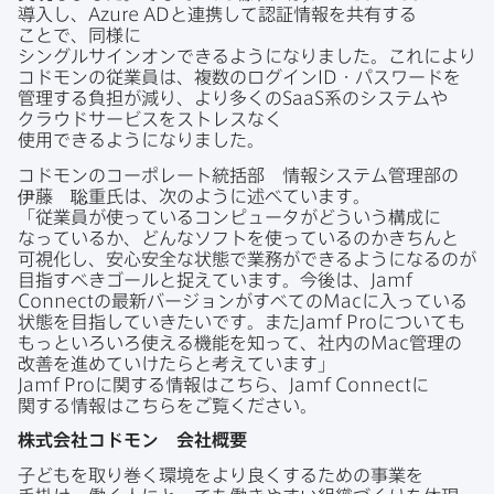
導入し、
Azure AD
と​連携して​認証情報を​共有する​
ことで、​同様に​
シングルサインオンできるようになりました。​これに​より​
コドモンの​従業員は、​複数の​ログイン
ID
・パスワードを​
管理する​負担が​減り、​より​多くの
SaaS
系の​システムや​
クラウドサービスを​ストレスなく​
使用できるようになりました。
コドモンの​コーポレート統括部
情報システム管理部の​
伊藤
聡重氏は、​次のように​述べています。
「従業員が​使っている​コンピュータが​どういう​構成に​
なっているか、​どんな​ソフトを​使っているのかきちんと​
可視化し、​安心安全な​状態で​業務が​できるようになるのが​
目指すべきゴールと​捉えています。​今後は、
Jamf
Connect
の​最新バージ​ョンが​すべての
Mac
に​入っている​
状態を​目指していきたいです。​また
Jamf Pro
に​ついても​
もっと​いろいろ​使える​機能を​知って、​社内の
Mac
管理の​
改善を​進めていけたらと​考えています」
Jamf Pro
に​関する​情報は​こちら、
Jamf Connect
に​
関する​情報は​こちらを​ご覧ください。
株式会社コドモン
会社概要
子どもを​取り巻く​環境を​より​良く​する​ための​事業を​