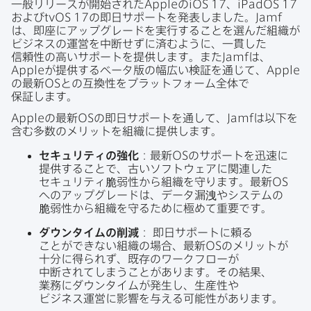
一般リリースが​開始された
Apple
の
iOS 17
、
iPadOS 17
および
tvOS 17
の​即日サポートを​発表しました。
Jamf
は、​即座に​アップグレードを​実行する​ことを​選んだ​組織が​
ビジネスの​運営を​中断せずに​済むように、​一貫した​
信頼性の​高い​サポートを​提供します。​また
Jamf
は、
Apple
が​提供する​ベータ版の​幅広い​検証を​通じて、
Apple
の​最新
OS
との​互換性を​プラットフォーム全体で​
保証します。
Apple
の​最新
OS
の​即日サポートを​通して、
Jamf
は​以下を​
含む​多数の​メリットを​組織に​提供します。
セキュリティ
の
強化
：最新
OS
の​サポートを​迅速に​
提供する​ことで、​古い​ソフトウェアに​関連した​
セキュリティ​脆弱性から​組織を​守ります。​最新
OS
への​アップグレードは、​データ漏洩や​システムの​
脆弱性から​組織を​守る​ために​極めて​重要です。
ダウンタイム
の
削減
：
即日サポートに​頼る​
ことができない​組織の​場合、​最新
OS
の​メリットが​
十分に​得られず、​既存の​ワークフローが​
中断されてしまうことがあります。​その​結果、​
業務に​ダウンタイムが​発生し、​生産性や​
ビジネス運営に​影響を​与える​可能性が​あります。