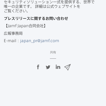
セキュリティソリューション一式を​提供する、​世界で​
唯一の​企業です。
詳細は​公式ウェブサイトを​
ご覧ください。
プレスリリースに​関する​お問い​合わせ
【
Jamf Japan
合同会社】
広報事務局
E-mail
：
japan_pr
@
jamf
.
com
共有
F
T
L
メ
a
w
i
ー
c
i
n
ル
e
t
k
で
b
t
e
o
e
d
共
o
r
I
有
k
で
n
で
で
共