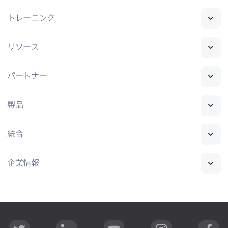
トレーニング
リソース
パートナー
製品
統合
企業情報
T
L
Y
I
F