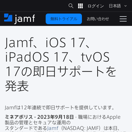
サ
日本語
イ
メ
ト
検
イ
索
お問い合わせ
無料トライアル
ン
ホ
ナ
コ
ー
ビ
ン
ム
ゲ
テ
Jamf
、
iOS 17
、
ー
ン
シ
ツ
ョ
iPadOS 17
、
tvOS
に
ン
を
17
の​即日サポートを​
移
動
切
り
発表
替
え
る
Jamf
は
12
年連続で​即日サポートを​提供しています。
ミネアポリス
- 2023
年
9
月
18
日
-
職場に​おける
Apple
製品の​管理と​セキュアな​運用の​
スタンダードである
Jamf
（
NASDAQ
:
JAMF
）は​本日、​