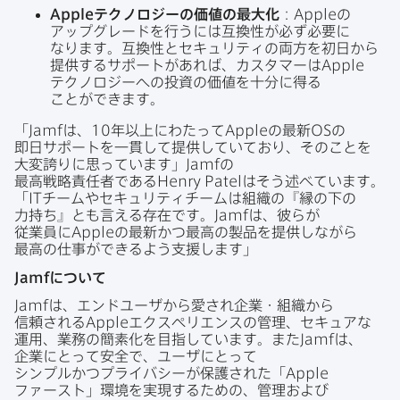
Apple
テクノロジー
の
価値
の
最大化
：
Apple
の​
アップグレードを​行うには​互換性が​必ず必要に​
なります。​互換性と​セキュリティの​両方を​初日から​
提供する​サポートが​あれば、​カスタマーは
Apple
テクノロジーへの​投資の​価値を​十分に​得る​
ことができます。
「
Jamf
は、
10
年以上に​わたって
Apple
の​最新
OS
の​
即日サポートを​一貫して​提供していており、​その​ことを​
大変誇りに​思っています」
Jamf
の​
最高戦略責任者である
Henry Patel
は​そう​述べています。​
「
IT
チームや​セキュリティチームは​組織の​『縁の​下の​
力持ち』とも​言える​存在です。
Jamf
は、​彼らが​
従業員に
Apple
の​最新かつ​最高の​製品を​提供しながら​
最高の​仕事が​できるよう​支援します」
Jamf
に​ついて
Jamf
は、​エンドユーザから​愛され企業・組織から​
信頼される
Apple
エクスペリエンスの​管理、​セキュアな​
運用、​業務の​簡素化を​目指しています。​また
Jamf
は、​
企業に​とって​安全で、​ユーザに​とって​
シンプルかつプライバシーが​保護された​「
Apple
ファースト」環境を​実現する​ための、​管理および​