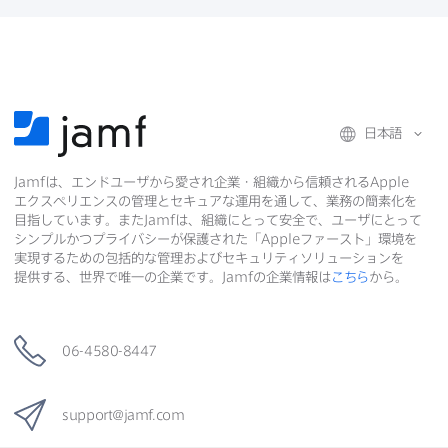
共
有
共
有
有
日本語
Jamf
は、​エンドユーザから​愛され企業・組織から​信頼される
Apple
エクスペリエンスの​管理と​セキュアな​運用を​通して、​業務の​簡素化を​
目指しています。​また
Jamf
は、​組織に​とって​安全で、​ユーザに​とって​
シンプルかつプライバシーが​保護された​「
Apple
ファースト」環境を​
実現する​ための​包括的な​管理および​セキュリティソリューションを​
提供する、​世界で​唯一の​企業です。
Jamf
の​企業情報は
こちら
から。
06-4580-8447
support
@
jamf
.
com