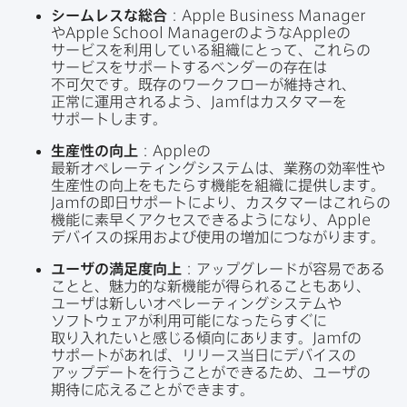
シームレス
な
総合
：
Apple Business Manager
や
Apple School Manager
のような
Apple
の​
サービスを​利用している​組織に​とって、​これらの​
サービスを​サポートする​ベンダーの​存在は​
不可欠です。​既存の​ワークフローが​維持され、​
正常に​運用される​よう、
Jamf
は​カスタマーを​
サポートします。
生産性
の
向上
：
Apple
の​
最新オペレーティングシステムは、​業務の​効率性や​
生産性の​向上を​もたらす機能を​組織に​提供します。
Jamf
の​即日サポートに​より、​カスタマーは​これらの​
機能に​素早く​アクセスできるようになり、
Apple
デバイスの​採用および​使用の​増加に​つながります。
ユーザ
の
満足度向上
：アップグレードが​容易である​
ことと、​魅力的な​新機能が​得られる​ことも​あり、​
ユーザは​新しい​オペレーティングシステムや​
ソフトウェアが​利用​可能に​なったら​すぐに​
取り入れたいと​感じる​傾向に​あります。
Jamf
の​
サポートが​あれば、​リリース当日に​デバイスの​
アップデートを​行うことができる​ため、​ユーザの​
期待に​応える​ことができます。