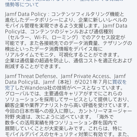
情勢等に​ついて
Jamf Data Policy
：コンテンツフィルタリング機能と​
進化した​データポリシーに​より、​企業に​新しい​レベルの​
モバイル管理を​実現できるよう​支援します。
Jamf Data
Policy
は、​コンテンツの​ジャンルおよび​通信種別​
（セルラー、
Wi-Fi
、​ローミング）での​アクセス設定が​
可能です。​また​各接続先での​データ消費量、​テザリングの​
検出と​いった​データ消費情報を​デバイス毎に​
リアルタイムで​モニタ、​可視化する​ことができます。​
企業は​通信量の​超過を​防止し、​通信コストを​適正化および​
削減する​ことができます。
Jamf Threat Defense
、
Jamf Private Access
、
Jamf
Data Policy
は、
Jamf
（本社）が
2021
年７月に
買収を​
完了
した
Wandera
社の​技術が​ベースと​なっています。​
グローバルでは、​主要通信キャリアが​すでに​これらの​
ソリューションを​採用して​サービスと​して​提供しており、​
顧客企業や​業界アナリストから​高い​評価を​受けています。​
今回の​日本市場への​投入に​際し、​カントリーマネージャー
狩野
央道は、​次に​ように​述べています。​「海外で​
数多くの​活用実績を​持つソリューション群を​国内で​
展開していく​ことが​大変楽しみです。​これらは、​特に​
モバイルデバイスの​セキュリティ対策に​有効です。​また、