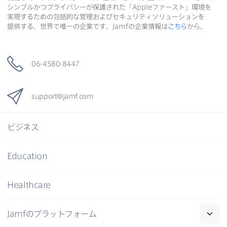
シンプルかつプライバシーが​保護された​「
Apple
ファースト」環境を​
実現する​ための​包括的な​管理および​セキュリティソリューションを​
提供する、​世界で​唯一の​企業です。
Jamf
の​企業情報は
こちら
から。
06-4580-8447
support
@
jamf
.
com
ビジネス
Education
Healthcare
Jamf
の​プラットフォーム