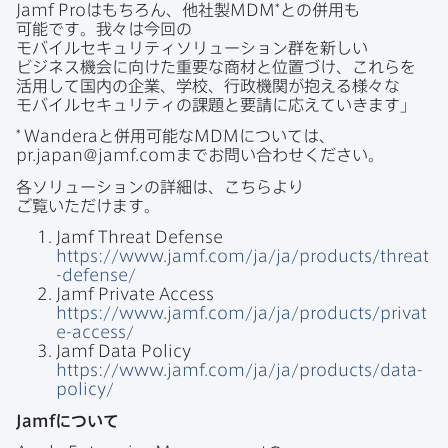
Jamf Pro
は​もちろん、​他社製
MDM
*との​併用も​
可能です。​我々は​今回の​
モバイルセキュリティソリューション群を​新しい​
ビジネス機会に​向けた​重要な​商材と​位置づけ、​これらを​
活用して​国内の​企業、​学校、​行政機関が​抱える​様々な​
モバイルセキュリティの​課題と​要請に​応えていきます」
*
Wandera
と​併用可能な
MDM
に​ついては、
pr
.
japan
@
jamf
.
com
まで​お問い​合わせください。
各ソリューションの​詳細は、​こちらより​
ご覧いただけます。
Jamf Threat Defense
https
://
www
.
jamf
.
com
/
ja
/
ja
/
products
/
threat
-defense
/
Jamf Private Access
https
://
www
.
jamf
.
com
/
ja
/
ja
/
products
/
privat
e-access
/
Jamf Data Policy
https
://
www
.
jamf
.
com
/
ja
/
ja
/
products
/
data-
policy
/
Jamf
に​ついて