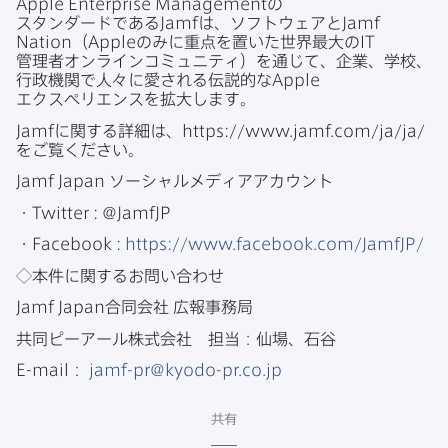
Apple Enterprise Management
の​
スタンダードである
Jamf
は、​ソフトウェアと
Jamf
Nation
（
Apple
のみに​重点を​置いた​世界最大の
IT
管理者オンラインコミュニティ）を​通じて、​企業、​学校、​
行政機関で​人々に​愛される​伝説的な
Apple
エクスペリエンスを​拡大します。
Jamf
に​関する​詳細は、
https
://
www
.
jamf
.
com
/
ja
/
ja
/
を​ご覧ください。
Jamf Japan
ソーシャルメディアアカウント
・
Twitter
:
@
JamfJP
・
Facebook
:
https
://
www
.
facebook
.
com
/
JamfJP
/
◇本件に​関する​お問い​合わせ
Jamf Japan
合同会社
広報事務局
共同ピーアール株式会社
担当：仙場、石谷
E-mail
：
jamf-pr
@
kyodo-pr
.
co
.
jp
共有