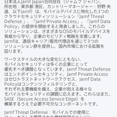
日本法人
Jamf Japan
合同会社​（ジャムフ
ジャパン、​
所在地：東京都
港区、​カントリーマネージ​ャー：狩野
央
道、以下
Jamf
）は、​モバイルデバイスに​特化した
3
つの​
クラウドセキュリティソリューション​「
Jamf Threat
Defense
」、「
Jamf Private Access
」、「
Jamf Data
Policy
」の​提供を​開始すると​発表しました。​これらの​
ソリューションは、​さまざまな
OS
の​モバイルデバイスを​
脅威から​守り、​企業の​モビリティ戦略を​支援します。
Jamf
は、​通信キャリア/販売代理店を​通じて
3
つの​
ソリューション群を​提供し、​国内市場に​おける​拡販を​
図ります。
ワークスタイルの​大きな​変化に​ともない、​
モバイルセキュリティは​多くの​企業に​とって​
優先すべき課題と​なっています。
Jamf Threat Defense
は​エンドポイントセキュリティ、
Jamf Private Access
は​ゼロトラストネットワークアクセス、
Jamf Data
Policy
は​コンテンツフィルタリングと、​
それぞれ主要機能を​備え、​企業が​抱える​様々な​
モバイルセキュリティの​課題に​応えます。​これらは​また、
SASE
（
Secure Access Service Edge
）を​
構築するうえで​必要不可欠な​コンポーネントです。
Jamf Threat Defense
：モバイルでの​使用に​