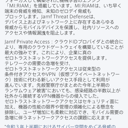
フォーカスして​構築された​機械学習の​エンジン​
「
MI
:
RIAM
」を​搭載しています。
MI
:
RIAM
は、​いち早く​
端末の​脅威を​検知、​未知の​ゼロデイ脅威も​
ブロックします。
Jamf Threat Defense
は、​
デバイス上および​ネットワーク上に​存在する​あらゆる​
脅威から​モバイルデバイスを​保護し、​社内リソースへの​
アクセスや​情報漏洩を​阻止します。
Jamf Private Access
：クラウド
ID
プロバイダとの​統合に​
より、​専用の​クラウドゲートウェイを​構築している​ことが​
最大の​強みです。​これに​より、​企業に​真の​
ゼロトラストネットワークアクセスを​提供します。​
テレワークの​需要の​急増を​受け、​
ゼロトラストネットワークアクセスは​従来型の​
条件付きアクセスや
VPN
（仮想プライベートネットワー
ク）​技術に​代わる​新しい​アクセス手段と​して​利用が​
進んでいます。​先般警察庁が​まとめた​今年上半期の​
ランサムウェア被害*に​おいても、​感染経路の​半数以上が​
社外から​接続する
VPN
機器からの​侵入でした。​
ゼロトラストネットワークアクセスは​セキュリティ面に​
加え、​機器の​性能の​限界や​管理の​煩雑化に​よる​懸念を​
排除し、​ユーザ増加にも​柔軟に​対応でき、​モバイル需要の​
急増に​伴う​ネットワークアクセスの​課題に​応えます。
*
令和３年上半期に​おける​サイバー​空​間を​めぐる​脅威の​