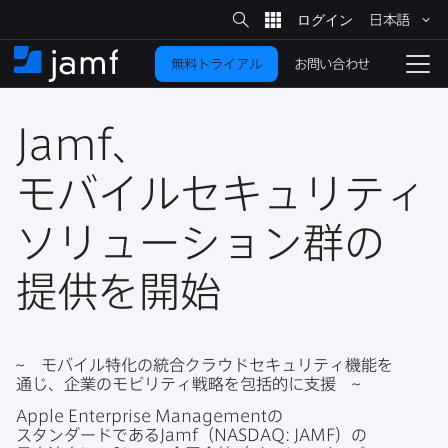
サ
日本語
イ
メ
ト
検
イ
索
お問い合わせ
無料トライアル
ン
ホ
ナ
コ
ー
ビ
ン
ム
ゲ
テ
Jamf
、​
ー
ン
シ
ツ
ョ
モバイルセキュリティ
に
ン
を
ソリューション群の​
移
動
切
り
提供を​開始
替
え
る
~
モバイル特化の​統合クラウドセキュリティ機能を​
通じ、​企業の​モビリティ戦略を​包括的に​支援
~
Apple Enterprise Management
の​
スタンダードである
Jamf
（
NASDAQ
:
JAMF
）の​