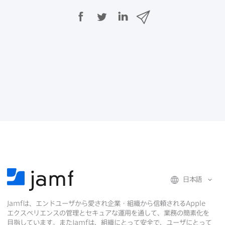
F
T
L
メ
a
w
i
ー
c
i
n
ル
e
t
k
で
b
t
e
o
e
d
共
o
r
I
有
k
で
n
で
で
共
共
有
共
有
有
日本語
Jamf
は、​エンドユーザから​愛され企業・組織から​信頼される
Apple
エクスペリエンスの​管理と​セキュアな​運用を​通して、​業務の​簡素化を​
目指しています。​また
Jamf
は、​組織に​とって​安全で、​ユーザに​とって​