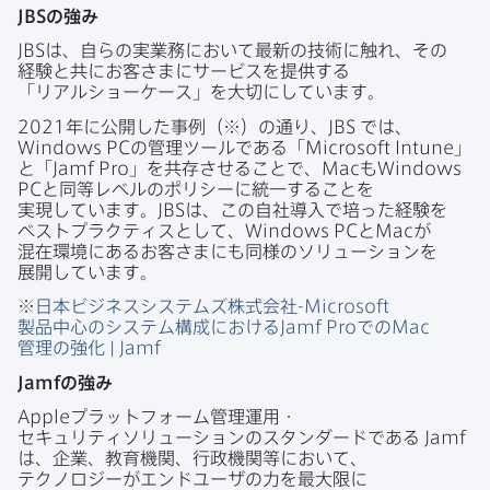
JBS
の​強み
JBS
は、​自らの​実業務に​おいて​最新の​技術に​触れ、​その​
経験と​共に​お客さまに​サービスを​提供する​
「リアルショーケース」を​大切に​しています。
2021
年に​公開した​事例​（※）の​通り、
JBS
では、
Windows PC
の​管理ツールである​「
Microsoft Intune
」
と​「
Jamf Pro
」を​共存させる​ことで、
Mac
も
Windows
PC
と​同等レベルの​ポリシーに​統一する​ことを​
実現しています。
JBS
は、​この​自社導入で​培った​経験を​
ベストプラクティスと​して、
Windows PC
と
Mac
が​
混在環境に​ある​お客さまにも​同様の​ソリューションを​
展開しています。
※
日本ビジネスシステムズ株式会社
-Microsoft
製品中心の​システム構成に​おける
Jamf Pro
での
Mac
管理の​強化
|
Jamf
Jamf
の​強み
Apple
プラットフォーム管理運用・
セキュリティソリューションの​スタンダードである
Jamf
は、​企業、​教育機関、​行政機関等に​おいて、​
テクノロジーが​エンドユーザの​力を​最大限に​