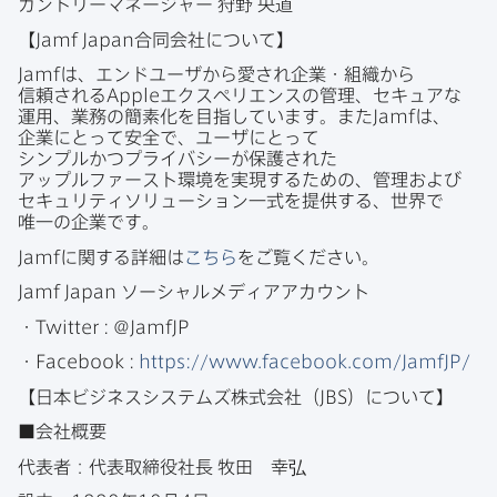
カントリーマネージャー
狩野
央道
【
Jamf Japan
合同会社に​ついて​】
Jamf
は、​エンドユーザから​愛され企業・組織から​
信頼される
Apple
エクスペリエンスの​管理、​セキュアな​
運用、​業務の​簡素化を​目指しています。​また
Jamf
は、​
企業に​とって​安全で、​ユーザに​とって​
シンプルかつプライバシーが​保護された​
アップルファースト環境を​実現する​ための、​管理および​
セキュリティソリューション一式を​提供する、​世界で​
唯一の​企業です。
Jamf
に​関する​詳細は
こちら
を​ご覧ください。
Jamf Japan
ソーシャルメディアアカウント
・
Twitter
:
@
JamfJP
・
Facebook
:
https
://
www
.
facebook
.
com
/
JamfJP
/
【日本ビジネスシステムズ株式会社​（
JBS
）に​ついて​】
■会社概要
代表者：代表取締役社長
牧田
幸弘