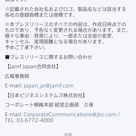
※記載された​会社名および​ロゴ、​製品名などは​該当する​
各社の​登録商標または​商標です。
※本プレスリリースの​すべての​内容は、​作成日​時点での​
ものであり、​予告なく​変更される​場合が​あります。​また、​
様々な​事由・背景に​より、​一部​または​全部が​変更、​
キャンセル、​実現困難と​なる​場合が​あります。​
予めご了承下さい。
■プレスリリースに​関する​お問い​合わせ
【
Jamf Japan
合同会社】
広報事務局
E-mail
:
japan_pr
@
jamf
.
com
【日本ビジネスシステムズ株式会社】
コーポレート戦略本部
経営企画部
久保
E-mail
:
CorporateCommunications
@
jbs
.
com
/
TEL
:
03-6772-4000
共有