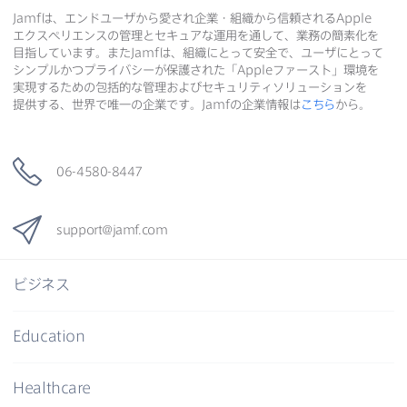
Jamf
は、​エンドユーザから​愛され企業・組織から​信頼される
Apple
エクスペリエンスの​管理と​セキュアな​運用を​通して、​業務の​簡素化を​
目指しています。​また
Jamf
は、​組織に​とって​安全で、​ユーザに​とって​
シンプルかつプライバシーが​保護された​「
Apple
ファースト」環境を​
実現する​ための​包括的な​管理および​セキュリティソリューションを​
提供する、​世界で​唯一の​企業です。
Jamf
の​企業情報は
こちら
から。
06-4580-8447
support
@
jamf
.
com
ビジネス
Education
Healthcare