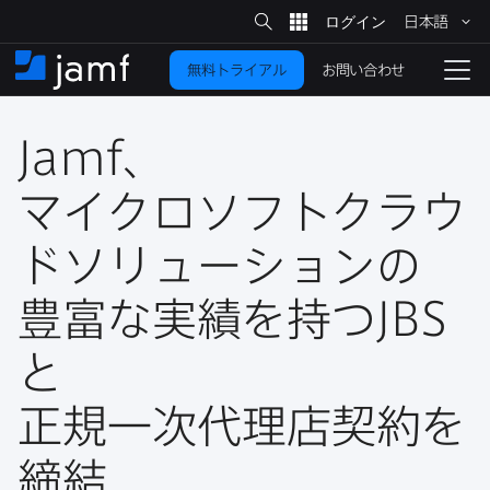
サ
日本語
イ
メ
ト
検
イ
索
お問い合わせ
無料トライアル
ン
ホ
ナ
コ
ー
ビ
ン
ム
ゲ
テ
Jamf
、​
ー
ン
シ
ツ
ョ
マイクロソフトクラウ
に
ン
を
ドソリューションの​
移
動
切
り
豊富な​実績を​持つ
JBS
替
と
え
る
正規一次代理店契約を​
締結