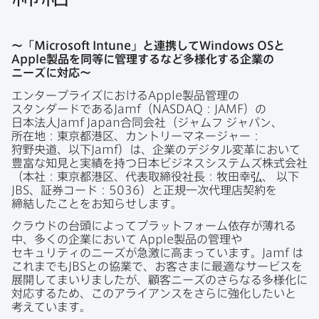
～「
Microsoft Intune
」と​連携して
Windows OS
と
Apple
製品を​同等に​管理するなど​多様化する​企業の​
ニーズに​対応～
エンタープライズに​おける
Apple
製品管理の​
スタンダードである
Jamf
（
NASDAQ
：
JAMF
）の​
日本法人
Jamf Japan
合同会社​（ジャムフ
ジャパン、​
所在地：東京都港区、​カントリーマネージ​ャー：
狩野央道、​以下
Jamf
）は、​企業の​デジタル変革に​おいて​
豊富な​知見と​実績を​持つ​日本ビジネスシステムズ株式会社​
（本社：東京都港区、​代表取締役社長：牧田幸弘、
以下
JBS
、​証券コード：
5036
）と​正規一次代理店契約を​
締結した​ことを​お知らせします。
クラウドの​台頭に​よって​プラットフォーム依存が​薄れる​
中、​多くの​企業に​おいて
Apple
製品の​管理や​
セキュリティの​ニーズが​急激に​高まっています。
Jamf
は​
これまでも
JBS
との​協業で、​お客さまに​最適な​サービスを​
展開して​まいりましたが、​顧客ニーズの​さらなる​多様化に​
対応する​ため、​この​アライアンスを​さらに​強化したいと​
考えています。