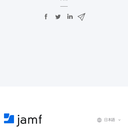
F
T
L
メ
a
w
i
ー
c
i
n
ル
e
t
k
で
b
t
e
o
e
d
共
o
r
I
有
k
で
n
で
で
共
共
有
共
有
有
日本語