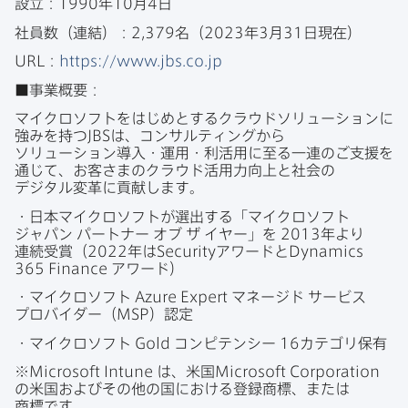
設立：
1990
年
10
月
4
日
社員数（連結）：
2
,
379
名（
2023
年
3
月
31
日現在）
URL
：
https
://
www
.
jbs
.
co
.
jp
■事業概要：
マイクロソフトを​はじめとする​クラウドソリューションに​
強みを​持つ
JBS
は、​コンサルティングから​
ソリューション導入・運用・利活用に​至る​一連の​ご支援を​
通じて、​お客さまの​クラウド活用力向上と​社会の​
デジタル変革に​貢献します。
・​日本マイクロソフトが​選出する​「マイクロソフト
ジャパン
パートナー
オブ
ザ
イヤー」を
2013
年より​
連続受賞​（
2022
年は
Security
アワードと
Dynamics
365 Finance
アワード）
・マイクロソフト
Azure Expert
マネージド
サービス
プロバイダー​（
MSP
）認定
・マイクロソフト
Gold
コンピテンシー
16
カテゴリ保有
※
Microsoft Intune
は、​米国
Microsoft Corporation
の​米国および​その​他の​国に​おける​登録商標、​または​
商標です。