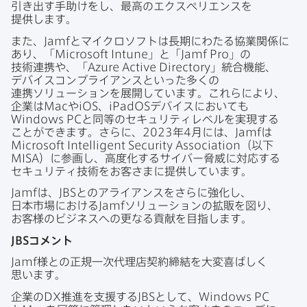
引き出す手助けを​し、​最高の​エクスペリエンスを​
提供します。
また、
Jamf
と​マイクロソフトは​長期に​わたる​協業関係に​
あり、​「
Microsoft Intune
」と​「
Jamf Pro
」の​
技術連携や、​「
Azure Active Directory
」​統合機能、​
デバイスコンプライアンスと​いった​多くの​
連携ソリューションを​展開しています。​これらに​より、​
企業は
Mac
や
iOS
、
iPadOS
デバイスに​おいても
Windows PC
と​同等の​セキュリティレベルを​実現する​
ことができます。​さらに、
2023
年
4
月には、
Jamf
は
Microsoft Intelligent Security Association
（以下
MISA
）に​参画し、​高度化する​サイバー脅威に​対応する​
セキュリティ技術を​お客さまに​提供しています。
Jamf
は、
JBS
との​アライアンスを​さらに​強化し、​
日本市場に​おける
Jamf
ソリューションの​拡販を​図り、​
お客様の​ビジネスへの​更なる​貢献を​目指します。
JBS
コメント
Jamf
様との​正規一次代理店契約締結を​大変​喜ばしく​
思います。
企業の
DX
推進を​支援する
JBS
と​して、
Windows PC