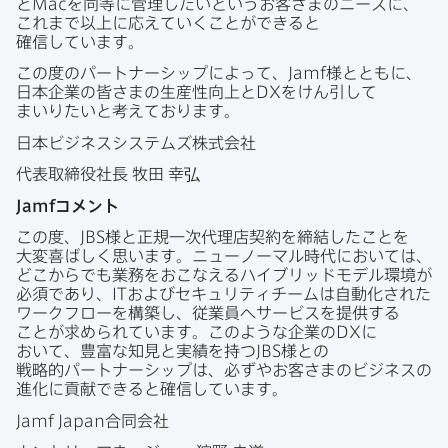
と
Mac
を​同等に​管理したいと​いう​お客さまの​ニーズに、​
これまで​以上に​応えていく​ことができると​
確信しています。
この​度の​パートナーシップに​よって、
Jamf
様とともに、​
日本企業の​皆さまの​生産性向上と
DX
を​けん引して​
まいりたいと​考えております。
日本ビジネスシステムズ株式会社
代表取締役社長
牧田
幸弘
Jamf
コメント
この​度、
JBS
様と​正規一次代理店契約を​締結した​ことを​
大変​喜ばしく​思います。​ニューノーマル時代に​おいては、​
どこから​でも​業務を​おこな​える​ハイブリッドモデル環境が​
必須であり、
IT
および​セキュリティチームは​自動化された​
ワークフローを​構築し、​従業員へ​サービスを​提供する​
ことが​求められています。​このような​企業の
DX
に​
おいて、​豊富な​知見と​実績を​持つ
JBS
様との​
戦略的パートナーシップは、​必ずや​お客さまの​ビジネスの​
進化に​貢献できると​確信しています。
Jamf Japan
合同会社